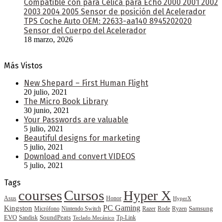
Compatible con para Celica para Echo 2000 2001 2002
2003 2004 2005 Sensor de posición del Acelerador
TPS Coche Auto OEM: 22633-aa140 8945202020
Sensor del Cuerpo del Acelerador
18 marzo, 2026
Más Vistos
New Shepard – First Human Flight
20 julio, 2021
The Micro Book Library
30 junio, 2021
Your Passwords are valuable
5 julio, 2021
Beautiful designs for marketing
5 julio, 2021
Download and convert VIDEOS
5 julio, 2021
Tags
courses
Cursos
Hyper X
Asus
Honor
HyperX
PC Gaming
Kingston
Samsung
Rode
Micrófono
Nintendo Switch
Razer
Ryzen
EVO
SoundPeats
Sandisk
Tp-Link
Teclado Mecánico