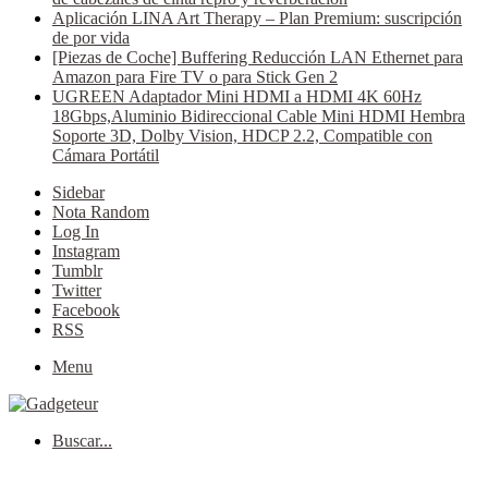
Aplicación LINA Art Therapy – Plan Premium: suscripción
de por vida
[Piezas de Coche] Buffering Reducción LAN Ethernet para
Amazon para Fire TV o para Stick Gen 2
UGREEN Adaptador Mini HDMI a HDMI 4K 60Hz
18Gbps,Aluminio Bidireccional Cable Mini HDMI Hembra
Soporte 3D, Dolby Vision, HDCP 2.2, Compatible con
Cámara Portátil
Sidebar
Nota Random
Log In
Instagram
Tumblr
Twitter
Facebook
RSS
Menu
Buscar...