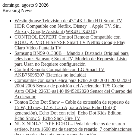
domingo, agosto 9 2026
Breaking News
Westinghouse Television de 43” 4K Ultra HD Smart TV
HDR Compatible con Netflix, Disney+, Apple TV, Siri,
Alexa y Google Assistant (WR43UX4210)
CONTROL EXPERT Control Remoto Compatible con
ROKU ATVIO HISENSE Smart TV Netflix Google Play
Claro Video Pantalla TV
Samsung BN59-01330B – Mando a Distancia Original para
televisores Samsung Smart TV, Modelo de Repuesto, Listo
para Usar, no Requiere configuración
Control Remoto Compatible con LG Smart TV
AKB75095307 (Baterias no incluida)
Compatible con para Celica para Echo 2000 2001 2002 2003
2004 2005 Sensor de posición del Acelerador TPS Coche
Auto OEM: 22633-aa140 8945202020 Sensor del Cuerpo del
Acelerador
Tonton Echo Dot Show – Cable de extensión de repuesto de
15 W, 10 pies, 12 V, 1.25 A, para Alexa Echo Dot (3ª
generación), Echo Dot con reloj, Echo Dot Kids Edition,
Echo Show 5, Echo Spot, Fire TV
NUX NDD-7 TAPE ECHO – Pedal de efectos de retardo
estéreo, hasta 1600 ms de tiempo de retardo, 7 combinaciones
de cabezales de cinta repro y reverberación