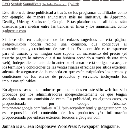
EVO
SoundPeats
Sandisk
Tp-Link
Teclado Mecánico
Este sitio web tiene publicidad a través de los programas de afiliados como
por ejemplo, de manera enunciativa más no limitativa, de Appsumo,
Dealify, Udemy, Stacksocial, Google. Estas plataformas de afiliados están
diseñadas para mediar entre las tiendas en línea y los anunciantes, como
gadgeteur.com
.
Si hace clic en cualquiera de los enlaces sugeridos en esta página,
gadgeteur.com
podría recibir una comisión, que contribuye al
mantenimiento y crecimiento de este sitio. Esta comisión es transparente
para el usuario y en ningún caso supone un incremento del precio (el
usuario pagará lo mismo que si no hubiera accedido a través de este sitio
web), independientemente de lo anterior, el usuario está obligado a aceptar
los términos y condiciones de las ventas finales ofrecidas por sitios externos,
además de asegurarse de la moneda en que están estipulados los precios y
condiciones de los envíos de productos y servicios, incluyendo los
impuestos aplicables.
En algunos casos, los productos promocionados en este sitio web han sido
probados por los administradores independientemente de que tengan
asociada o no una comisión de venta. La publicidad, en algunos casos, es
proporcionada por Google Adsense:
http://www.google.com/intl/es_ALL/privacypolicy.html
y
gadgeteur.com
no
es responsable del contenido de los productos y/o información
proporcionada por enlaces externos. terceros a
gadgteur.com
.
Jannah is a Clean Responsive WordPress Newspaper, Magazine,