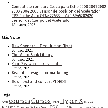
Compatible con para Celica para Echo 2000 2001 2002
2003 2004 2005 Sensor de posición del Acelerador
TPS Coche Auto OEM: 22633-aa140 8945202020
Sensor del Cuerpo del Acelerador
18 marzo, 2026
Más Vistos
New Shepard – First Human Flight
20 julio, 2021
The Micro Book Library
30 junio, 2021
Your Passwords are valuable
5 julio, 2021
Beautiful designs for marketing
5 julio, 2021
Download and convert VIDEOS
5 julio, 2021
Tags
courses
Cursos
Hyper X
Asus
Honor
HyperX
PC Gaming
Kingston
Samsung
Rode
Micrófono
Nintendo Switch
Razer
Ryzen