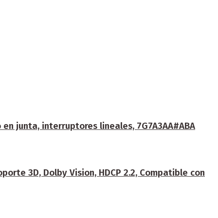
 en junta, interruptores lineales, 7G7A3AA#ABA
orte 3D, Dolby Vision, HDCP 2.2, Compatible con