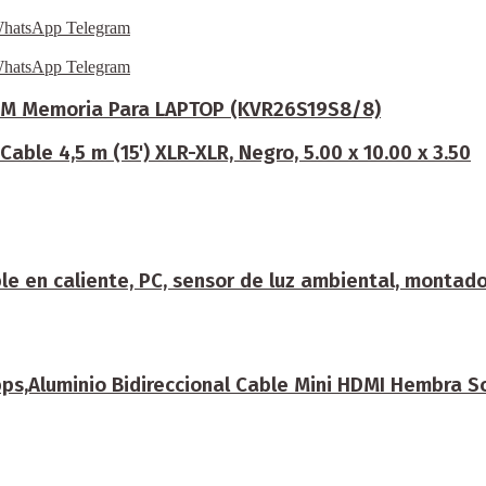
hatsApp
Telegram
hatsApp
Telegram
M Memoria Para LAPTOP (KVR26S19S8/8)
able 4,5 m (15') XLR-XLR, Negro, 5.00 x 10.00 x 3.50
e en caliente, PC, sensor de luz ambiental, montado
,Aluminio Bidireccional Cable Mini HDMI Hembra Sop