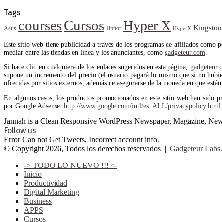
Tags
courses
Cursos
Hyper X
Kingston
Asus
Honor
HyperX
Este sitio web tiene publicidad a través de los programas de afiliados como 
mediar entre las tiendas en línea y los anunciantes, como
gadgeteur.com
.
Si hace clic en cualquiera de los enlaces sugeridos en esta página,
gadgeteur.
supone un incremento del precio (el usuario pagará lo mismo que si no hubiera
ofrecidas por sitios externos, además de asegurarse de la moneda en que están 
En algunos casos, los productos promocionados en este sitio web han sido p
por Google Adsense:
http://www.google.com/intl/es_ALL/privacypolicy.html
Jannah is a Clean Responsive WordPress Newspaper, Magazine, News 
Follow us
Error Can not Get Tweets, Incorrect account info.
© Copyright 2026, Todos los derechos reservados |
Gadgeteur Labs.
-> TODO LO NUEVO !!! <-
Inicio
Productividad
Digital Marketing
Business
APPS
Cursos