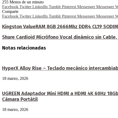
255
Menos de un minuto
Facebook
Twitter
LinkedIn
Tumblr
Pinterest
Messenger
Messenger
W
Comparte
Facebook
Twitter
LinkedIn
Tumblr
Pinterest
Messenger
Messenger
W
Kingston ValueRAM 8GB 2666Mhz DDR4 CL19 SODIM
Shure Cardioid Micrófono Vocal dinámico sin Cable, C
Notas relacionadas
HyperX Alloy Rise – Teclado mecánico intercambiabl
18 marzo, 2026
UGREEN Adaptador Mini HDMI a HDMI 4K 60Hz 18Gbps
Cámara Portátil
18 marzo, 2026