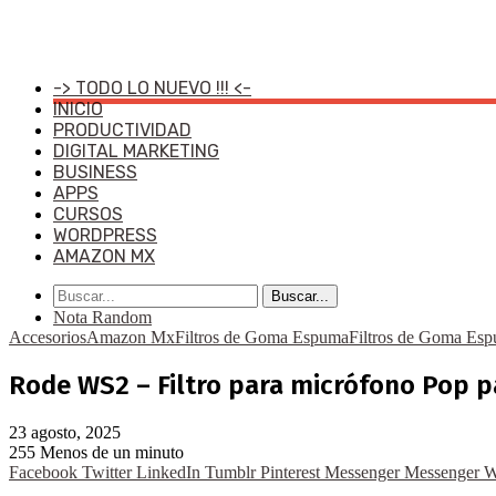
-> TODO LO NUEVO !!! <-
INICIO
PRODUCTIVIDAD
DIGITAL MARKETING
BUSINESS
APPS
CURSOS
WORDPRESS
AMAZON MX
Buscar...
Nota Random
Accesorios
Amazon Mx
Filtros de Goma Espuma
Filtros de Goma Esp
Rode WS2 – Filtro para micrófono Pop p
23 agosto, 2025
255
Menos de un minuto
Facebook
Twitter
LinkedIn
Tumblr
Pinterest
Messenger
Messenger
W