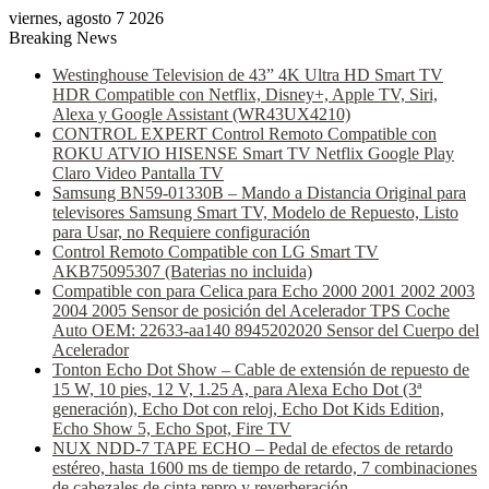
viernes, agosto 7 2026
Breaking News
Westinghouse Television de 43” 4K Ultra HD Smart TV
HDR Compatible con Netflix, Disney+, Apple TV, Siri,
Alexa y Google Assistant (WR43UX4210)
CONTROL EXPERT Control Remoto Compatible con
ROKU ATVIO HISENSE Smart TV Netflix Google Play
Claro Video Pantalla TV
Samsung BN59-01330B – Mando a Distancia Original para
televisores Samsung Smart TV, Modelo de Repuesto, Listo
para Usar, no Requiere configuración
Control Remoto Compatible con LG Smart TV
AKB75095307 (Baterias no incluida)
Compatible con para Celica para Echo 2000 2001 2002 2003
2004 2005 Sensor de posición del Acelerador TPS Coche
Auto OEM: 22633-aa140 8945202020 Sensor del Cuerpo del
Acelerador
Tonton Echo Dot Show – Cable de extensión de repuesto de
15 W, 10 pies, 12 V, 1.25 A, para Alexa Echo Dot (3ª
generación), Echo Dot con reloj, Echo Dot Kids Edition,
Echo Show 5, Echo Spot, Fire TV
NUX NDD-7 TAPE ECHO – Pedal de efectos de retardo
estéreo, hasta 1600 ms de tiempo de retardo, 7 combinaciones
de cabezales de cinta repro y reverberación