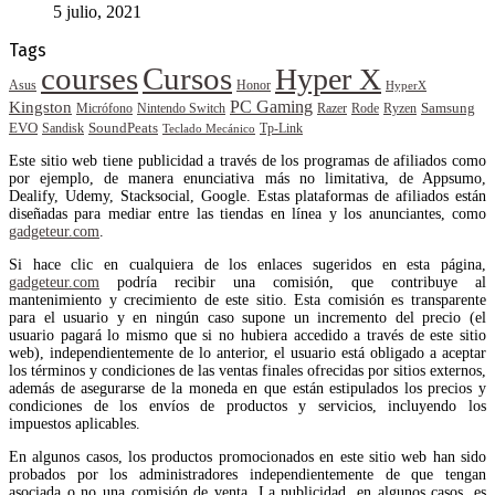
5 julio, 2021
Tags
courses
Cursos
Hyper X
Asus
Honor
HyperX
PC Gaming
Kingston
Samsung
Rode
Micrófono
Nintendo Switch
Razer
Ryzen
EVO
SoundPeats
Sandisk
Tp-Link
Teclado Mecánico
Este sitio web tiene publicidad a través de los programas de afiliados como
por ejemplo, de manera enunciativa más no limitativa, de Appsumo,
Dealify, Udemy, Stacksocial, Google. Estas plataformas de afiliados están
diseñadas para mediar entre las tiendas en línea y los anunciantes, como
gadgeteur.com
.
Si hace clic en cualquiera de los enlaces sugeridos en esta página,
gadgeteur.com
podría recibir una comisión, que contribuye al
mantenimiento y crecimiento de este sitio. Esta comisión es transparente
para el usuario y en ningún caso supone un incremento del precio (el
usuario pagará lo mismo que si no hubiera accedido a través de este sitio
web), independientemente de lo anterior, el usuario está obligado a aceptar
los términos y condiciones de las ventas finales ofrecidas por sitios externos,
además de asegurarse de la moneda en que están estipulados los precios y
condiciones de los envíos de productos y servicios, incluyendo los
impuestos aplicables.
En algunos casos, los productos promocionados en este sitio web han sido
probados por los administradores independientemente de que tengan
asociada o no una comisión de venta. La publicidad, en algunos casos, es