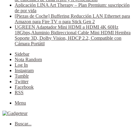
Aplicación LINA Art Therapy – Plan Premium: suscripción
de por vida
[Piezas de Coche] Buffering Reducción LAN Ethernet para
Amazon para Fire TV o para Stick Gen 2
UGREEN Adaptador Mini HDMI a HDMI 4K 60Hz
18Gbps,Aluminio Bidireccional Cable Mini HDMI Hembra
Soporte 3D, Dolby Vision, HDCP 2.2, Compatible con
Cámara Portátil
Sidebar
Nota Random
Log In
Instagram
Tumblr
Twitter
Facebook
RSS
Menu
Buscar...