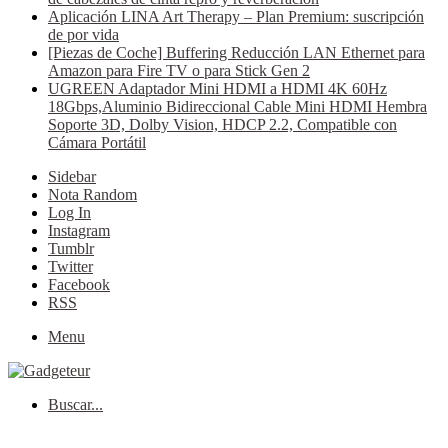
Aplicación LINA Art Therapy – Plan Premium: suscripción
de por vida
[Piezas de Coche] Buffering Reducción LAN Ethernet para
Amazon para Fire TV o para Stick Gen 2
UGREEN Adaptador Mini HDMI a HDMI 4K 60Hz
18Gbps,Aluminio Bidireccional Cable Mini HDMI Hembra
Soporte 3D, Dolby Vision, HDCP 2.2, Compatible con
Cámara Portátil
Sidebar
Nota Random
Log In
Instagram
Tumblr
Twitter
Facebook
RSS
Menu
Buscar...