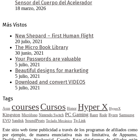
Sensor del Cuerpo del Acelerador
18 marzo, 2026
Más Vistos
New Shepard – First Human Flight
20 julio, 2021
The Micro Book Library
30 junio, 2021
Your Passwords are valuable
5 julio, 2021
Beautiful designs for marketing
5 julio, 2021
Download and convert VIDEOS
5 julio, 2021
Tags
courses
Cursos
Hyper X
Asus
Honor
HyperX
PC Gaming
Kingston
Samsung
Rode
Micrófono
Nintendo Switch
Razer
Ryzen
EVO
SoundPeats
Sandisk
Tp-Link
Teclado Mecánico
Este sitio web tiene publicidad a través de los programas de afiliados como
por ejemplo, de manera enunciativa más no limitativa, de Appsumo,
Dealify, Udemy, Stacksocial, Google. Estas plataformas de afiliados están