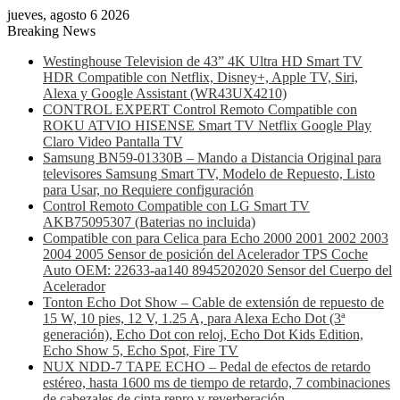
jueves, agosto 6 2026
Breaking News
Westinghouse Television de 43” 4K Ultra HD Smart TV
HDR Compatible con Netflix, Disney+, Apple TV, Siri,
Alexa y Google Assistant (WR43UX4210)
CONTROL EXPERT Control Remoto Compatible con
ROKU ATVIO HISENSE Smart TV Netflix Google Play
Claro Video Pantalla TV
Samsung BN59-01330B – Mando a Distancia Original para
televisores Samsung Smart TV, Modelo de Repuesto, Listo
para Usar, no Requiere configuración
Control Remoto Compatible con LG Smart TV
AKB75095307 (Baterias no incluida)
Compatible con para Celica para Echo 2000 2001 2002 2003
2004 2005 Sensor de posición del Acelerador TPS Coche
Auto OEM: 22633-aa140 8945202020 Sensor del Cuerpo del
Acelerador
Tonton Echo Dot Show – Cable de extensión de repuesto de
15 W, 10 pies, 12 V, 1.25 A, para Alexa Echo Dot (3ª
generación), Echo Dot con reloj, Echo Dot Kids Edition,
Echo Show 5, Echo Spot, Fire TV
NUX NDD-7 TAPE ECHO – Pedal de efectos de retardo
estéreo, hasta 1600 ms de tiempo de retardo, 7 combinaciones
de cabezales de cinta repro y reverberación