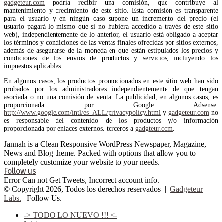
gadgeteur.com
podría recibir una comisión, que contribuye al
mantenimiento y crecimiento de este sitio. Esta comisión es transparente
para el usuario y en ningún caso supone un incremento del precio (el
usuario pagará lo mismo que si no hubiera accedido a través de este sitio
web), independientemente de lo anterior, el usuario está obligado a aceptar
los términos y condiciones de las ventas finales ofrecidas por sitios externos,
además de asegurarse de la moneda en que están estipulados los precios y
condiciones de los envíos de productos y servicios, incluyendo los
impuestos aplicables.
En algunos casos, los productos promocionados en este sitio web han sido
probados por los administradores independientemente de que tengan
asociada o no una comisión de venta. La publicidad, en algunos casos, es
proporcionada por Google Adsense:
http://www.google.com/intl/es_ALL/privacypolicy.html
y
gadgeteur.com
no
es responsable del contenido de los productos y/o información
proporcionada por enlaces externos. terceros a
gadgteur.com
.
Jannah is a Clean Responsive WordPress Newspaper, Magazine,
News and Blog theme. Packed with options that allow you to
completely customize your website to your needs.
Follow us
Error Can not Get Tweets, Incorrect account info.
© Copyright 2026, Todos los derechos reservados |
Gadgeteur
Labs.
| Follow Us.
-> TODO LO NUEVO !!! <-