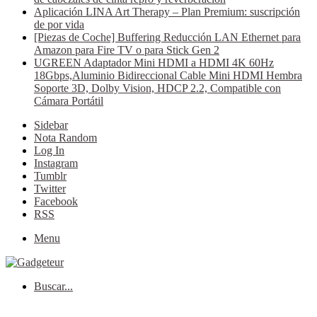
Aplicación LINA Art Therapy – Plan Premium: suscripción
de por vida
[Piezas de Coche] Buffering Reducción LAN Ethernet para
Amazon para Fire TV o para Stick Gen 2
UGREEN Adaptador Mini HDMI a HDMI 4K 60Hz
18Gbps,Aluminio Bidireccional Cable Mini HDMI Hembra
Soporte 3D, Dolby Vision, HDCP 2.2, Compatible con
Cámara Portátil
Sidebar
Nota Random
Log In
Instagram
Tumblr
Twitter
Facebook
RSS
Menu
Buscar...