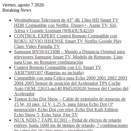
viernes, agosto 7 2026
Breaking News
Westinghouse Television de 43” 4K Ultra HD Smart TV
HDR Compatible con Netflix, Disney+, Apple TV, Siri,
Alexa y Google Assistant (WR43UX4210)
CONTROL EXPERT Control Remoto Compatible con
ROKU ATVIO HISENSE Smart TV Netflix Google Play
Claro Video Pantalla TV
Samsung BN59-01330B – Mando a Distancia Original para
televisores Samsung Smart TV, Modelo de Repuesto, Listo
para Usar, no Requiere configuración
Control Remoto Compatible con LG Smart TV
AKB75095307 (Baterias no incluida)
Compatible con para Celica para Echo 2000 2001 2002 2003
2004 2005 Sensor de posición del Acelerador TPS Coche
Auto OEM: 22633-aa140 8945202020 Sensor del Cuerpo del
Acelerador
Tonton Echo Dot Show – Cable de extensión de repuesto de
15 W, 10 pies, 12 V, 1.25 A, para Alexa Echo Dot (3ª
generación), Echo Dot con reloj, Echo Dot Kids Edition,
Echo Show 5, Echo Spot, Fire TV
NUX NDD-7 TAPE ECHO – Pedal de efectos de retardo
estéreo, hasta 1600 ms de tiempo de retardo, 7 combinaciones
de cabezales de cinta repro y reverberación