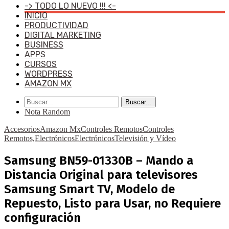
-> TODO LO NUEVO !!! <-
INICIO
PRODUCTIVIDAD
DIGITAL MARKETING
BUSINESS
APPS
CURSOS
WORDPRESS
AMAZON MX
Buscar...
Nota Random
Accesorios
Amazon Mx
Controles Remotos
Controles
Remotos,Electrónicos
Electrónicos
Televisión y Vídeo
Samsung BN59-01330B – Mando a
Distancia Original para televisores
Samsung Smart TV, Modelo de
Repuesto, Listo para Usar, no Requiere
configuración