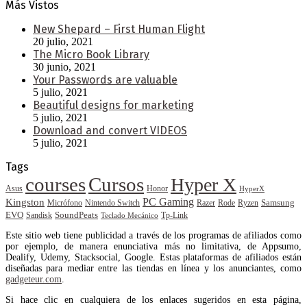
Más Vistos
New Shepard – First Human Flight
20 julio, 2021
The Micro Book Library
30 junio, 2021
Your Passwords are valuable
5 julio, 2021
Beautiful designs for marketing
5 julio, 2021
Download and convert VIDEOS
5 julio, 2021
Tags
courses
Cursos
Hyper X
Asus
Honor
HyperX
PC Gaming
Kingston
Samsung
Rode
Micrófono
Nintendo Switch
Razer
Ryzen
EVO
SoundPeats
Sandisk
Tp-Link
Teclado Mecánico
Este sitio web tiene publicidad a través de los programas de afiliados como
por ejemplo, de manera enunciativa más no limitativa, de Appsumo,
Dealify, Udemy, Stacksocial, Google. Estas plataformas de afiliados están
diseñadas para mediar entre las tiendas en línea y los anunciantes, como
gadgeteur.com
.
Si hace clic en cualquiera de los enlaces sugeridos en esta página,