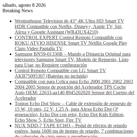
sábado, agosto 8 2026
Breaking News
Westinghouse Television de 43” 4K Ultra HD Smart TV
HDR Compatible con Netflix, Disney+, Apple TV, Siri,
Alexa y Google Assistant (WR43UX4210)
CONTROL EXPERT Control Remoto Compatible con
ROKU ATVIO HISENSE Smart TV Netflix Google Play
Claro Video Pantalla TV
Samsung BN59-01330B – Mando a Distancia Original para
televisores Samsung Smart TV, Modelo de Repuesto, Listo
para Usar, no Requiere configuración
Control Remoto Compatible con LG Smart TV
AKB75095307 (Baterias no incluida)
Compatible con para Celica para Echo 2000 2001 2002 2003
2004 2005 Sensor de posición del Acelerador TPS Coche
Auto OEM: 22633-aa140 8945202020 Sensor del Cuerpo del
Acelerador
Tonton Echo Dot Show – Cable de extensión de repuesto de
15 W, 10 pies, 12 V, 1.25 A, para Alexa Echo Dot (3ª
generación), Echo Dot con reloj, Echo Dot Kids Edition,
Echo Show 5, Echo Spot, Fire TV
NUX NDD-7 TAPE ECHO – Pedal de efectos de retardo
estéreo, hasta 1600 ms de tiempo de retardo, 7 combinaciones
de cabezales de cinta repro y reverberación