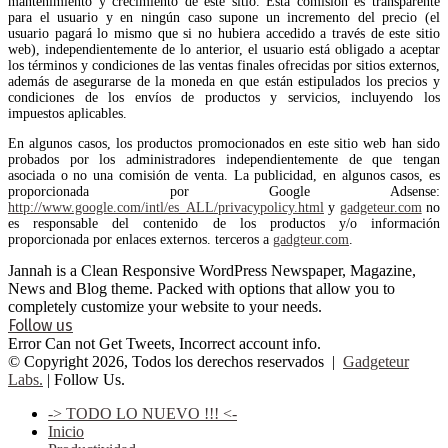
mantenimiento y crecimiento de este sitio. Esta comisión es transparente
para el usuario y en ningún caso supone un incremento del precio (el
usuario pagará lo mismo que si no hubiera accedido a través de este sitio
web), independientemente de lo anterior, el usuario está obligado a aceptar
los términos y condiciones de las ventas finales ofrecidas por sitios externos,
además de asegurarse de la moneda en que están estipulados los precios y
condiciones de los envíos de productos y servicios, incluyendo los
impuestos aplicables.
En algunos casos, los productos promocionados en este sitio web han sido
probados por los administradores independientemente de que tengan
asociada o no una comisión de venta. La publicidad, en algunos casos, es
proporcionada por Google Adsense:
http://www.google.com/intl/es_ALL/privacypolicy.html
y
gadgeteur.com
no
es responsable del contenido de los productos y/o información
proporcionada por enlaces externos. terceros a
gadgteur.com
.
Jannah is a Clean Responsive WordPress Newspaper, Magazine,
News and Blog theme. Packed with options that allow you to
completely customize your website to your needs.
Follow us
Error Can not Get Tweets, Incorrect account info.
© Copyright 2026, Todos los derechos reservados |
Gadgeteur
Labs.
| Follow Us.
-> TODO LO NUEVO !!! <-
Inicio