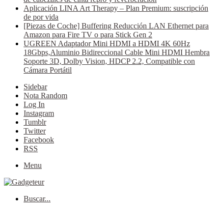
Aplicación LINA Art Therapy – Plan Premium: suscripción
de por vida
[Piezas de Coche] Buffering Reducción LAN Ethernet para
Amazon para Fire TV o para Stick Gen 2
UGREEN Adaptador Mini HDMI a HDMI 4K 60Hz
18Gbps,Aluminio Bidireccional Cable Mini HDMI Hembra
Soporte 3D, Dolby Vision, HDCP 2.2, Compatible con
Cámara Portátil
Sidebar
Nota Random
Log In
Instagram
Tumblr
Twitter
Facebook
RSS
Menu
Buscar...