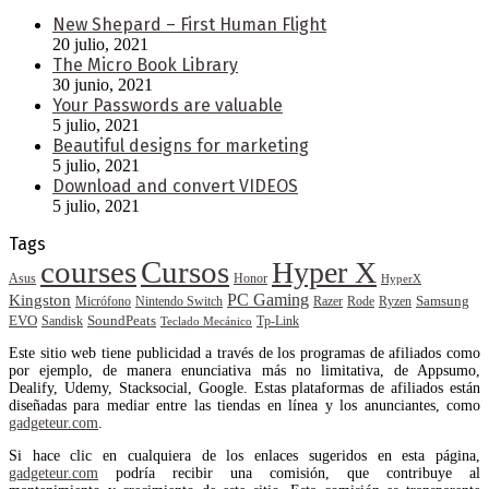
New Shepard – First Human Flight
20 julio, 2021
The Micro Book Library
30 junio, 2021
Your Passwords are valuable
5 julio, 2021
Beautiful designs for marketing
5 julio, 2021
Download and convert VIDEOS
5 julio, 2021
Tags
courses
Cursos
Hyper X
Asus
Honor
HyperX
PC Gaming
Kingston
Samsung
Rode
Micrófono
Nintendo Switch
Razer
Ryzen
EVO
SoundPeats
Sandisk
Tp-Link
Teclado Mecánico
Este sitio web tiene publicidad a través de los programas de afiliados como
por ejemplo, de manera enunciativa más no limitativa, de Appsumo,
Dealify, Udemy, Stacksocial, Google. Estas plataformas de afiliados están
diseñadas para mediar entre las tiendas en línea y los anunciantes, como
gadgeteur.com
.
Si hace clic en cualquiera de los enlaces sugeridos en esta página,
gadgeteur.com
podría recibir una comisión, que contribuye al