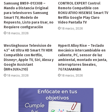
Samsung BN59-01330B –
CONTROL EXPERT Control
Mando a Distancia Original
Remoto Compatible con
para televisores Samsung
ROKU ATVIO HISENSE Smart TV
Smart TV, Modelo de
Netflix Google Play Claro
Repuesto, Listo para Usar, no
Video Pantalla TV
Requiere configuración
18 marzo, 2026
18 marzo, 2026
Westinghouse Television de
HyperX Alloy Rise – Teclado
43” 4K Ultra HD Smart TV HDR
mecánico intercambiable en
Compatible con Netflix,
caliente, PC, sensor de luz
Disney+, Apple TV, Siri, Alexa y
ambiental, montado en junta,
Google Assistant
interruptores lineales,
(WR43UX4210)
7G7A3AA#ABA
18 marzo, 2026
18 marzo, 2026