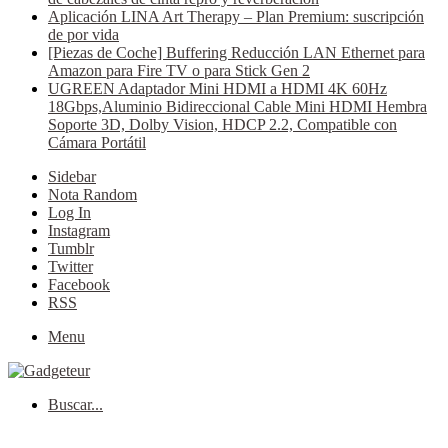
Aplicación LINA Art Therapy – Plan Premium: suscripción
de por vida
[Piezas de Coche] Buffering Reducción LAN Ethernet para
Amazon para Fire TV o para Stick Gen 2
UGREEN Adaptador Mini HDMI a HDMI 4K 60Hz
18Gbps,Aluminio Bidireccional Cable Mini HDMI Hembra
Soporte 3D, Dolby Vision, HDCP 2.2, Compatible con
Cámara Portátil
Sidebar
Nota Random
Log In
Instagram
Tumblr
Twitter
Facebook
RSS
Menu
Buscar...