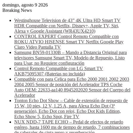
domingo, agosto 9 2026
Breaking News
Westinghouse Television de 43” 4K Ultra HD Smart TV
HDR Compatible con Netflix, Disney+, Apple TV, Siri,
Alexa y Google Assistant (WR43UX4210)
CONTROL EXPERT Control Remoto Compatible con
ROKU ATVIO HISENSE Smart TV Netflix Google Play
Claro Video Pantalla TV
Samsung BN59-01330B – Mando a Distancia Original para
televisores Samsung Smart TV, Modelo de Repuesto, Listo
para Usar, no Requiere configuración
Control Remoto Compatible con LG Smart TV
AKB75095307 (Baterias no incluida)
Compatible con para Celica para Echo 2000 2001 2002 2003
2004 2005 Sensor de posición del Acelerador TPS Coche
Auto OEM: 22633-aa140 8945202020 Sensor del Cuerpo del
Acelerador
Tonton Echo Dot Show – Cable de extensión de repuesto de
15 W, 10 pies, 12 V, 1.25 A, para Alexa Echo Dot (3ª
generación), Echo Dot con reloj, Echo Dot Kids Edition,
Echo Show 5, Echo Spot, Fire TV
NUX NDD-7 TAPE ECHO – Pedal de efectos de retardo
estéreo, hasta 1600 ms de tiempo de retardo, 7 combinaciones
de cabezales de cinta repro y reverberación