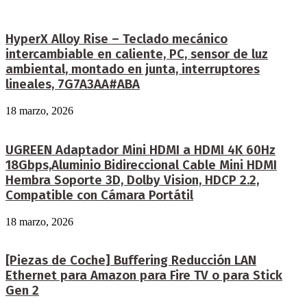
HyperX Alloy Rise – Teclado mecánico
intercambiable en caliente, PC, sensor de luz
ambiental, montado en junta, interruptores
lineales, 7G7A3AA#ABA
18 marzo, 2026
UGREEN Adaptador Mini HDMI a HDMI 4K 60Hz
18Gbps,Aluminio Bidireccional Cable Mini HDMI
Hembra Soporte 3D, Dolby Vision, HDCP 2.2,
Compatible con Cámara Portátil
18 marzo, 2026
[Piezas de Coche] Buffering Reducción LAN
Ethernet para Amazon para Fire TV o para Stick
Gen 2