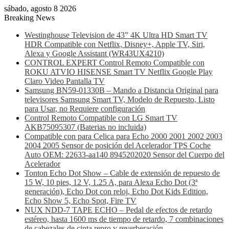
sábado, agosto 8 2026
Breaking News
Westinghouse Television de 43” 4K Ultra HD Smart TV
HDR Compatible con Netflix, Disney+, Apple TV, Siri,
Alexa y Google Assistant (WR43UX4210)
CONTROL EXPERT Control Remoto Compatible con
ROKU ATVIO HISENSE Smart TV Netflix Google Play
Claro Video Pantalla TV
Samsung BN59-01330B – Mando a Distancia Original para
televisores Samsung Smart TV, Modelo de Repuesto, Listo
para Usar, no Requiere configuración
Control Remoto Compatible con LG Smart TV
AKB75095307 (Baterias no incluida)
Compatible con para Celica para Echo 2000 2001 2002 2003
2004 2005 Sensor de posición del Acelerador TPS Coche
Auto OEM: 22633-aa140 8945202020 Sensor del Cuerpo del
Acelerador
Tonton Echo Dot Show – Cable de extensión de repuesto de
15 W, 10 pies, 12 V, 1.25 A, para Alexa Echo Dot (3ª
generación), Echo Dot con reloj, Echo Dot Kids Edition,
Echo Show 5, Echo Spot, Fire TV
NUX NDD-7 TAPE ECHO – Pedal de efectos de retardo
estéreo, hasta 1600 ms de tiempo de retardo, 7 combinaciones
de cabezales de cinta repro y reverberación