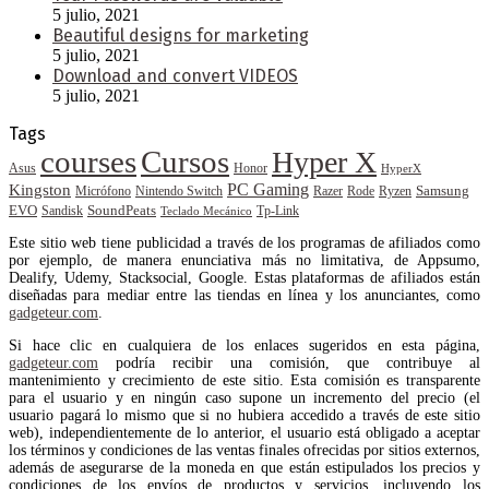
5 julio, 2021
Beautiful designs for marketing
5 julio, 2021
Download and convert VIDEOS
5 julio, 2021
Tags
courses
Cursos
Hyper X
Asus
Honor
HyperX
PC Gaming
Kingston
Samsung
Rode
Micrófono
Nintendo Switch
Razer
Ryzen
EVO
SoundPeats
Sandisk
Tp-Link
Teclado Mecánico
Este sitio web tiene publicidad a través de los programas de afiliados como
por ejemplo, de manera enunciativa más no limitativa, de Appsumo,
Dealify, Udemy, Stacksocial, Google. Estas plataformas de afiliados están
diseñadas para mediar entre las tiendas en línea y los anunciantes, como
gadgeteur.com
.
Si hace clic en cualquiera de los enlaces sugeridos en esta página,
gadgeteur.com
podría recibir una comisión, que contribuye al
mantenimiento y crecimiento de este sitio. Esta comisión es transparente
para el usuario y en ningún caso supone un incremento del precio (el
usuario pagará lo mismo que si no hubiera accedido a través de este sitio
web), independientemente de lo anterior, el usuario está obligado a aceptar
los términos y condiciones de las ventas finales ofrecidas por sitios externos,
además de asegurarse de la moneda en que están estipulados los precios y
condiciones de los envíos de productos y servicios, incluyendo los