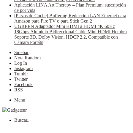
Aplicación LINA Art Therapy – Plan Premium: suscripción
de por vida
[Piezas de Coche] Buffering Reducción LAN Ethernet para
Amazon para Fire TV o para Stick Gen 2
UGREEN Adaptador Mini HDMI a HDMI 4K 60Hz
18Gbps,Aluminio Bidireccional Cable Mini HDMI Hembra
Soporte 3D, Dolby Vision, HDCP 2.2, Compatible con
Cámara Portátil
Sidebar
Nota Random
Log In
Instagram
Tumblr
Twitter
Facebook
RSS
Menu
Buscar...