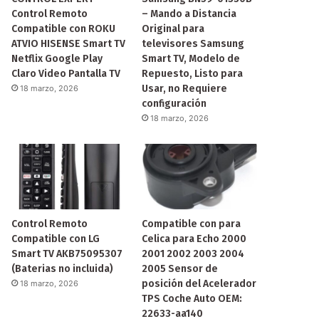
Control Remoto
– Mando a Distancia
Compatible con ROKU
Original para
ATVIO HISENSE Smart TV
televisores Samsung
Netflix Google Play
Smart TV, Modelo de
Claro Video Pantalla TV
Repuesto, Listo para
Usar, no Requiere
18 marzo, 2026
configuración
18 marzo, 2026
Control Remoto
Compatible con para
Compatible con LG
Celica para Echo 2000
Smart TV AKB75095307
2001 2002 2003 2004
(Baterias no incluida)
2005 Sensor de
posición del Acelerador
18 marzo, 2026
TPS Coche Auto OEM:
22633-aa140