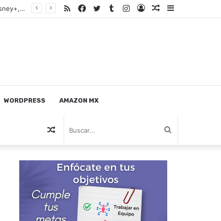
RSS
Facebook
Twitter
Tumblr
Instagram
Log
Nota
Sidebar
Westinghouse Television de 43” 4K Ultra HD Smart TV HDR Compatible con Netflix, Disney+, Apple TV, Siri, Alexa y Google Assistant (WR43UX4210)
In
Random
WORDPRESS
AMAZON MX
Nota
Buscar...
Random