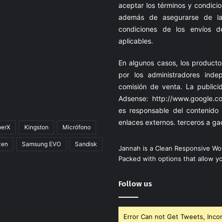
aceptar los términos y condicio
además de asegurarse de la
condiciones de los envíos d
aplicables.
En algunos casos, los product
por los administradores ind
comisión de venta. La public
Adsense:
http://www.google.co
es responsable del contenido
enlaces externos. terceros a
ga
erX
Kingston
Micrófono
zen
Samsung EVO
Sandisk
Jannah is a Clean Responsive W
Packed with options that allow y
Follow us
Error Can not Get Tweets, Incor