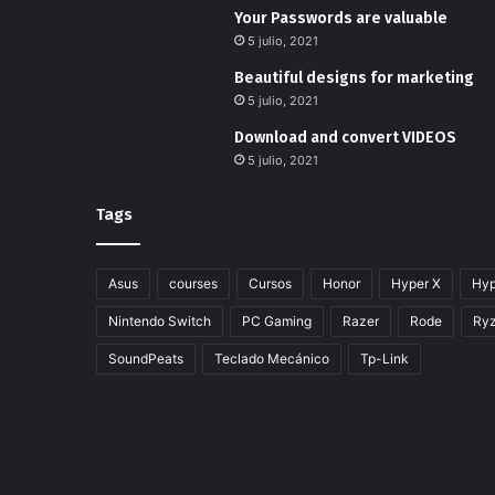
Your Passwords are valuable
5 julio, 2021
Beautiful designs for marketing
5 julio, 2021
Download and convert VIDEOS
5 julio, 2021
Tags
Asus
courses
Cursos
Honor
Hyper X
Hyp
Nintendo Switch
PC Gaming
Razer
Rode
Ry
SoundPeats
Teclado Mecánico
Tp-Link