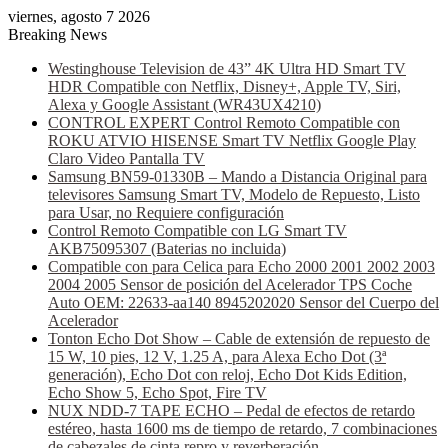
viernes, agosto 7 2026
Breaking News
Westinghouse Television de 43” 4K Ultra HD Smart TV
HDR Compatible con Netflix, Disney+, Apple TV, Siri,
Alexa y Google Assistant (WR43UX4210)
CONTROL EXPERT Control Remoto Compatible con
ROKU ATVIO HISENSE Smart TV Netflix Google Play
Claro Video Pantalla TV
Samsung BN59-01330B – Mando a Distancia Original para
televisores Samsung Smart TV, Modelo de Repuesto, Listo
para Usar, no Requiere configuración
Control Remoto Compatible con LG Smart TV
AKB75095307 (Baterias no incluida)
Compatible con para Celica para Echo 2000 2001 2002 2003
2004 2005 Sensor de posición del Acelerador TPS Coche
Auto OEM: 22633-aa140 8945202020 Sensor del Cuerpo del
Acelerador
Tonton Echo Dot Show – Cable de extensión de repuesto de
15 W, 10 pies, 12 V, 1.25 A, para Alexa Echo Dot (3ª
generación), Echo Dot con reloj, Echo Dot Kids Edition,
Echo Show 5, Echo Spot, Fire TV
NUX NDD-7 TAPE ECHO – Pedal de efectos de retardo
estéreo, hasta 1600 ms de tiempo de retardo, 7 combinaciones
de cabezales de cinta repro y reverberación