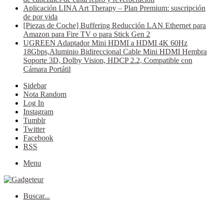
Aplicación LINA Art Therapy – Plan Premium: suscripción
de por vida
[Piezas de Coche] Buffering Reducción LAN Ethernet para
Amazon para Fire TV o para Stick Gen 2
UGREEN Adaptador Mini HDMI a HDMI 4K 60Hz
18Gbps,Aluminio Bidireccional Cable Mini HDMI Hembra
Soporte 3D, Dolby Vision, HDCP 2.2, Compatible con
Cámara Portátil
Sidebar
Nota Random
Log In
Instagram
Tumblr
Twitter
Facebook
RSS
Menu
Buscar...