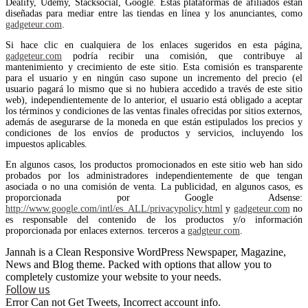
Dealify, Udemy, Stacksocial, Google. Estas plataformas de afiliados están
diseñadas para mediar entre las tiendas en línea y los anunciantes, como
gadgeteur.com
.
Si hace clic en cualquiera de los enlaces sugeridos en esta página,
gadgeteur.com
podría recibir una comisión, que contribuye al
mantenimiento y crecimiento de este sitio. Esta comisión es transparente
para el usuario y en ningún caso supone un incremento del precio (el
usuario pagará lo mismo que si no hubiera accedido a través de este sitio
web), independientemente de lo anterior, el usuario está obligado a aceptar
los términos y condiciones de las ventas finales ofrecidas por sitios externos,
además de asegurarse de la moneda en que están estipulados los precios y
condiciones de los envíos de productos y servicios, incluyendo los
impuestos aplicables.
En algunos casos, los productos promocionados en este sitio web han sido
probados por los administradores independientemente de que tengan
asociada o no una comisión de venta. La publicidad, en algunos casos, es
proporcionada por Google Adsense:
http://www.google.com/intl/es_ALL/privacypolicy.html
y
gadgeteur.com
no
es responsable del contenido de los productos y/o información
proporcionada por enlaces externos. terceros a
gadgteur.com
.
Jannah is a Clean Responsive WordPress Newspaper, Magazine,
News and Blog theme. Packed with options that allow you to
completely customize your website to your needs.
Follow us
Error Can not Get Tweets, Incorrect account info.