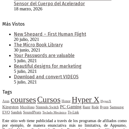
Sensor del Cuerpo del Acelerador
18 marzo, 2026
Más Vistos
New Shepard – First Human Flight
20 julio, 2021
The Micro Book Library
30 junio, 2021
Your Passwords are valuable
5 julio, 2021
Beautiful designs for marketing
5 julio, 2021
Download and convert VIDEOS
5 julio, 2021
Tags
courses
Cursos
Hyper X
Asus
Honor
HyperX
PC Gaming
Kingston
Samsung
Rode
Micrófono
Nintendo Switch
Razer
Ryzen
EVO
SoundPeats
Sandisk
Tp-Link
Teclado Mecánico
Este sitio web tiene publicidad a través de los programas de afiliados como
por ejemplo, de manera enunciativa más no limitativa, de Appsumo,