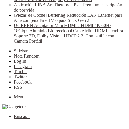
Aplicación LINA Art Therapy – Plan Premium: suscripción
de por vida
[Piezas de Coche] Buffering Reducción LAN Ethernet para
Amazon para Fire TV o para Stick Gen 2
UGREEN Adaptador Mini HDMI a HDMI 4K 60Hz
18Gbps,Aluminio Bidireccional Cable Mini HDMI Hembra
Soporte 3D, Dolby Vision, HDCP 2.2, Compatible con
Cámara Portátil
Sidebar
Nota Random
Log In
Instagram
Tumblr
Twitter
Facebook
RSS
Menu
Buscar...