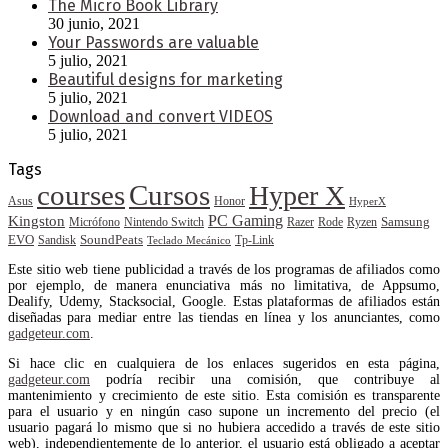
The Micro Book Library
30 junio, 2021
Your Passwords are valuable
5 julio, 2021
Beautiful designs for marketing
5 julio, 2021
Download and convert VIDEOS
5 julio, 2021
Tags
courses
Cursos
Hyper X
Asus
Honor
HyperX
PC Gaming
Kingston
Samsung
Rode
Micrófono
Nintendo Switch
Razer
Ryzen
EVO
SoundPeats
Sandisk
Tp-Link
Teclado Mecánico
Este sitio web tiene publicidad a través de los programas de afiliados como
por ejemplo, de manera enunciativa más no limitativa, de Appsumo,
Dealify, Udemy, Stacksocial, Google. Estas plataformas de afiliados están
diseñadas para mediar entre las tiendas en línea y los anunciantes, como
gadgeteur.com
.
Si hace clic en cualquiera de los enlaces sugeridos en esta página,
gadgeteur.com
podría recibir una comisión, que contribuye al
mantenimiento y crecimiento de este sitio. Esta comisión es transparente
para el usuario y en ningún caso supone un incremento del precio (el
usuario pagará lo mismo que si no hubiera accedido a través de este sitio
web), independientemente de lo anterior, el usuario está obligado a aceptar