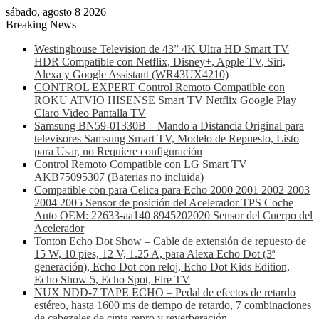
sábado, agosto 8 2026
Breaking News
Westinghouse Television de 43” 4K Ultra HD Smart TV
HDR Compatible con Netflix, Disney+, Apple TV, Siri,
Alexa y Google Assistant (WR43UX4210)
CONTROL EXPERT Control Remoto Compatible con
ROKU ATVIO HISENSE Smart TV Netflix Google Play
Claro Video Pantalla TV
Samsung BN59-01330B – Mando a Distancia Original para
televisores Samsung Smart TV, Modelo de Repuesto, Listo
para Usar, no Requiere configuración
Control Remoto Compatible con LG Smart TV
AKB75095307 (Baterias no incluida)
Compatible con para Celica para Echo 2000 2001 2002 2003
2004 2005 Sensor de posición del Acelerador TPS Coche
Auto OEM: 22633-aa140 8945202020 Sensor del Cuerpo del
Acelerador
Tonton Echo Dot Show – Cable de extensión de repuesto de
15 W, 10 pies, 12 V, 1.25 A, para Alexa Echo Dot (3ª
generación), Echo Dot con reloj, Echo Dot Kids Edition,
Echo Show 5, Echo Spot, Fire TV
NUX NDD-7 TAPE ECHO – Pedal de efectos de retardo
estéreo, hasta 1600 ms de tiempo de retardo, 7 combinaciones
de cabezales de cinta repro y reverberación