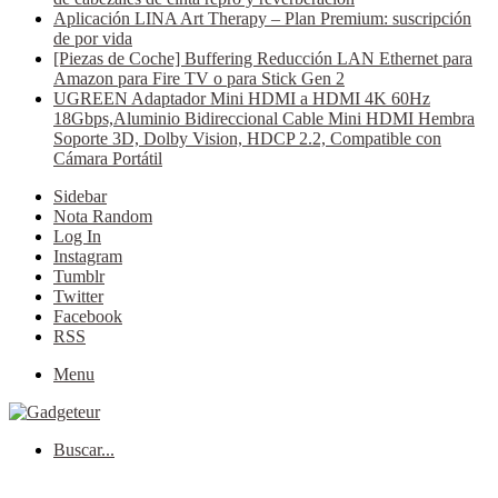
Aplicación LINA Art Therapy – Plan Premium: suscripción
de por vida
[Piezas de Coche] Buffering Reducción LAN Ethernet para
Amazon para Fire TV o para Stick Gen 2
UGREEN Adaptador Mini HDMI a HDMI 4K 60Hz
18Gbps,Aluminio Bidireccional Cable Mini HDMI Hembra
Soporte 3D, Dolby Vision, HDCP 2.2, Compatible con
Cámara Portátil
Sidebar
Nota Random
Log In
Instagram
Tumblr
Twitter
Facebook
RSS
Menu
Buscar...