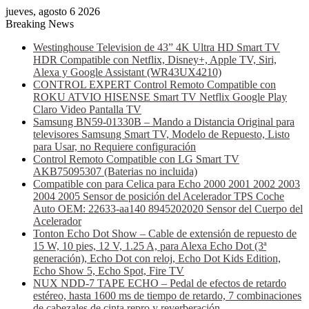
jueves, agosto 6 2026
Breaking News
Westinghouse Television de 43” 4K Ultra HD Smart TV
HDR Compatible con Netflix, Disney+, Apple TV, Siri,
Alexa y Google Assistant (WR43UX4210)
CONTROL EXPERT Control Remoto Compatible con
ROKU ATVIO HISENSE Smart TV Netflix Google Play
Claro Video Pantalla TV
Samsung BN59-01330B – Mando a Distancia Original para
televisores Samsung Smart TV, Modelo de Repuesto, Listo
para Usar, no Requiere configuración
Control Remoto Compatible con LG Smart TV
AKB75095307 (Baterias no incluida)
Compatible con para Celica para Echo 2000 2001 2002 2003
2004 2005 Sensor de posición del Acelerador TPS Coche
Auto OEM: 22633-aa140 8945202020 Sensor del Cuerpo del
Acelerador
Tonton Echo Dot Show – Cable de extensión de repuesto de
15 W, 10 pies, 12 V, 1.25 A, para Alexa Echo Dot (3ª
generación), Echo Dot con reloj, Echo Dot Kids Edition,
Echo Show 5, Echo Spot, Fire TV
NUX NDD-7 TAPE ECHO – Pedal de efectos de retardo
estéreo, hasta 1600 ms de tiempo de retardo, 7 combinaciones
de cabezales de cinta repro y reverberación