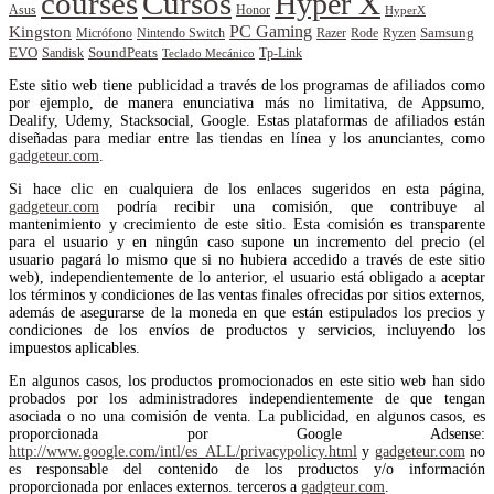
courses
Cursos
Hyper X
Asus
Honor
HyperX
PC Gaming
Kingston
Samsung
Rode
Micrófono
Nintendo Switch
Razer
Ryzen
EVO
SoundPeats
Sandisk
Tp-Link
Teclado Mecánico
Este sitio web tiene publicidad a través de los programas de afiliados como
por ejemplo, de manera enunciativa más no limitativa, de Appsumo,
Dealify, Udemy, Stacksocial, Google. Estas plataformas de afiliados están
diseñadas para mediar entre las tiendas en línea y los anunciantes, como
gadgeteur.com
.
Si hace clic en cualquiera de los enlaces sugeridos en esta página,
gadgeteur.com
podría recibir una comisión, que contribuye al
mantenimiento y crecimiento de este sitio. Esta comisión es transparente
para el usuario y en ningún caso supone un incremento del precio (el
usuario pagará lo mismo que si no hubiera accedido a través de este sitio
web), independientemente de lo anterior, el usuario está obligado a aceptar
los términos y condiciones de las ventas finales ofrecidas por sitios externos,
además de asegurarse de la moneda en que están estipulados los precios y
condiciones de los envíos de productos y servicios, incluyendo los
impuestos aplicables.
En algunos casos, los productos promocionados en este sitio web han sido
probados por los administradores independientemente de que tengan
asociada o no una comisión de venta. La publicidad, en algunos casos, es
proporcionada por Google Adsense:
http://www.google.com/intl/es_ALL/privacypolicy.html
y
gadgeteur.com
no
es responsable del contenido de los productos y/o información
proporcionada por enlaces externos. terceros a
gadgteur.com
.