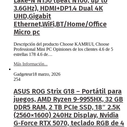
Lake-N N150 (Beat N100, up to
3.6GHz), HDMI+DP1.4 Dual 4K
UHD,Gigabit
Ethernet,WiFi,BT/Home/Office
Micro pc
Descripción del producto Choose KAMRUI, Choose
Professional Mini PC Opiniones de los clientes 4.6 de 5
estrellas 178 4.6 de…
Más Información...
Gadgeteur
18 marzo, 2026
254
ASUS ROG Strix G18 – Portátil para
juegos, AMD Ryzen 9-9955HX, 32 GB
DDR5 RAM, 2 TB PCIe SSD, 18″ 2.5K
(2560×1600) 240Hz Display, Nvidia
G-Force RTX 5070, teclado RGB de 4