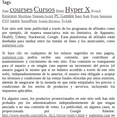
Tags
courses
Cursos
Hyper X
Asus
Honor
HyperX
PC Gaming
Kingston
Samsung
Rode
Micrófono
Nintendo Switch
Razer
Ryzen
EVO
SoundPeats
Sandisk
Tp-Link
Teclado Mecánico
Este sitio web tiene publicidad a través de los programas de afiliados como
por ejemplo, de manera enunciativa más no limitativa, de Appsumo,
Dealify, Udemy, Stacksocial, Google. Estas plataformas de afiliados están
diseñadas para mediar entre las tiendas en línea y los anunciantes, como
gadgeteur.com
.
Si hace clic en cualquiera de los enlaces sugeridos en esta página,
gadgeteur.com
podría recibir una comisión, que contribuye al
mantenimiento y crecimiento de este sitio. Esta comisión es transparente
para el usuario y en ningún caso supone un incremento del precio (el
usuario pagará lo mismo que si no hubiera accedido a través de este sitio
web), independientemente de lo anterior, el usuario está obligado a aceptar
los términos y condiciones de las ventas finales ofrecidas por sitios externos,
además de asegurarse de la moneda en que están estipulados los precios y
condiciones de los envíos de productos y servicios, incluyendo los
impuestos aplicables.
En algunos casos, los productos promocionados en este sitio web han sido
probados por los administradores independientemente de que tengan
asociada o no una comisión de venta. La publicidad, en algunos casos, es
proporcionada por Google Adsense:
http://www.google.com/intl/es_ALL/privacypolicy.html
y
gadgeteur.com
no