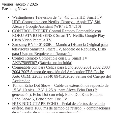
viernes, agosto 7 2026
Breaking News
Westinghouse Television de 43” 4K Ultra HD Smart TV
HDR Compatible con Netflix, Disney+, Apple TV, Siri,
Alexa y Google Assistant (WR43UX4210)
CONTROL EXPERT Control Remoto Compatible con
ROKU ATVIO HISENSE Smart TV Netflix Google Play
Claro Video Pantalla TV
Samsung BN59-01330B – Mando a Distancia Original para
televisores Samsung Smart TV, Modelo de Repuesto, Listo
para Usar, no Requiere configuración
Control Remoto Compatible con LG Smart TV
AKB75095307 (Baterias no incluida)
Compatible con para Celica para Echo 2000 2001 2002 2003
2004 2005 Sensor de posición del Acelerador TPS Coche
Auto OEM: 22633-aa140 8945202020 Sensor del Cuerpo del
Acelerador
Tonton Echo Dot Show – Cable de extensión de repuesto de
15 W, 10 pies, 12 V, 1.25 A, para Alexa Echo Dot (3ª
generación), Echo Dot con reloj, Echo Dot Kids Edition,
Echo Show 5, Echo Spot, Fire TV
NUX NDD-7 TAPE ECHO – Pedal de efectos de retardo
estéreo, hasta 1600 ms de tiempo de retardo, 7 combinaciones
de cabezales de cinta repro y reverberación