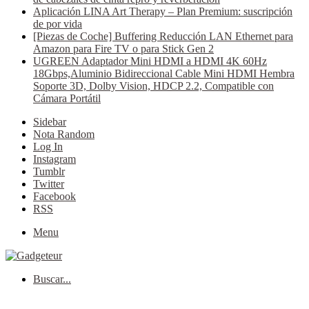
Aplicación LINA Art Therapy – Plan Premium: suscripción
de por vida
[Piezas de Coche] Buffering Reducción LAN Ethernet para
Amazon para Fire TV o para Stick Gen 2
UGREEN Adaptador Mini HDMI a HDMI 4K 60Hz
18Gbps,Aluminio Bidireccional Cable Mini HDMI Hembra
Soporte 3D, Dolby Vision, HDCP 2.2, Compatible con
Cámara Portátil
Sidebar
Nota Random
Log In
Instagram
Tumblr
Twitter
Facebook
RSS
Menu
Buscar...