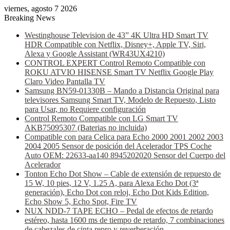
viernes, agosto 7 2026
Breaking News
Westinghouse Television de 43” 4K Ultra HD Smart TV
HDR Compatible con Netflix, Disney+, Apple TV, Siri,
Alexa y Google Assistant (WR43UX4210)
CONTROL EXPERT Control Remoto Compatible con
ROKU ATVIO HISENSE Smart TV Netflix Google Play
Claro Video Pantalla TV
Samsung BN59-01330B – Mando a Distancia Original para
televisores Samsung Smart TV, Modelo de Repuesto, Listo
para Usar, no Requiere configuración
Control Remoto Compatible con LG Smart TV
AKB75095307 (Baterias no incluida)
Compatible con para Celica para Echo 2000 2001 2002 2003
2004 2005 Sensor de posición del Acelerador TPS Coche
Auto OEM: 22633-aa140 8945202020 Sensor del Cuerpo del
Acelerador
Tonton Echo Dot Show – Cable de extensión de repuesto de
15 W, 10 pies, 12 V, 1.25 A, para Alexa Echo Dot (3ª
generación), Echo Dot con reloj, Echo Dot Kids Edition,
Echo Show 5, Echo Spot, Fire TV
NUX NDD-7 TAPE ECHO – Pedal de efectos de retardo
estéreo, hasta 1600 ms de tiempo de retardo, 7 combinaciones
de cabezales de cinta repro y reverberación