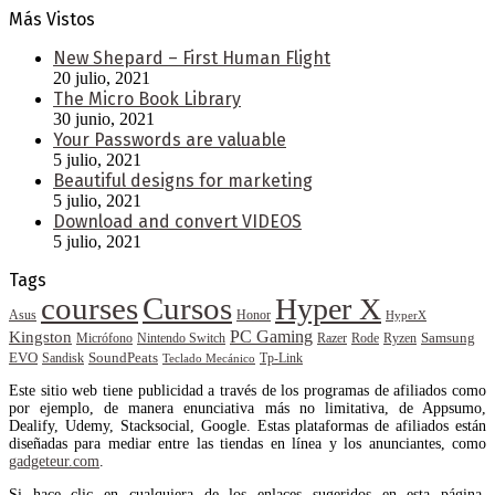
Más Vistos
New Shepard – First Human Flight
20 julio, 2021
The Micro Book Library
30 junio, 2021
Your Passwords are valuable
5 julio, 2021
Beautiful designs for marketing
5 julio, 2021
Download and convert VIDEOS
5 julio, 2021
Tags
courses
Cursos
Hyper X
Asus
Honor
HyperX
PC Gaming
Kingston
Samsung
Rode
Micrófono
Nintendo Switch
Razer
Ryzen
EVO
SoundPeats
Sandisk
Tp-Link
Teclado Mecánico
Este sitio web tiene publicidad a través de los programas de afiliados como
por ejemplo, de manera enunciativa más no limitativa, de Appsumo,
Dealify, Udemy, Stacksocial, Google. Estas plataformas de afiliados están
diseñadas para mediar entre las tiendas en línea y los anunciantes, como
gadgeteur.com
.
Si hace clic en cualquiera de los enlaces sugeridos en esta página,