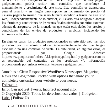
gadgeteur.com
podría recibir una comisión, que contribuye al
mantenimiento y crecimiento de este sitio. Esta comisión es transparente
para el usuario y en ningún caso supone un incremento del precio (el
usuario pagará lo mismo que si no hubiera accedido a través de este sitio
web), independientemente de lo anterior, el usuario está obligado a aceptar
los términos y condiciones de las ventas finales ofrecidas por sitios externos,
además de asegurarse de la moneda en que están estipulados los precios y
condiciones de los envíos de productos y servicios, incluyendo los
impuestos aplicables.
En algunos casos, los productos promocionados en este sitio web han sido
probados por los administradores independientemente de que tengan
asociada o no una comisión de venta. La publicidad, en algunos casos, es
proporcionada por Google Adsense:
http://www.google.com/intl/es_ALL/privacypolicy.html
y
gadgeteur.com
no
es responsable del contenido de los productos y/o información
proporcionada por enlaces externos. terceros a
gadgteur.com
.
Jannah is a Clean Responsive WordPress Newspaper, Magazine,
News and Blog theme. Packed with options that allow you to
completely customize your website to your needs.
Follow us
Error Can not Get Tweets, Incorrect account info.
© Copyright 2026, Todos los derechos reservados |
Gadgeteur
Labs.
| Follow Us.
-> TODO LO NUEVO !!! <-