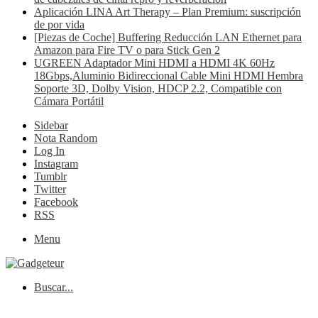
Aplicación LINA Art Therapy – Plan Premium: suscripción
de por vida
[Piezas de Coche] Buffering Reducción LAN Ethernet para
Amazon para Fire TV o para Stick Gen 2
UGREEN Adaptador Mini HDMI a HDMI 4K 60Hz
18Gbps,Aluminio Bidireccional Cable Mini HDMI Hembra
Soporte 3D, Dolby Vision, HDCP 2.2, Compatible con
Cámara Portátil
Sidebar
Nota Random
Log In
Instagram
Tumblr
Twitter
Facebook
RSS
Menu
Buscar...