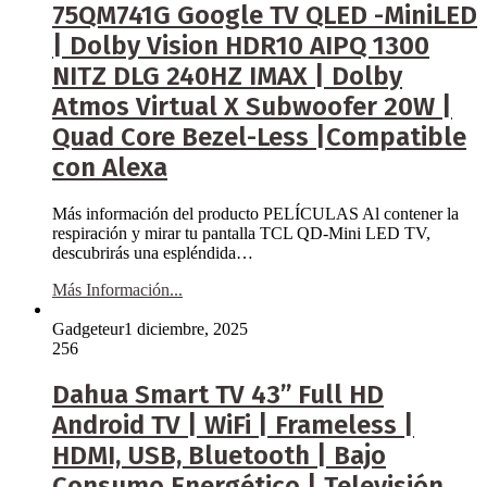
75QM741G Google TV QLED -MiniLED
| Dolby Vision HDR10 AIPQ 1300
NITZ DLG 240HZ IMAX | Dolby
Atmos Virtual X Subwoofer 20W |
Quad Core Bezel-Less |Compatible
con Alexa
Más información del producto PELÍCULAS Al contener la
respiración y mirar tu pantalla TCL QD-Mini LED TV,
descubrirás una espléndida…
Más Información...
Gadgeteur
1 diciembre, 2025
256
Dahua Smart TV 43” Full HD
Android TV | WiFi | Frameless |
HDMI, USB, Bluetooth | Bajo
Consumo Energético | Televisión