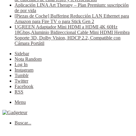
Aplicación LINA Art Therapy – Plan Premium: suscripción
de por vida
[Piezas de Coche] Buffering Reducción LAN Ethernet para
Amazon para Fire TV o para Stick Gen 2
UGREEN Adaptador Mini HDMI a HDMI 4K 60Hz
18Gbps,Aluminio Bidireccional Cable Mini HDMI Hembra
Soporte 3D, Dolby Vision, HDCP 2.2, Compatible con
Cámara Portátil
Sidebar
Nota Random
Log In
Instagram
Tumblr
Twitter
Facebook
RSS
Menu
Buscar...