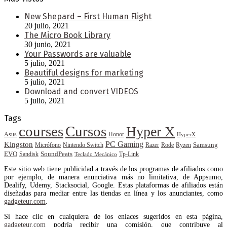
New Shepard – First Human Flight
20 julio, 2021
The Micro Book Library
30 junio, 2021
Your Passwords are valuable
5 julio, 2021
Beautiful designs for marketing
5 julio, 2021
Download and convert VIDEOS
5 julio, 2021
Tags
courses
Cursos
Hyper X
Asus
Honor
HyperX
PC Gaming
Kingston
Samsung
Rode
Micrófono
Nintendo Switch
Razer
Ryzen
EVO
SoundPeats
Sandisk
Tp-Link
Teclado Mecánico
Este sitio web tiene publicidad a través de los programas de afiliados como
por ejemplo, de manera enunciativa más no limitativa, de Appsumo,
Dealify, Udemy, Stacksocial, Google. Estas plataformas de afiliados están
diseñadas para mediar entre las tiendas en línea y los anunciantes, como
gadgeteur.com
.
Si hace clic en cualquiera de los enlaces sugeridos en esta página,
gadgeteur.com
podría recibir una comisión, que contribuye al