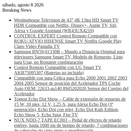
sábado, agosto 8 2026
Breaking News
Westinghouse Television de 43” 4K Ultra HD Smart TV
HDR Compatible con Netflix, Disney+, Apple TV, Siri,
Alexa y Google Assistant (WR43UX4210)
CONTROL EXPERT Control Remoto Compatible con
ROKU ATVIO HISENSE Smart TV Netflix Google Play
Claro Video Pantalla TV
Samsung BN59-01330B – Mando a Distancia Original para
televisores Samsung Smart TV, Modelo de Repuesto, Listo
para Usar, no Requiere configuración
Control Remoto Compatible con LG Smart TV
AKB75095307 (Baterias no incluida)
Compatible con para Celica para Echo 2000 2001 2002 2003
2004 2005 Sensor de posición del Acelerador TPS Coche
Auto OEM: 22633-aa140 8945202020 Sensor del Cuerpo del
Acelerador
Tonton Echo Dot Show – Cable de extensión de repuesto de
15 W, 10 pies, 12 V, 1.25 A, para Alexa Echo Dot (3ª
generación), Echo Dot con reloj, Echo Dot Kids Edition,
Echo Show 5, Echo Spot, Fire TV
NUX NDD-7 TAPE ECHO – Pedal de efectos de retardo
estéreo, hasta 1600 ms de tiempo de retardo, 7 combinaciones
de cabezales de cinta repro y reverberación