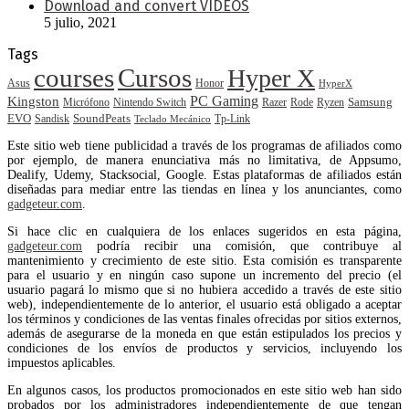
Download and convert VIDEOS
5 julio, 2021
Tags
courses
Cursos
Hyper X
Asus
Honor
HyperX
PC Gaming
Kingston
Samsung
Rode
Micrófono
Nintendo Switch
Razer
Ryzen
EVO
SoundPeats
Sandisk
Tp-Link
Teclado Mecánico
Este sitio web tiene publicidad a través de los programas de afiliados como
por ejemplo, de manera enunciativa más no limitativa, de Appsumo,
Dealify, Udemy, Stacksocial, Google. Estas plataformas de afiliados están
diseñadas para mediar entre las tiendas en línea y los anunciantes, como
gadgeteur.com
.
Si hace clic en cualquiera de los enlaces sugeridos en esta página,
gadgeteur.com
podría recibir una comisión, que contribuye al
mantenimiento y crecimiento de este sitio. Esta comisión es transparente
para el usuario y en ningún caso supone un incremento del precio (el
usuario pagará lo mismo que si no hubiera accedido a través de este sitio
web), independientemente de lo anterior, el usuario está obligado a aceptar
los términos y condiciones de las ventas finales ofrecidas por sitios externos,
además de asegurarse de la moneda en que están estipulados los precios y
condiciones de los envíos de productos y servicios, incluyendo los
impuestos aplicables.
En algunos casos, los productos promocionados en este sitio web han sido
probados por los administradores independientemente de que tengan