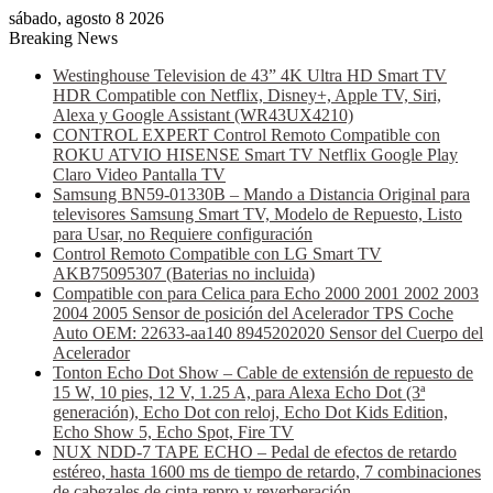
sábado, agosto 8 2026
Breaking News
Westinghouse Television de 43” 4K Ultra HD Smart TV
HDR Compatible con Netflix, Disney+, Apple TV, Siri,
Alexa y Google Assistant (WR43UX4210)
CONTROL EXPERT Control Remoto Compatible con
ROKU ATVIO HISENSE Smart TV Netflix Google Play
Claro Video Pantalla TV
Samsung BN59-01330B – Mando a Distancia Original para
televisores Samsung Smart TV, Modelo de Repuesto, Listo
para Usar, no Requiere configuración
Control Remoto Compatible con LG Smart TV
AKB75095307 (Baterias no incluida)
Compatible con para Celica para Echo 2000 2001 2002 2003
2004 2005 Sensor de posición del Acelerador TPS Coche
Auto OEM: 22633-aa140 8945202020 Sensor del Cuerpo del
Acelerador
Tonton Echo Dot Show – Cable de extensión de repuesto de
15 W, 10 pies, 12 V, 1.25 A, para Alexa Echo Dot (3ª
generación), Echo Dot con reloj, Echo Dot Kids Edition,
Echo Show 5, Echo Spot, Fire TV
NUX NDD-7 TAPE ECHO – Pedal de efectos de retardo
estéreo, hasta 1600 ms de tiempo de retardo, 7 combinaciones
de cabezales de cinta repro y reverberación