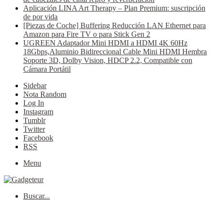
Aplicación LINA Art Therapy – Plan Premium: suscripción
de por vida
[Piezas de Coche] Buffering Reducción LAN Ethernet para
Amazon para Fire TV o para Stick Gen 2
UGREEN Adaptador Mini HDMI a HDMI 4K 60Hz
18Gbps,Aluminio Bidireccional Cable Mini HDMI Hembra
Soporte 3D, Dolby Vision, HDCP 2.2, Compatible con
Cámara Portátil
Sidebar
Nota Random
Log In
Instagram
Tumblr
Twitter
Facebook
RSS
Menu
Buscar...