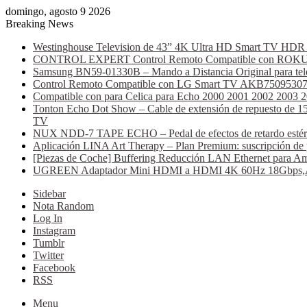
domingo, agosto 9 2026
Breaking News
Westinghouse Television de 43” 4K Ultra HD Smart TV HDR C
CONTROL EXPERT Control Remoto Compatible con ROKU AT
Samsung BN59-01330B – Mando a Distancia Original para tele
Control Remoto Compatible con LG Smart TV AKB75095307 (B
Compatible con para Celica para Echo 2000 2001 2002 2003 
Tonton Echo Dot Show – Cable de extensión de repuesto de 15 
TV
NUX NDD-7 TAPE ECHO – Pedal de efectos de retardo estéreo, 
Aplicación LINA Art Therapy – Plan Premium: suscripción de 
[Piezas de Coche] Buffering Reducción LAN Ethernet para Am
UGREEN Adaptador Mini HDMI a HDMI 4K 60Hz 18Gbps,Alumi
Sidebar
Nota Random
Log In
Instagram
Tumblr
Twitter
Facebook
RSS
Menu