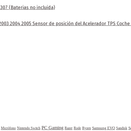
07 (Baterias no incluida)
 2003 2004 2005 Sensor de posición del Acelerador TPS Coch
PC Gaming
Samsung EVO
S
Rode
Sandisk
Micrófono
Nintendo Switch
Razer
Ryzen