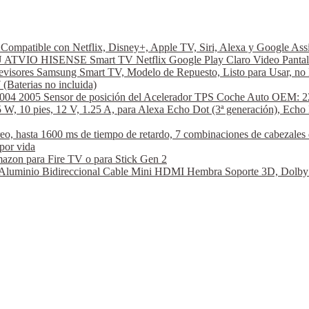
ompatible con Netflix, Disney+, Apple TV, Siri, Alexa y Google A
VIO HISENSE Smart TV Netflix Google Play Claro Video Pantal
visores Samsung Smart TV, Modelo de Repuesto, Listo para Usar, no 
aterias no incluida)
2004 2005 Sensor de posición del Acelerador TPS Coche Auto OEM: 2
W, 10 pies, 12 V, 1.25 A, para Alexa Echo Dot (3ª generación), Echo 
hasta 1600 ms de tiempo de retardo, 7 combinaciones de cabezales de
por vida
azon para Fire TV o para Stick Gen 2
nio Bidireccional Cable Mini HDMI Hembra Soporte 3D, Dolby Vi