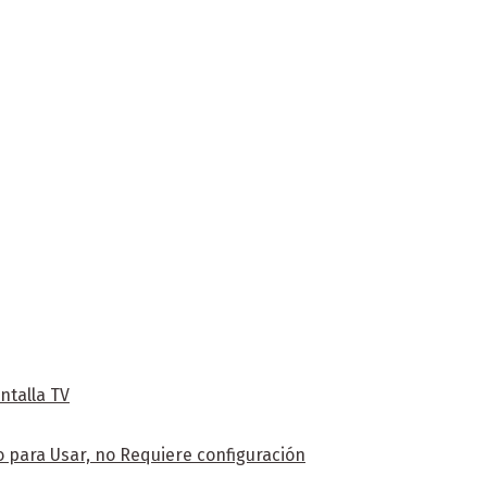
ntalla TV
 para Usar, no Requiere configuración