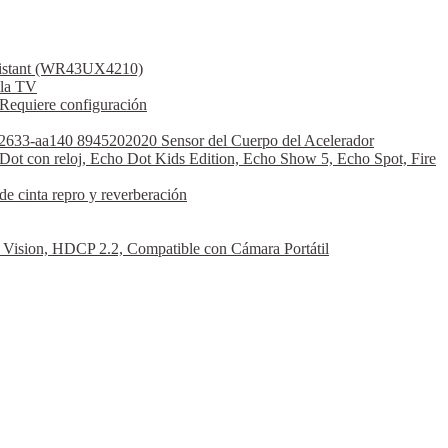
ssistant (WR43UX4210)
la TV
Requiere configuración
2633-aa140 8945202020 Sensor del Cuerpo del Acelerador
Dot con reloj, Echo Dot Kids Edition, Echo Show 5, Echo Spot, Fire
 cinta repro y reverberación
sion, HDCP 2.2, Compatible con Cámara Portátil