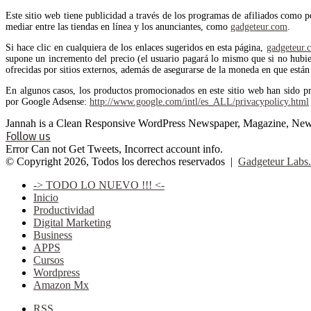
Este sitio web tiene publicidad a través de los programas de afiliados como 
mediar entre las tiendas en línea y los anunciantes, como
gadgeteur.com
.
Si hace clic en cualquiera de los enlaces sugeridos en esta página,
gadgeteur.
supone un incremento del precio (el usuario pagará lo mismo que si no hubiera
ofrecidas por sitios externos, además de asegurarse de la moneda en que están 
En algunos casos, los productos promocionados en este sitio web han sido p
por Google Adsense:
http://www.google.com/intl/es_ALL/privacypolicy.html
Jannah is a Clean Responsive WordPress Newspaper, Magazine, News 
Follow us
Error Can not Get Tweets, Incorrect account info.
© Copyright 2026, Todos los derechos reservados |
Gadgeteur Labs.
-> TODO LO NUEVO !!! <-
Inicio
Productividad
Digital Marketing
Business
APPS
Cursos
Wordpress
Amazon Mx
RSS