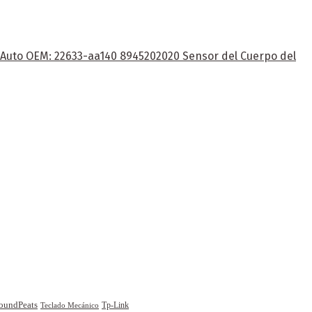
e Auto OEM: 22633-aa140 8945202020 Sensor del Cuerpo del
oundPeats
Tp-Link
Teclado Mecánico