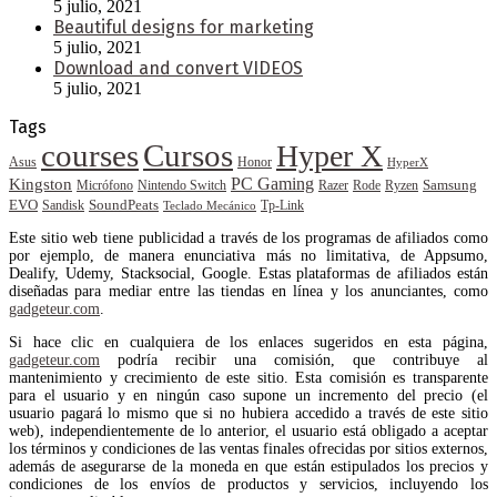
5 julio, 2021
Beautiful designs for marketing
5 julio, 2021
Download and convert VIDEOS
5 julio, 2021
Tags
courses
Cursos
Hyper X
Asus
Honor
HyperX
PC Gaming
Kingston
Samsung
Rode
Micrófono
Nintendo Switch
Razer
Ryzen
EVO
SoundPeats
Sandisk
Tp-Link
Teclado Mecánico
Este sitio web tiene publicidad a través de los programas de afiliados como
por ejemplo, de manera enunciativa más no limitativa, de Appsumo,
Dealify, Udemy, Stacksocial, Google. Estas plataformas de afiliados están
diseñadas para mediar entre las tiendas en línea y los anunciantes, como
gadgeteur.com
.
Si hace clic en cualquiera de los enlaces sugeridos en esta página,
gadgeteur.com
podría recibir una comisión, que contribuye al
mantenimiento y crecimiento de este sitio. Esta comisión es transparente
para el usuario y en ningún caso supone un incremento del precio (el
usuario pagará lo mismo que si no hubiera accedido a través de este sitio
web), independientemente de lo anterior, el usuario está obligado a aceptar
los términos y condiciones de las ventas finales ofrecidas por sitios externos,
además de asegurarse de la moneda en que están estipulados los precios y
condiciones de los envíos de productos y servicios, incluyendo los