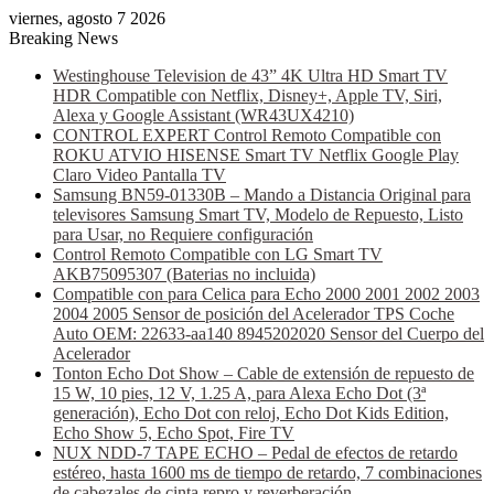
viernes, agosto 7 2026
Breaking News
Westinghouse Television de 43” 4K Ultra HD Smart TV
HDR Compatible con Netflix, Disney+, Apple TV, Siri,
Alexa y Google Assistant (WR43UX4210)
CONTROL EXPERT Control Remoto Compatible con
ROKU ATVIO HISENSE Smart TV Netflix Google Play
Claro Video Pantalla TV
Samsung BN59-01330B – Mando a Distancia Original para
televisores Samsung Smart TV, Modelo de Repuesto, Listo
para Usar, no Requiere configuración
Control Remoto Compatible con LG Smart TV
AKB75095307 (Baterias no incluida)
Compatible con para Celica para Echo 2000 2001 2002 2003
2004 2005 Sensor de posición del Acelerador TPS Coche
Auto OEM: 22633-aa140 8945202020 Sensor del Cuerpo del
Acelerador
Tonton Echo Dot Show – Cable de extensión de repuesto de
15 W, 10 pies, 12 V, 1.25 A, para Alexa Echo Dot (3ª
generación), Echo Dot con reloj, Echo Dot Kids Edition,
Echo Show 5, Echo Spot, Fire TV
NUX NDD-7 TAPE ECHO – Pedal de efectos de retardo
estéreo, hasta 1600 ms de tiempo de retardo, 7 combinaciones
de cabezales de cinta repro y reverberación