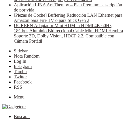
Aplicación LINA Art Therapy – Plan Premium: suscripción
de por vida
[Piezas de Coche] Buffering Reducción LAN Ethernet para
Amazon para Fire TV o para Stick Gen 2
UGREEN Adaptador Mini HDMI a HDMI 4K 60Hz
18Gbps,Aluminio Bidireccional Cable Mini HDMI Hembra
Soporte 3D, Dolby Vision, HDCP 2.2, Compatible con
Cámara Portátil
Sidebar
Nota Random
Log In
Instagram
Tumblr
Twitter
Facebook
RSS
Menu
Buscar...