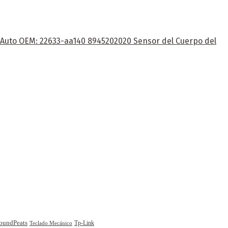
e Auto OEM: 22633-aa140 8945202020 Sensor del Cuerpo del
oundPeats
Tp-Link
Teclado Mecánico