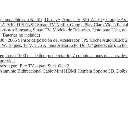
ompatible con Netflix, Disney+, Apple TV, Siri, Alexa y Google A
VIO HISENSE Smart TV Netflix Google Play Claro Video Pantal
visores Samsung Smart TV, Modelo de Repuesto, Listo para Usar, no 
aterias no incluida)
2004 2005 Sensor de posición del Acelerador TPS Coche Auto OEM: 2
W, 10 pies, 12 V, 1.25 A, para Alexa Echo Dot (3ª generación), Echo 
hasta 1600 ms de tiempo de retardo, 7 combinaciones de cabezales de
por vida
azon para Fire TV o para Stick Gen 2
nio Bidireccional Cable Mini HDMI Hembra Soporte 3D, Dolby Vi