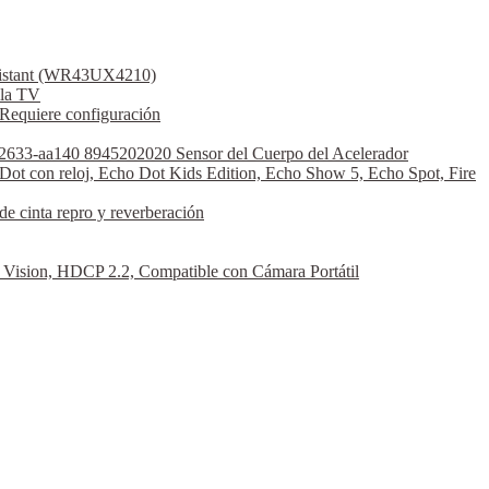
ssistant (WR43UX4210)
la TV
Requiere configuración
2633-aa140 8945202020 Sensor del Cuerpo del Acelerador
Dot con reloj, Echo Dot Kids Edition, Echo Show 5, Echo Spot, Fire
 cinta repro y reverberación
sion, HDCP 2.2, Compatible con Cámara Portátil