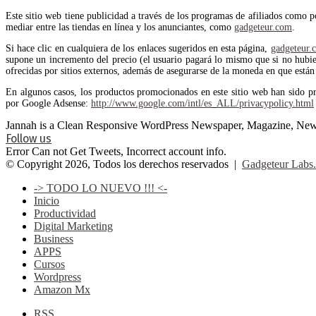
Este sitio web tiene publicidad a través de los programas de afiliados como 
mediar entre las tiendas en línea y los anunciantes, como
gadgeteur.com
.
Si hace clic en cualquiera de los enlaces sugeridos en esta página,
gadgeteur.
supone un incremento del precio (el usuario pagará lo mismo que si no hubiera
ofrecidas por sitios externos, además de asegurarse de la moneda en que están 
En algunos casos, los productos promocionados en este sitio web han sido p
por Google Adsense:
http://www.google.com/intl/es_ALL/privacypolicy.html
Jannah is a Clean Responsive WordPress Newspaper, Magazine, News 
Follow us
Error Can not Get Tweets, Incorrect account info.
© Copyright 2026, Todos los derechos reservados |
Gadgeteur Labs.
-> TODO LO NUEVO !!! <-
Inicio
Productividad
Digital Marketing
Business
APPS
Cursos
Wordpress
Amazon Mx
RSS