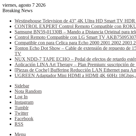
viernes, agosto 7 2026
Breaking News
Westinghouse Television de 43” 4K Ultra HD Smart TV HDR C
CONTROL EXPERT Control Remoto Compatible con ROKU AT
Samsung BN59-01330B – Mando a Distancia Original para tele
Control Remoto Compatible con LG Smart TV AKB75095307 (B
Compatible con para Celica para Echo 2000 2001 2002 2003 
Tonton Echo Dot Show – Cable de extensión de repuesto de 15 
TV
NUX NDD-7 TAPE ECHO – Pedal de efectos de retardo estéreo, 
Aplicación LINA Art Therapy – Plan Premium: suscripción de 
[Piezas de Coche] Buffering Reducción LAN Ethernet para Am
UGREEN Adaptador Mini HDMI a HDMI 4K 60Hz 18Gbps,Alumi
Sidebar
Nota Random
Log In
Instagram
Tumblr
Twitter
Facebook
RSS
Menu