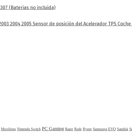
07 (Baterias no incluida)
 2003 2004 2005 Sensor de posición del Acelerador TPS Coch
PC Gaming
Samsung EVO
S
Rode
Sandisk
Micrófono
Nintendo Switch
Razer
Ryzen