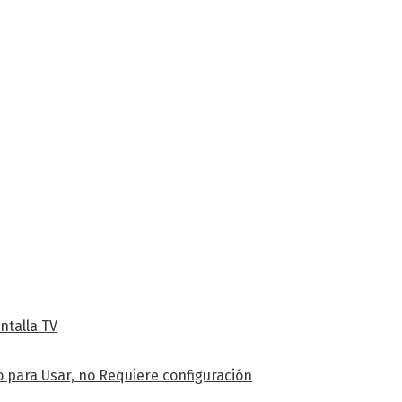
ntalla TV
 para Usar, no Requiere configuración