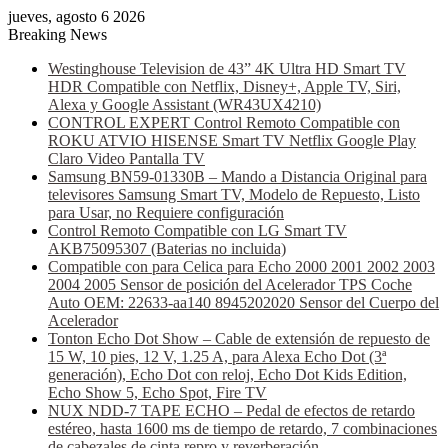
jueves, agosto 6 2026
Breaking News
Westinghouse Television de 43” 4K Ultra HD Smart TV
HDR Compatible con Netflix, Disney+, Apple TV, Siri,
Alexa y Google Assistant (WR43UX4210)
CONTROL EXPERT Control Remoto Compatible con
ROKU ATVIO HISENSE Smart TV Netflix Google Play
Claro Video Pantalla TV
Samsung BN59-01330B – Mando a Distancia Original para
televisores Samsung Smart TV, Modelo de Repuesto, Listo
para Usar, no Requiere configuración
Control Remoto Compatible con LG Smart TV
AKB75095307 (Baterias no incluida)
Compatible con para Celica para Echo 2000 2001 2002 2003
2004 2005 Sensor de posición del Acelerador TPS Coche
Auto OEM: 22633-aa140 8945202020 Sensor del Cuerpo del
Acelerador
Tonton Echo Dot Show – Cable de extensión de repuesto de
15 W, 10 pies, 12 V, 1.25 A, para Alexa Echo Dot (3ª
generación), Echo Dot con reloj, Echo Dot Kids Edition,
Echo Show 5, Echo Spot, Fire TV
NUX NDD-7 TAPE ECHO – Pedal de efectos de retardo
estéreo, hasta 1600 ms de tiempo de retardo, 7 combinaciones
de cabezales de cinta repro y reverberación