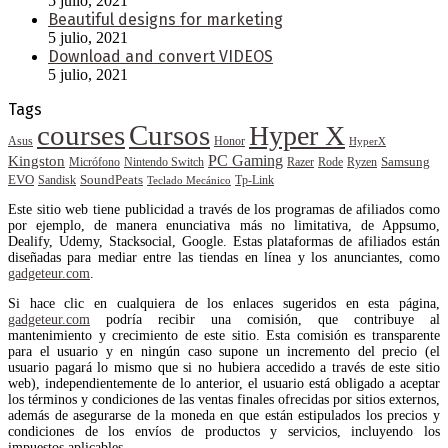
5 julio, 2021
Beautiful designs for marketing
5 julio, 2021
Download and convert VIDEOS
5 julio, 2021
Tags
courses
Cursos
Hyper X
Asus
Honor
HyperX
PC Gaming
Kingston
Samsung
Rode
Micrófono
Nintendo Switch
Razer
Ryzen
EVO
SoundPeats
Sandisk
Tp-Link
Teclado Mecánico
Este sitio web tiene publicidad a través de los programas de afiliados como
por ejemplo, de manera enunciativa más no limitativa, de Appsumo,
Dealify, Udemy, Stacksocial, Google. Estas plataformas de afiliados están
diseñadas para mediar entre las tiendas en línea y los anunciantes, como
gadgeteur.com
.
Si hace clic en cualquiera de los enlaces sugeridos en esta página,
gadgeteur.com
podría recibir una comisión, que contribuye al
mantenimiento y crecimiento de este sitio. Esta comisión es transparente
para el usuario y en ningún caso supone un incremento del precio (el
usuario pagará lo mismo que si no hubiera accedido a través de este sitio
web), independientemente de lo anterior, el usuario está obligado a aceptar
los términos y condiciones de las ventas finales ofrecidas por sitios externos,
además de asegurarse de la moneda en que están estipulados los precios y
condiciones de los envíos de productos y servicios, incluyendo los
impuestos aplicables.