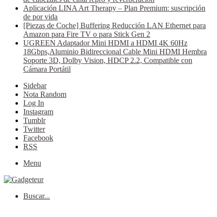
Aplicación LINA Art Therapy – Plan Premium: suscripción
de por vida
[Piezas de Coche] Buffering Reducción LAN Ethernet para
Amazon para Fire TV o para Stick Gen 2
UGREEN Adaptador Mini HDMI a HDMI 4K 60Hz
18Gbps,Aluminio Bidireccional Cable Mini HDMI Hembra
Soporte 3D, Dolby Vision, HDCP 2.2, Compatible con
Cámara Portátil
Sidebar
Nota Random
Log In
Instagram
Tumblr
Twitter
Facebook
RSS
Menu
Buscar...