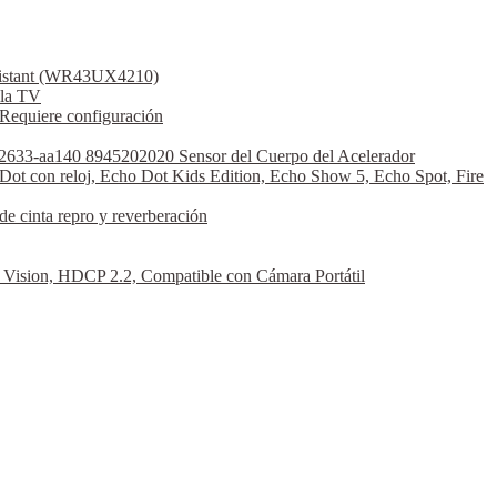
ssistant (WR43UX4210)
la TV
Requiere configuración
2633-aa140 8945202020 Sensor del Cuerpo del Acelerador
Dot con reloj, Echo Dot Kids Edition, Echo Show 5, Echo Spot, Fire
 cinta repro y reverberación
sion, HDCP 2.2, Compatible con Cámara Portátil