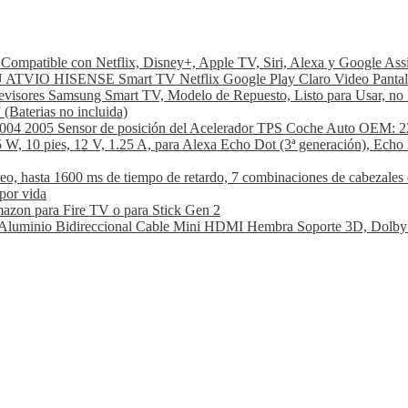
ompatible con Netflix, Disney+, Apple TV, Siri, Alexa y Google A
VIO HISENSE Smart TV Netflix Google Play Claro Video Pantal
visores Samsung Smart TV, Modelo de Repuesto, Listo para Usar, no 
aterias no incluida)
2004 2005 Sensor de posición del Acelerador TPS Coche Auto OEM: 2
W, 10 pies, 12 V, 1.25 A, para Alexa Echo Dot (3ª generación), Echo 
hasta 1600 ms de tiempo de retardo, 7 combinaciones de cabezales de
por vida
azon para Fire TV o para Stick Gen 2
nio Bidireccional Cable Mini HDMI Hembra Soporte 3D, Dolby Vi