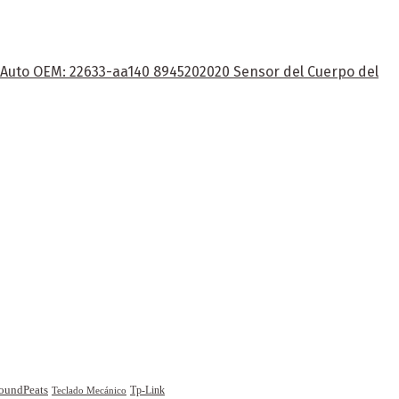
e Auto OEM: 22633-aa140 8945202020 Sensor del Cuerpo del
oundPeats
Tp-Link
Teclado Mecánico