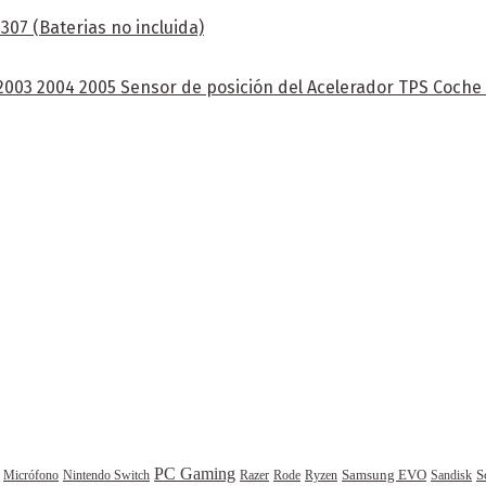
07 (Baterias no incluida)
 2003 2004 2005 Sensor de posición del Acelerador TPS Coch
PC Gaming
Samsung EVO
S
Rode
Sandisk
Micrófono
Nintendo Switch
Razer
Ryzen