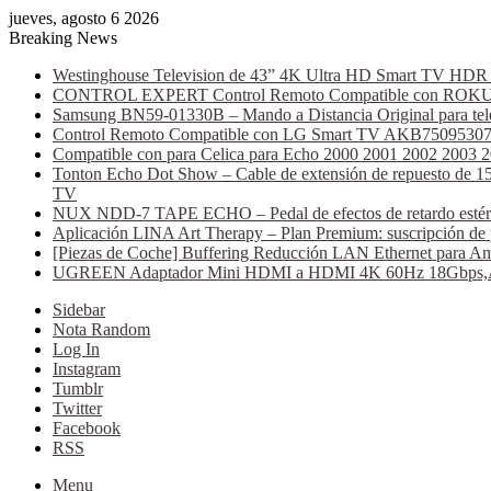
jueves, agosto 6 2026
Breaking News
Westinghouse Television de 43” 4K Ultra HD Smart TV HDR C
CONTROL EXPERT Control Remoto Compatible con ROKU AT
Samsung BN59-01330B – Mando a Distancia Original para tele
Control Remoto Compatible con LG Smart TV AKB75095307 (B
Compatible con para Celica para Echo 2000 2001 2002 2003 
Tonton Echo Dot Show – Cable de extensión de repuesto de 15 
TV
NUX NDD-7 TAPE ECHO – Pedal de efectos de retardo estéreo, 
Aplicación LINA Art Therapy – Plan Premium: suscripción de 
[Piezas de Coche] Buffering Reducción LAN Ethernet para Am
UGREEN Adaptador Mini HDMI a HDMI 4K 60Hz 18Gbps,Alumi
Sidebar
Nota Random
Log In
Instagram
Tumblr
Twitter
Facebook
RSS
Menu