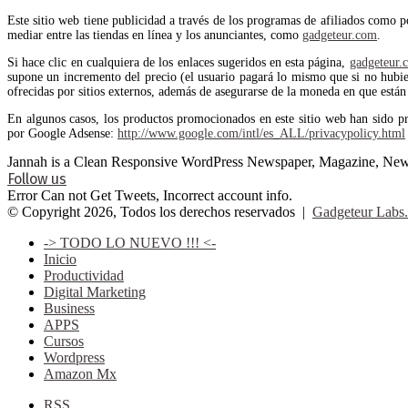
Este sitio web tiene publicidad a través de los programas de afiliados como 
mediar entre las tiendas en línea y los anunciantes, como
gadgeteur.com
.
Si hace clic en cualquiera de los enlaces sugeridos en esta página,
gadgeteur.
supone un incremento del precio (el usuario pagará lo mismo que si no hubiera
ofrecidas por sitios externos, además de asegurarse de la moneda en que están 
En algunos casos, los productos promocionados en este sitio web han sido p
por Google Adsense:
http://www.google.com/intl/es_ALL/privacypolicy.html
Jannah is a Clean Responsive WordPress Newspaper, Magazine, News 
Follow us
Error Can not Get Tweets, Incorrect account info.
© Copyright 2026, Todos los derechos reservados |
Gadgeteur Labs.
-> TODO LO NUEVO !!! <-
Inicio
Productividad
Digital Marketing
Business
APPS
Cursos
Wordpress
Amazon Mx
RSS