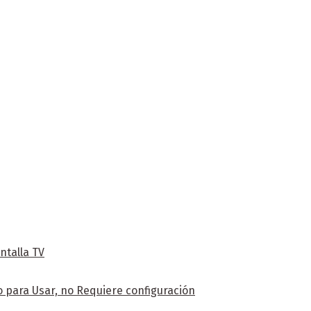
ntalla TV
 para Usar, no Requiere configuración