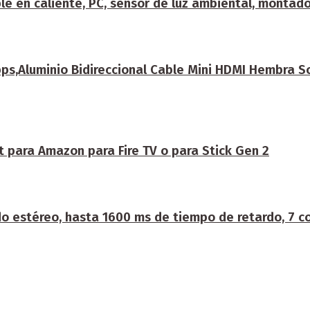
e en caliente, PC, sensor de luz ambiental, montado
,Aluminio Bidireccional Cable Mini HDMI Hembra Sop
t para Amazon para Fire TV o para Stick Gen 2
 estéreo, hasta 1600 ms de tiempo de retardo, 7 c