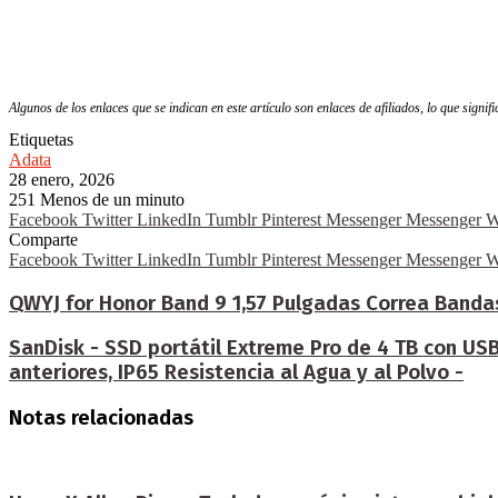
Algunos de los enlaces que se indican en este artículo son enlaces de afiliados, lo que signi
Etiquetas
Adata
28 enero, 2026
251
Menos de un minuto
Facebook
Twitter
LinkedIn
Tumblr
Pinterest
Messenger
Messenger
W
Comparte
Facebook
Twitter
LinkedIn
Tumblr
Pinterest
Messenger
Messenger
W
QWYJ for Honor Band 9 1,57 Pulgadas Correa Bandas
SanDisk - SSD portátil Extreme Pro de 4 TB con US
anteriores, IP65 Resistencia al Agua y al Polvo -
Notas relacionadas