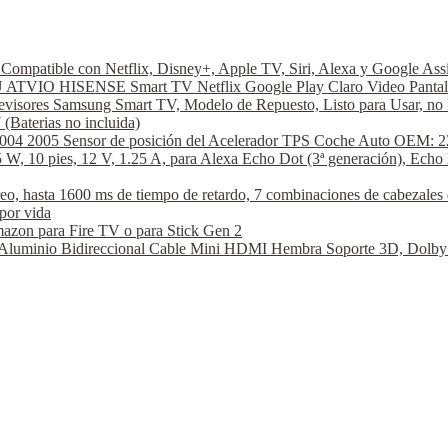
ompatible con Netflix, Disney+, Apple TV, Siri, Alexa y Google A
VIO HISENSE Smart TV Netflix Google Play Claro Video Pantal
visores Samsung Smart TV, Modelo de Repuesto, Listo para Usar, no 
aterias no incluida)
2004 2005 Sensor de posición del Acelerador TPS Coche Auto OEM: 2
W, 10 pies, 12 V, 1.25 A, para Alexa Echo Dot (3ª generación), Echo 
hasta 1600 ms de tiempo de retardo, 7 combinaciones de cabezales de
por vida
azon para Fire TV o para Stick Gen 2
nio Bidireccional Cable Mini HDMI Hembra Soporte 3D, Dolby Vi