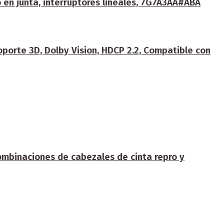
 en junta, interruptores lineales, 7G7A3AA#ABA
orte 3D, Dolby Vision, HDCP 2.2, Compatible con
ombinaciones de cabezales de cinta repro y