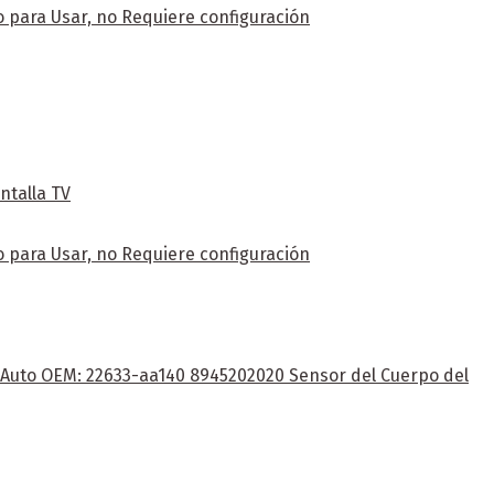
 para Usar, no Requiere configuración
ntalla TV
 para Usar, no Requiere configuración
e Auto OEM: 22633-aa140 8945202020 Sensor del Cuerpo del