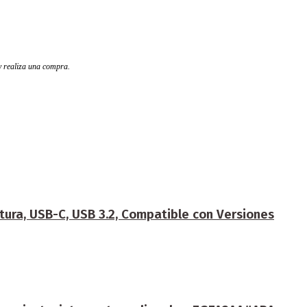
 y realiza una compra.
tura, USB-C, USB 3.2, Compatible con Versiones