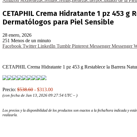
Amazon Mx
Belleza
Cremas
Cremas,Belleza
Cuerpo
Cuidado de la Piel
CETAPHIL Crema Hidratante 1 pz 453 g R
Dermatólogos para Piel Sensible
28 enero, 2026
251
Menos de un minuto
Facebook
Twitter
LinkedIn
Tumblr
Pinterest
Messenger
Messenger
W
CETAPHIL Crema Hidratante 1 pz 453 g Restablece la Barrera Natur
Precio:
$538.60
- $313.00
(con fecha de Jan 13, 2026 09:27:54 UTC –
)
Los precios y la disponibilidad de los productos son exactos a la fecha/hora indicada y es
realizarla.