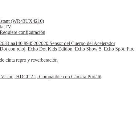
ssistant (WR43UX4210)
la TV
Requiere configuración
2633-aa140 8945202020 Sensor del Cuerpo del Acelerador
Dot con reloj, Echo Dot Kids Edition, Echo Show 5, Echo Spot, Fire
 cinta repro y reverberación
sion, HDCP 2.2, Compatible con Cámara Portátil