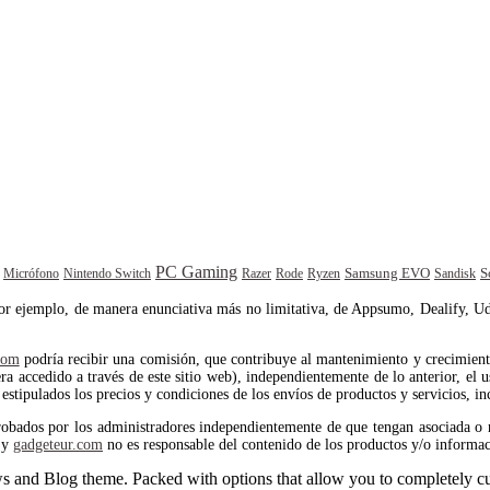
PC Gaming
Samsung EVO
S
Rode
Sandisk
Micrófono
Nintendo Switch
Razer
Ryzen
por ejemplo, de manera enunciativa más no limitativa, de Appsumo, Dealify, Ud
com
podría recibir una comisión, que contribuye al mantenimiento y crecimiento 
 accedido a través de este sitio web), independientemente de lo anterior, el us
estipulados los precios y condiciones de los envíos de productos y servicios, in
robados por los administradores independientemente de que tengan asociada o 
y
gadgeteur.com
no es responsable del contenido de los productos y/o informac
and Blog theme. Packed with options that allow you to completely cu