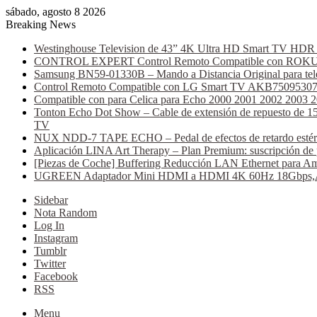
sábado, agosto 8 2026
Breaking News
Westinghouse Television de 43” 4K Ultra HD Smart TV HDR C
CONTROL EXPERT Control Remoto Compatible con ROKU AT
Samsung BN59-01330B – Mando a Distancia Original para tele
Control Remoto Compatible con LG Smart TV AKB75095307 (B
Compatible con para Celica para Echo 2000 2001 2002 2003 
Tonton Echo Dot Show – Cable de extensión de repuesto de 15 
TV
NUX NDD-7 TAPE ECHO – Pedal de efectos de retardo estéreo, 
Aplicación LINA Art Therapy – Plan Premium: suscripción de 
[Piezas de Coche] Buffering Reducción LAN Ethernet para Am
UGREEN Adaptador Mini HDMI a HDMI 4K 60Hz 18Gbps,Alumi
Sidebar
Nota Random
Log In
Instagram
Tumblr
Twitter
Facebook
RSS
Menu