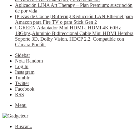
Aplicación LINA Art Therapy – Plan Premium: suscripción
de por vida
[Piezas de Coche] Buffering Reducción LAN Ethernet para
Amazon para Fire TV o para Stick Gen 2
UGREEN Adaptador Mini HDMI a HDMI 4K 60Hz
18Gbps,Aluminio Bidireccional Cable Mini HDMI Hembra
Soporte 3D, Dolby Vision, HDCP 2.2, Compatible con
Cámara Portátil
Sidebar
Nota Random
Log In
Instagram
Tumblr
Twitter
Facebook
RSS
Menu
Buscar...