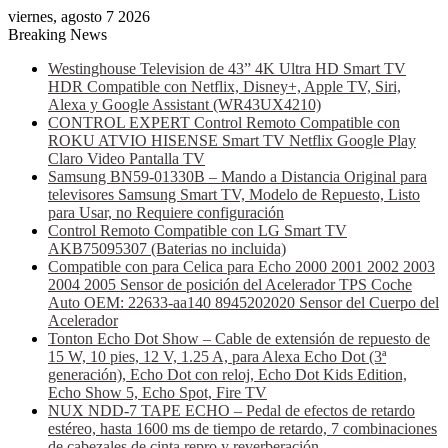
viernes, agosto 7 2026
Breaking News
Westinghouse Television de 43” 4K Ultra HD Smart TV
HDR Compatible con Netflix, Disney+, Apple TV, Siri,
Alexa y Google Assistant (WR43UX4210)
CONTROL EXPERT Control Remoto Compatible con
ROKU ATVIO HISENSE Smart TV Netflix Google Play
Claro Video Pantalla TV
Samsung BN59-01330B – Mando a Distancia Original para
televisores Samsung Smart TV, Modelo de Repuesto, Listo
para Usar, no Requiere configuración
Control Remoto Compatible con LG Smart TV
AKB75095307 (Baterias no incluida)
Compatible con para Celica para Echo 2000 2001 2002 2003
2004 2005 Sensor de posición del Acelerador TPS Coche
Auto OEM: 22633-aa140 8945202020 Sensor del Cuerpo del
Acelerador
Tonton Echo Dot Show – Cable de extensión de repuesto de
15 W, 10 pies, 12 V, 1.25 A, para Alexa Echo Dot (3ª
generación), Echo Dot con reloj, Echo Dot Kids Edition,
Echo Show 5, Echo Spot, Fire TV
NUX NDD-7 TAPE ECHO – Pedal de efectos de retardo
estéreo, hasta 1600 ms de tiempo de retardo, 7 combinaciones
de cabezales de cinta repro y reverberación