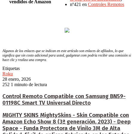
vendidos de Amazon
nº421 en
Controles Remotos
Algunos de los enlaces que se indican en este artículo son enlaces de afiliados, lo que
significa que sin costo adicional para usted, gadgeteur.com podría recibir una comisión si
hace clic y realiza una compra.
Etiquetas
Roku
28 enero, 2026
252
1 minuto de lectura
Control Remoto Compatible con Samsung BN59-
01198C Smart TV Universal Directo
MIGHTY SKINS MightySkins - Skin Compatible con
Amazon Echo Show 8 (3ª generación, 2023) - Deep
Space - Funda Protectora de Vinilo 3M de Alta