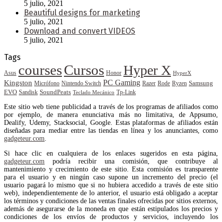
5 julio, 2021
Beautiful designs for marketing
5 julio, 2021
Download and convert VIDEOS
5 julio, 2021
Tags
courses
Cursos
Hyper X
Asus
Honor
HyperX
PC Gaming
Kingston
Samsung
Rode
Micrófono
Nintendo Switch
Razer
Ryzen
EVO
SoundPeats
Sandisk
Tp-Link
Teclado Mecánico
Este sitio web tiene publicidad a través de los programas de afiliados como
por ejemplo, de manera enunciativa más no limitativa, de Appsumo,
Dealify, Udemy, Stacksocial, Google. Estas plataformas de afiliados están
diseñadas para mediar entre las tiendas en línea y los anunciantes, como
gadgeteur.com
.
Si hace clic en cualquiera de los enlaces sugeridos en esta página,
gadgeteur.com
podría recibir una comisión, que contribuye al
mantenimiento y crecimiento de este sitio. Esta comisión es transparente
para el usuario y en ningún caso supone un incremento del precio (el
usuario pagará lo mismo que si no hubiera accedido a través de este sitio
web), independientemente de lo anterior, el usuario está obligado a aceptar
los términos y condiciones de las ventas finales ofrecidas por sitios externos,
además de asegurarse de la moneda en que están estipulados los precios y
condiciones de los envíos de productos y servicios, incluyendo los