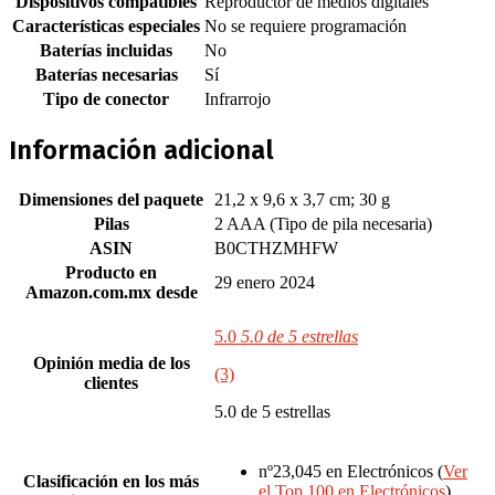
Dispositivos compatibles
‎Reproductor de medios digitales
Características especiales
‎No se requiere programación
Baterías incluidas
‎No
Baterías necesarias
‎Sí
Tipo de conector
‎Infrarrojo
Información adicional
Dimensiones del paquete
21,2 x 9,6 x 3,7 cm; 30 g
Pilas
2 AAA (Tipo de pila necesaria)
ASIN
B0CTHZMHFW
Producto en
29 enero 2024
Amazon.com.mx desde
5.0
5.0 de 5 estrellas
Opinión media de los
(3)
clientes
5.0 de 5 estrellas
nº23,045 en Electrónicos (
Ver
Clasificación en los más
el Top 100 en Electrónicos
)