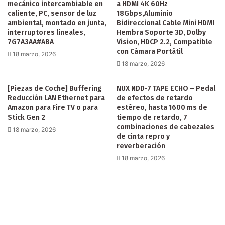
mecánico intercambiable en
a HDMI 4K 60Hz
caliente, PC, sensor de luz
18Gbps,Aluminio
ambiental, montado en junta,
Bidireccional Cable Mini HDMI
interruptores lineales,
Hembra Soporte 3D, Dolby
7G7A3AA#ABA
Vision, HDCP 2.2, Compatible
con Cámara Portátil
18 marzo, 2026
18 marzo, 2026
[Piezas de Coche] Buffering
NUX NDD-7 TAPE ECHO – Pedal
Reducción LAN Ethernet para
de efectos de retardo
Amazon para Fire TV o para
estéreo, hasta 1600 ms de
Stick Gen 2
tiempo de retardo, 7
combinaciones de cabezales
18 marzo, 2026
de cinta repro y
reverberación
18 marzo, 2026