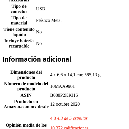
Tipo de
‎USB
conector
Tipo de
‎Plástico Metal
material
Tiene contenido
‎No
líquido
Incluye batería
‎No
recargable
Información adicional
Dimensiones del
4 x 6,6 x 14,1 cm; 585,13 g
producto
Número de modelo del
10MAA9901
producto
ASIN
B088P2KKHS
Producto en
12 octubre 2020
Amazon.com.mx desde
4.8
4.8 de 5 estrellas
Opinión media de los
10,372 calificaciones