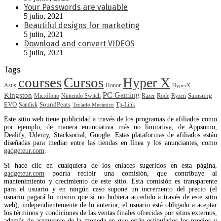
Your Passwords are valuable
5 julio, 2021
Beautiful designs for marketing
5 julio, 2021
Download and convert VIDEOS
5 julio, 2021
Tags
courses
Cursos
Hyper X
Asus
Honor
HyperX
PC Gaming
Kingston
Samsung
Rode
Micrófono
Nintendo Switch
Razer
Ryzen
EVO
SoundPeats
Sandisk
Tp-Link
Teclado Mecánico
Este sitio web tiene publicidad a través de los programas de afiliados como
por ejemplo, de manera enunciativa más no limitativa, de Appsumo,
Dealify, Udemy, Stacksocial, Google. Estas plataformas de afiliados están
diseñadas para mediar entre las tiendas en línea y los anunciantes, como
gadgeteur.com
.
Si hace clic en cualquiera de los enlaces sugeridos en esta página,
gadgeteur.com
podría recibir una comisión, que contribuye al
mantenimiento y crecimiento de este sitio. Esta comisión es transparente
para el usuario y en ningún caso supone un incremento del precio (el
usuario pagará lo mismo que si no hubiera accedido a través de este sitio
web), independientemente de lo anterior, el usuario está obligado a aceptar
los términos y condiciones de las ventas finales ofrecidas por sitios externos,
además de asegurarse de la moneda en que están estipulados los precios y