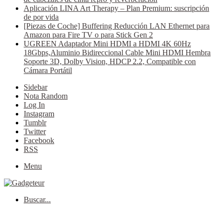
Aplicación LINA Art Therapy – Plan Premium: suscripción
de por vida
[Piezas de Coche] Buffering Reducción LAN Ethernet para
Amazon para Fire TV o para Stick Gen 2
UGREEN Adaptador Mini HDMI a HDMI 4K 60Hz
18Gbps,Aluminio Bidireccional Cable Mini HDMI Hembra
Soporte 3D, Dolby Vision, HDCP 2.2, Compatible con
Cámara Portátil
Sidebar
Nota Random
Log In
Instagram
Tumblr
Twitter
Facebook
RSS
Menu
Buscar...