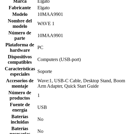
Marca
‎Elgato
Fabricante
‎Elgato
Modelo
‎10MAA9901
Nombre del
‎WAVE 1
modelo
Número de
‎10MAA9901
parte
Plataforma de
‎PC
hardware
Dispositivos
‎Computers (USB-port)
compatibles
Características
‎Soporte
especiales
Accesorios de
‎Wave:1, USB-C Cable, Desktop Stand, Boom
montaje
Arm Adapter, Quick Start Guide
Número de
‎1
productos
Fuente de
‎USB
energía
Baterías
‎No
incluidas
Baterías
‎No
necesarias