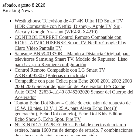
sábado, agosto 8 2026
Breaking News
Westinghouse Television de 43” 4K Ultra HD Smart TV
HDR Compatible con Netflix, Disney+, Apple TV, Siri,
Alexa y Google Assistant (WR43UX4210)
CONTROL EXPERT Control Remoto Compatible con
ROKU ATVIO HISENSE Smart TV Netflix Google Play
Claro Video Pantalla TV
Samsung BN59-01330B – Mando a Distancia Original para
televisores Samsung Smart TV, Modelo de Repuesto, Listo
para Usar, no Requiere configuración
Control Remoto Compatible con LG Smart TV
AKB75095307 (Baterias no incluida)
Compatible con para Celica para Echo 2000 2001 2002 2003
2004 2005 Sensor de posición del Acelerador TPS Coche
Auto OEM: 22633-aa140 8945202020 Sensor del Cuerpo del
Acelerador
Tonton Echo Dot Show – Cable de extensión de repuesto de
15 W, 10 pies, 12 V, 1.25 A, para Alexa Echo Dot (3ª
generación), Echo Dot con reloj, Echo Dot Kids Edition,
Echo Show 5, Echo Spot, Fire TV
NUX NDD-7 TAPE ECHO – Pedal de efectos de retardo
estéreo, hasta 1600 ms de tiempo de retardo, 7 combinaciones
de cabezales de cinta repro y reverberación