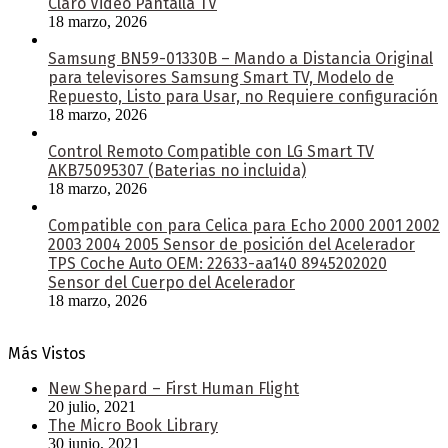
Claro Video Pantalla TV
18 marzo, 2026
Samsung BN59-01330B – Mando a Distancia Original
para televisores Samsung Smart TV, Modelo de
Repuesto, Listo para Usar, no Requiere configuración
18 marzo, 2026
Control Remoto Compatible con LG Smart TV
AKB75095307 (Baterias no incluida)
18 marzo, 2026
Compatible con para Celica para Echo 2000 2001 2002
2003 2004 2005 Sensor de posición del Acelerador
TPS Coche Auto OEM: 22633-aa140 8945202020
Sensor del Cuerpo del Acelerador
18 marzo, 2026
Más Vistos
New Shepard – First Human Flight
20 julio, 2021
The Micro Book Library
30 junio, 2021