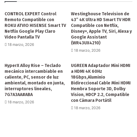
CONTROL EXPERT Control
Westinghouse Television de
Remoto Compatible con
43” 4K Ultra HD Smart TV HDR
ROKU ATVIO HISENSE Smart TV
Compatible con Netflix,
Netflix Google Play Claro
Disney+, Apple TV, Siri, Alexa y
Video Pantalla TV
Google Assistant
(WR43UX4210)
18 marzo, 2026
18 marzo, 2026
HyperX Alloy Rise – Teclado
UGREEN Adaptador Mini HDMI
mecánico intercambiable en
a HDMI 4K 60Hz
caliente, PC, sensor de luz
18Gbps,Aluminio
ambiental, montado en junta,
Bidireccional Cable Mini HDMI
interruptores lineales,
Hembra Soporte 3D, Dolby
7G7A3AA#ABA
Vision, HDCP 2.2, Compatible
con Cámara Portátil
18 marzo, 2026
18 marzo, 2026