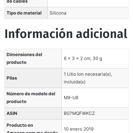
de cables
Tipo de material
‎Silicona
Información adicional
Dimensiones del
6 x 3 x 2 cm; 30 g
producto
1 Litio Ion necesaria(s),
Pilas
incluida(s)
Número de modelo del
MX-U8
producto
ASIN
B07MQFWKCZ
Producto en
10 enero 2019
Amazon.com.mx desde