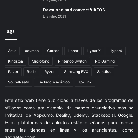
Download and convert VIDEOS
5 julio, 2021
Tags
Asus
courses
Cursos
Honor
Hyper X
HyperX
Kingston
Micrófono
Nintendo Switch
PC Gaming
Razer
Rode
Ryzen
Samsung EVO
Sandisk
SoundPeats
Teclado Mecánico
Tp-Link
Este sitio web tiene publicidad a través de los programas de
afiliados como por ejemplo, de manera enunciativa más no
limitativa, de Appsumo, Dealify, Udemy, Stacksocial, Google.
Estas plataformas de afiliados están diseñadas para mediar
entre las tiendas en línea y los anunciantes, como
gadgeteur.com
.