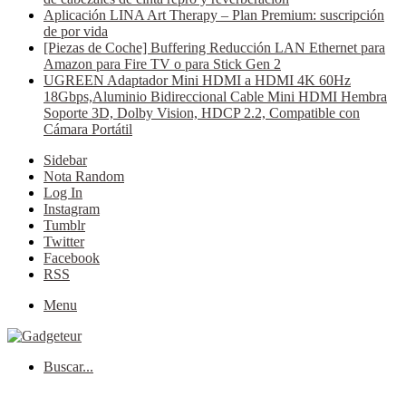
Aplicación LINA Art Therapy – Plan Premium: suscripción
de por vida
[Piezas de Coche] Buffering Reducción LAN Ethernet para
Amazon para Fire TV o para Stick Gen 2
UGREEN Adaptador Mini HDMI a HDMI 4K 60Hz
18Gbps,Aluminio Bidireccional Cable Mini HDMI Hembra
Soporte 3D, Dolby Vision, HDCP 2.2, Compatible con
Cámara Portátil
Sidebar
Nota Random
Log In
Instagram
Tumblr
Twitter
Facebook
RSS
Menu
Buscar...