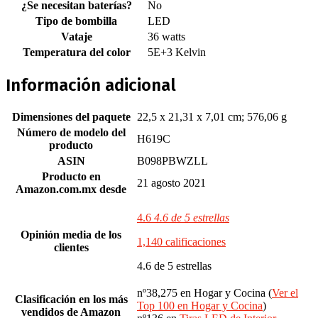
¿Se necesitan baterías?
‎No
Tipo de bombilla
‎LED
Vataje
‎36 watts
Temperatura del color
‎5E+3 Kelvin
Información adicional
Dimensiones del paquete
22,5 x 21,31 x 7,01 cm; 576,06 g
Número de modelo del
H619C
producto
ASIN
B098PBWZLL
Producto en
21 agosto 2021
Amazon.com.mx desde
4.6
4.6 de 5 estrellas
Opinión media de los
1,140 calificaciones
clientes
4.6 de 5 estrellas
nº38,275 en Hogar y Cocina (
Ver el
Clasificación en los más
Top 100 en Hogar y Cocina
)
vendidos de Amazon