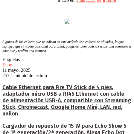
nº136 en
Tiras LED de Interior
Algunos de los enlaces que se indican en este artículo son enlaces de afiliados, lo que
significa que sin costo adicional para usted, gadgeteur.com podría recibir una comisión si
hace clic y realiza una compra.
Etiquetas
Echo
11 mayo, 2025
257
1 minuto de lectura
Cable Ethernet para Fire TV Stick de 4 pies,
adaptador micro USB a RJ45 Ethernet con cable
de alimentación USB-A, compatible con Streaming
Stick, Chromecast, Google Home Mini, LAN, red,
nailon
Cargador de repuesto de 15 W para Echo Show 5
de 1ª generación/2ª generación, Alexa Echo Dot