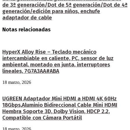
de 3ª generación/Dot de 5ª generación/Dot de 4ª
generación/edición para niños, enchufe
adaptador de cable
Notas relacionadas
HyperX Alloy Rise – Teclado mecánico
intercambiable en caliente, PC, sensor de luz
ambiental, montado en junta, interruptores
lineales, 7G7A3AA#ABA
18 marzo, 2026
UGREEN Adaptador Mini HDMI a HDMI 4K 60Hz
18Gbps,Aluminio Bidireccional Cable Mini HDMI
Hembra Soporte 3D, Dolby Vision, HDCP 2.2,
Compatible con Cámara Portátil
18 marzo, 2026