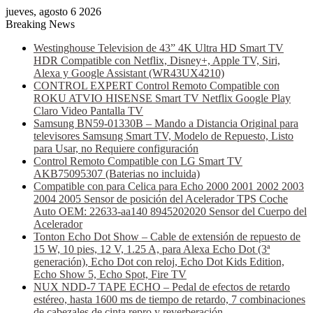
jueves, agosto 6 2026
Breaking News
Westinghouse Television de 43” 4K Ultra HD Smart TV
HDR Compatible con Netflix, Disney+, Apple TV, Siri,
Alexa y Google Assistant (WR43UX4210)
CONTROL EXPERT Control Remoto Compatible con
ROKU ATVIO HISENSE Smart TV Netflix Google Play
Claro Video Pantalla TV
Samsung BN59-01330B – Mando a Distancia Original para
televisores Samsung Smart TV, Modelo de Repuesto, Listo
para Usar, no Requiere configuración
Control Remoto Compatible con LG Smart TV
AKB75095307 (Baterias no incluida)
Compatible con para Celica para Echo 2000 2001 2002 2003
2004 2005 Sensor de posición del Acelerador TPS Coche
Auto OEM: 22633-aa140 8945202020 Sensor del Cuerpo del
Acelerador
Tonton Echo Dot Show – Cable de extensión de repuesto de
15 W, 10 pies, 12 V, 1.25 A, para Alexa Echo Dot (3ª
generación), Echo Dot con reloj, Echo Dot Kids Edition,
Echo Show 5, Echo Spot, Fire TV
NUX NDD-7 TAPE ECHO – Pedal de efectos de retardo
estéreo, hasta 1600 ms de tiempo de retardo, 7 combinaciones
de cabezales de cinta repro y reverberación