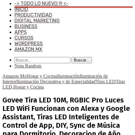
-> TODO LO NUEVO !!! <-
INICIO
PRODUCTIVIDAD
DIGITAL MARKETING
BUSINESS
APPS
CURSOS
WORDPRESS
AMAZON MX
Buscar...
Nota Random
Amazon Mx
Hogar y Cocina
Iluminación
Iluminación de
Interior
Iluminación Decorativa y de Especialidad
Tiras LED
Tiras
LED,Hogar y Cocina
Govee Tira LED 10M, RGBIC Pro Luces
LED WiFi Funcionan con Alexa y Google
Assistant, Tiras LED Inteligentes de
Control de App, DIY, Sync de Música
para Dormitorio, Decoracion de Año