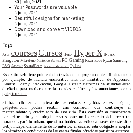
30 junio, 2021
Your Passwords are valuable
5 julio, 2021
Beautiful designs for marketing
5 julio, 2021
Download and convert VIDEOS
5 julio, 2021
Tags
courses
Cursos
Hyper X
Asus
Honor
HyperX
PC Gaming
Kingston
Samsung
Rode
Micrófono
Nintendo Switch
Razer
Ryzen
EVO
SoundPeats
Sandisk
Tp-Link
Teclado Mecánico
Este sitio web tiene publicidad a través de los programas de afiliados como
por ejemplo, de manera enunciativa más no limitativa, de Appsumo,
Dealify, Udemy, Stacksocial, Google. Estas plataformas de afiliados están
diseñadas para mediar entre las tiendas en línea y los anunciantes, como
gadgeteur.com
.
Si hace clic en cualquiera de los enlaces sugeridos en esta página,
gadgeteur.com
podría recibir una comisión, que contribuye al
mantenimiento y crecimiento de este sitio. Esta comisión es transparente
para el usuario y en ningún caso supone un incremento del precio (el
usuario pagará lo mismo que si no hubiera accedido a través de este sitio
web), independientemente de lo anterior, el usuario está obligado a aceptar
los términos y condiciones de las ventas finales ofrecidas por sitios externos,