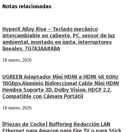
Notas relacionadas
HyperX Alloy Rise – Teclado mecánico
intercambiable en caliente, PC, sensor de luz
ambiental, montado en junta, interruptores
lineales, 7G7A3AA#ABA
18 marzo, 2026
UGREEN Adaptador Mini HDMI a HDMI 4K 60Hz
18Gbps,Aluminio Bidireccional Cable Mini HDMI
Hembra Soporte 3D, Dolby Vision, HDCP 2.2,
Compatible con Cámara Portátil
18 marzo, 2026
[Piezas de Coche] Buffering Reducción LAN
Ethernet para Amazon para Fire TV o para Stick