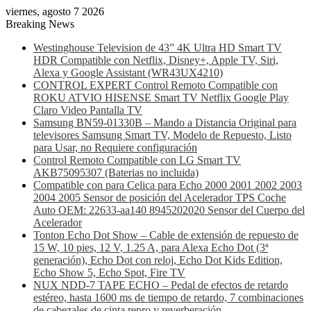
viernes, agosto 7 2026
Breaking News
Westinghouse Television de 43” 4K Ultra HD Smart TV
HDR Compatible con Netflix, Disney+, Apple TV, Siri,
Alexa y Google Assistant (WR43UX4210)
CONTROL EXPERT Control Remoto Compatible con
ROKU ATVIO HISENSE Smart TV Netflix Google Play
Claro Video Pantalla TV
Samsung BN59-01330B – Mando a Distancia Original para
televisores Samsung Smart TV, Modelo de Repuesto, Listo
para Usar, no Requiere configuración
Control Remoto Compatible con LG Smart TV
AKB75095307 (Baterias no incluida)
Compatible con para Celica para Echo 2000 2001 2002 2003
2004 2005 Sensor de posición del Acelerador TPS Coche
Auto OEM: 22633-aa140 8945202020 Sensor del Cuerpo del
Acelerador
Tonton Echo Dot Show – Cable de extensión de repuesto de
15 W, 10 pies, 12 V, 1.25 A, para Alexa Echo Dot (3ª
generación), Echo Dot con reloj, Echo Dot Kids Edition,
Echo Show 5, Echo Spot, Fire TV
NUX NDD-7 TAPE ECHO – Pedal de efectos de retardo
estéreo, hasta 1600 ms de tiempo de retardo, 7 combinaciones
de cabezales de cinta repro y reverberación