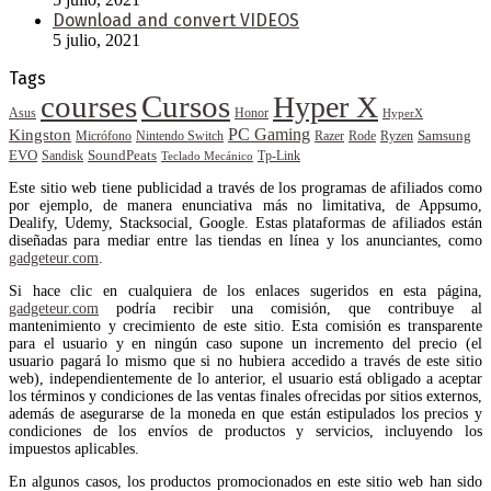
Download and convert VIDEOS
5 julio, 2021
Tags
courses
Cursos
Hyper X
Asus
Honor
HyperX
PC Gaming
Kingston
Samsung
Rode
Micrófono
Nintendo Switch
Razer
Ryzen
EVO
SoundPeats
Sandisk
Tp-Link
Teclado Mecánico
Este sitio web tiene publicidad a través de los programas de afiliados como
por ejemplo, de manera enunciativa más no limitativa, de Appsumo,
Dealify, Udemy, Stacksocial, Google. Estas plataformas de afiliados están
diseñadas para mediar entre las tiendas en línea y los anunciantes, como
gadgeteur.com
.
Si hace clic en cualquiera de los enlaces sugeridos en esta página,
gadgeteur.com
podría recibir una comisión, que contribuye al
mantenimiento y crecimiento de este sitio. Esta comisión es transparente
para el usuario y en ningún caso supone un incremento del precio (el
usuario pagará lo mismo que si no hubiera accedido a través de este sitio
web), independientemente de lo anterior, el usuario está obligado a aceptar
los términos y condiciones de las ventas finales ofrecidas por sitios externos,
además de asegurarse de la moneda en que están estipulados los precios y
condiciones de los envíos de productos y servicios, incluyendo los
impuestos aplicables.
En algunos casos, los productos promocionados en este sitio web han sido