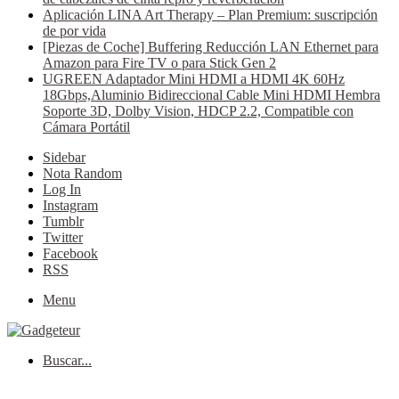
Aplicación LINA Art Therapy – Plan Premium: suscripción
de por vida
[Piezas de Coche] Buffering Reducción LAN Ethernet para
Amazon para Fire TV o para Stick Gen 2
UGREEN Adaptador Mini HDMI a HDMI 4K 60Hz
18Gbps,Aluminio Bidireccional Cable Mini HDMI Hembra
Soporte 3D, Dolby Vision, HDCP 2.2, Compatible con
Cámara Portátil
Sidebar
Nota Random
Log In
Instagram
Tumblr
Twitter
Facebook
RSS
Menu
Buscar...