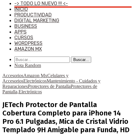
-> TODO LO NUEVO !!! <-
INICIO
PRODUCTIVIDAD
DIGITAL MARKETING
BUSINESS
APPS
CURSOS
WORDPRESS
AMAZON MX
Buscar...
Nota Random
Accesorios
Amazon Mx
Celulares y
Accesorios
Electrónicos
Mantenimiento - Cuidados y
Reparaciones
Protectores de Pantalla
Protectores de
Pantalla,Electrónicos
JETech Protector de Pantalla
Cobertura Completo para iPhone 14
Pro 6.1 Pulgadas, Mica de Cristal Vidrio
Templado 9H Amigable para Funda, HD