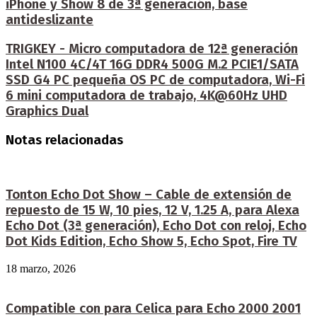
iPhone y Show 8 de 3ª generación, base
antideslizante
TRIGKEY - Micro computadora de 12ª generación
Intel N100 4C/4T 16G DDR4 500G M.2 PCIE1/SATA
SSD G4 PC pequeña OS PC de computadora, Wi-Fi
6 mini computadora de trabajo, 4K@60Hz UHD
Graphics Dual
Notas relacionadas
Tonton Echo Dot Show – Cable de extensión de
repuesto de 15 W, 10 pies, 12 V, 1.25 A, para Alexa
Echo Dot (3ª generación), Echo Dot con reloj, Echo
Dot Kids Edition, Echo Show 5, Echo Spot, Fire TV
18 marzo, 2026
Compatible con para Celica para Echo 2000 2001