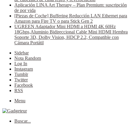
Aplicación LINA Art Therapy – Plan Premium: suscripción
de por vida
[Piezas de Coche] Buffering Reducción LAN Ethernet para
Amazon para Fire TV o para Stick Gen 2
UGREEN Adaptador Mini HDMI a HDMI 4K 60Hz
18Gbps,Aluminio Bidireccional Cable Mini HDMI Hembra
Soporte 3D, Dolby Vision, HDCP 2.2, Compatible con
Cámara Portátil
Sidebar
Nota Random
Log In
Instagram
Tumblr
Twitter
Facebook
RSS
Menu
Buscar...