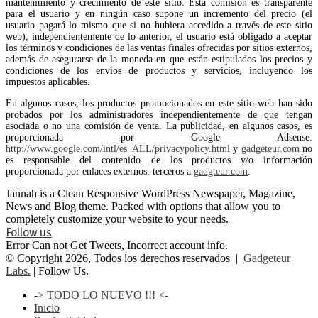
mantenimiento y crecimiento de este sitio. Esta comisión es transparente
para el usuario y en ningún caso supone un incremento del precio (el
usuario pagará lo mismo que si no hubiera accedido a través de este sitio
web), independientemente de lo anterior, el usuario está obligado a aceptar
los términos y condiciones de las ventas finales ofrecidas por sitios externos,
además de asegurarse de la moneda en que están estipulados los precios y
condiciones de los envíos de productos y servicios, incluyendo los
impuestos aplicables.
En algunos casos, los productos promocionados en este sitio web han sido
probados por los administradores independientemente de que tengan
asociada o no una comisión de venta. La publicidad, en algunos casos, es
proporcionada por Google Adsense:
http://www.google.com/intl/es_ALL/privacypolicy.html
y
gadgeteur.com
no
es responsable del contenido de los productos y/o información
proporcionada por enlaces externos. terceros a
gadgteur.com
.
Jannah is a Clean Responsive WordPress Newspaper, Magazine,
News and Blog theme. Packed with options that allow you to
completely customize your website to your needs.
Follow us
Error Can not Get Tweets, Incorrect account info.
© Copyright 2026, Todos los derechos reservados |
Gadgeteur
Labs.
| Follow Us.
-> TODO LO NUEVO !!! <-
Inicio