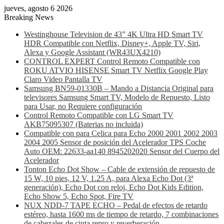
jueves, agosto 6 2026
Breaking News
Westinghouse Television de 43” 4K Ultra HD Smart TV
HDR Compatible con Netflix, Disney+, Apple TV, Siri,
Alexa y Google Assistant (WR43UX4210)
CONTROL EXPERT Control Remoto Compatible con
ROKU ATVIO HISENSE Smart TV Netflix Google Play
Claro Video Pantalla TV
Samsung BN59-01330B – Mando a Distancia Original para
televisores Samsung Smart TV, Modelo de Repuesto, Listo
para Usar, no Requiere configuración
Control Remoto Compatible con LG Smart TV
AKB75095307 (Baterias no incluida)
Compatible con para Celica para Echo 2000 2001 2002 2003
2004 2005 Sensor de posición del Acelerador TPS Coche
Auto OEM: 22633-aa140 8945202020 Sensor del Cuerpo del
Acelerador
Tonton Echo Dot Show – Cable de extensión de repuesto de
15 W, 10 pies, 12 V, 1.25 A, para Alexa Echo Dot (3ª
generación), Echo Dot con reloj, Echo Dot Kids Edition,
Echo Show 5, Echo Spot, Fire TV
NUX NDD-7 TAPE ECHO – Pedal de efectos de retardo
estéreo, hasta 1600 ms de tiempo de retardo, 7 combinaciones
de cabezales de cinta repro y reverberación