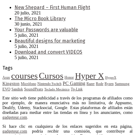
New Shepard – First Human Flight
20 julio, 2021
The Micro Book Library
30 junio, 2021
Your Passwords are valuable
5 julio, 2021
Beautiful designs for marketing
5 julio, 2021
Download and convert VIDEOS
5 julio, 2021
Tags
courses
Cursos
Hyper X
Asus
Honor
HyperX
PC Gaming
Kingston
Samsung
Rode
Micrófono
Nintendo Switch
Razer
Ryzen
EVO
SoundPeats
Sandisk
Tp-Link
Teclado Mecánico
Este sitio web tiene publicidad a través de los programas de afiliados como
por ejemplo, de manera enunciativa más no limitativa, de Appsumo,
Dealify, Udemy, Stacksocial, Google. Estas plataformas de afiliados están
diseñadas para mediar entre las tiendas en línea y los anunciantes, como
gadgeteur.com
.
Si hace clic en cualquiera de los enlaces sugeridos en esta página,
gadgeteur.com
podría recibir una comisión, que contribuye al