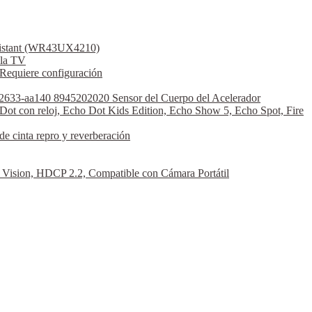
ssistant (WR43UX4210)
la TV
Requiere configuración
2633-aa140 8945202020 Sensor del Cuerpo del Acelerador
Dot con reloj, Echo Dot Kids Edition, Echo Show 5, Echo Spot, Fire
 cinta repro y reverberación
sion, HDCP 2.2, Compatible con Cámara Portátil