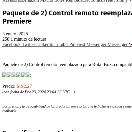
Accesorios
Amazon Mx
Controles Remotos
Electrónicos
Televisión y 
Paquete de 2) Control remoto reemplaza
Premiere
3 enero, 2025
258
1 minuto de lectura
Facebook
Twitter
LinkedIn
Tumblr
Pinterest
Messenger
Messenger
W
Paquete de 2) Control remoto reemplazado para Roku Box, compati
Precio:
$192.27
(con fecha de Dec 23, 2024 23:04:26 UTC –
)
Los precios y la disponibilidad de los productos son exactos a la fecha/hora indicada y es
realizarla.