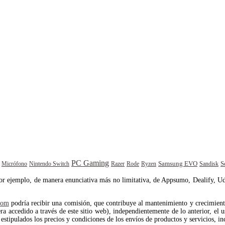
PC Gaming
Samsung EVO
S
Rode
Sandisk
Micrófono
Nintendo Switch
Razer
Ryzen
por ejemplo, de manera enunciativa más no limitativa, de Appsumo, Dealify, Ud
com
podría recibir una comisión, que contribuye al mantenimiento y crecimiento 
 accedido a través de este sitio web), independientemente de lo anterior, el us
estipulados los precios y condiciones de los envíos de productos y servicios, in