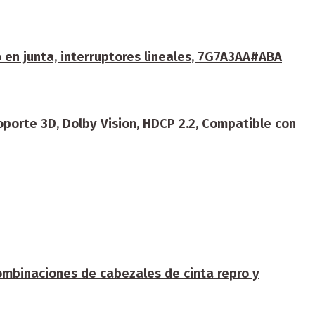
 en junta, interruptores lineales, 7G7A3AA#ABA
orte 3D, Dolby Vision, HDCP 2.2, Compatible con
ombinaciones de cabezales de cinta repro y