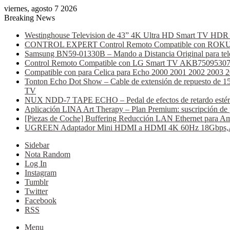
viernes, agosto 7 2026
Breaking News
Westinghouse Television de 43” 4K Ultra HD Smart TV HDR C
CONTROL EXPERT Control Remoto Compatible con ROKU AT
Samsung BN59-01330B – Mando a Distancia Original para tele
Control Remoto Compatible con LG Smart TV AKB75095307 (B
Compatible con para Celica para Echo 2000 2001 2002 2003 
Tonton Echo Dot Show – Cable de extensión de repuesto de 15 
TV
NUX NDD-7 TAPE ECHO – Pedal de efectos de retardo estéreo, 
Aplicación LINA Art Therapy – Plan Premium: suscripción de 
[Piezas de Coche] Buffering Reducción LAN Ethernet para Am
UGREEN Adaptador Mini HDMI a HDMI 4K 60Hz 18Gbps,Alumi
Sidebar
Nota Random
Log In
Instagram
Tumblr
Twitter
Facebook
RSS
Menu