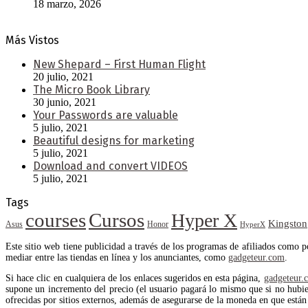
18 marzo, 2026
Más Vistos
New Shepard – First Human Flight
20 julio, 2021
The Micro Book Library
30 junio, 2021
Your Passwords are valuable
5 julio, 2021
Beautiful designs for marketing
5 julio, 2021
Download and convert VIDEOS
5 julio, 2021
Tags
courses
Cursos
Hyper X
Kingston
Asus
Honor
HyperX
Este sitio web tiene publicidad a través de los programas de afiliados como 
mediar entre las tiendas en línea y los anunciantes, como
gadgeteur.com
.
Si hace clic en cualquiera de los enlaces sugeridos en esta página,
gadgeteur.
supone un incremento del precio (el usuario pagará lo mismo que si no hubiera
ofrecidas por sitios externos, además de asegurarse de la moneda en que están 