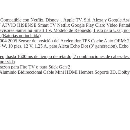
ompatible con Netflix, Disney+, Apple TV, Siri, Alexa y Google A
VIO HISENSE Smart TV Netflix Google Play Claro Video Pantal
visores Samsung Smart TV, Modelo de Repuesto, Listo para Usar, no 
aterias no incluida)
2004 2005 Sensor de posición del Acelerador TPS Coche Auto OEM: 2
W, 10 pies, 12 V, 1.25 A, para Alexa Echo Dot (3ª generación), Echo 
hasta 1600 ms de tiempo de retardo, 7 combinaciones de cabezales de
por vida
azon para Fire TV o para Stick Gen 2
nio Bidireccional Cable Mini HDMI Hembra Soporte 3D, Dolby Vi