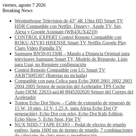
viernes, agosto 7 2026
Breaking News
Westinghouse Television de 43” 4K Ultra HD Smart TV
HDR Compatible con Netflix, Disney+, Apple TV, Siri,
Alexa y Google Assistant (WR43UX4210)
CONTROL EXPERT Control Remoto Compatible con
ROKU ATVIO HISENSE Smart TV Netflix Google Play
Claro Video Pantalla TV
Samsung BN59-01330B – Mando a Distancia Original para
televisores Samsung Smart TV, Modelo de Repuesto, Listo
para Usar, no Requiere configuración
Control Remoto Compatible con LG Smart TV
AKB75095307 (Baterias no incluida)
Compatible con para Celica para Echo 2000 2001 2002 2003
2004 2005 Sensor de posición del Acelerador TPS Coche
Auto OEM: 22633-aa140 8945202020 Sensor del Cuerpo del
Acelerador
Tonton Echo Dot Show – Cable de extensión de repuesto de
15 W, 10 pies, 12 V, 1.25 A, para Alexa Echo Dot (3ª
generación), Echo Dot con reloj, Echo Dot Kids Edition,
Echo Show 5, Echo Spot, Fire TV
NUX NDD-7 TAPE ECHO – Pedal de efectos de retardo
estéreo, hasta 1600 ms de tiempo de retardo, 7 combinaciones
de cabezales de cinta repro y reverberación