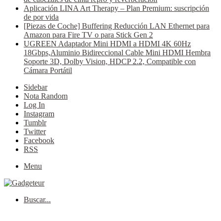
Aplicación LINA Art Therapy – Plan Premium: suscripción
de por vida
[Piezas de Coche] Buffering Reducción LAN Ethernet para
Amazon para Fire TV o para Stick Gen 2
UGREEN Adaptador Mini HDMI a HDMI 4K 60Hz
18Gbps,Aluminio Bidireccional Cable Mini HDMI Hembra
Soporte 3D, Dolby Vision, HDCP 2.2, Compatible con
Cámara Portátil
Sidebar
Nota Random
Log In
Instagram
Tumblr
Twitter
Facebook
RSS
Menu
Buscar...