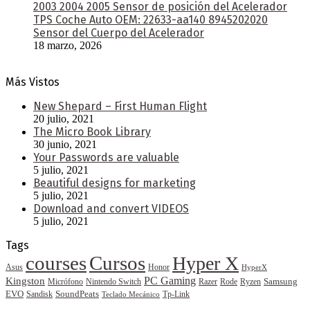
2003 2004 2005 Sensor de posición del Acelerador
TPS Coche Auto OEM: 22633-aa140 8945202020
Sensor del Cuerpo del Acelerador
18 marzo, 2026
Más Vistos
New Shepard – First Human Flight
20 julio, 2021
The Micro Book Library
30 junio, 2021
Your Passwords are valuable
5 julio, 2021
Beautiful designs for marketing
5 julio, 2021
Download and convert VIDEOS
5 julio, 2021
Tags
courses
Cursos
Hyper X
Asus
Honor
HyperX
PC Gaming
Kingston
Samsung
Rode
Micrófono
Nintendo Switch
Razer
Ryzen
EVO
SoundPeats
Sandisk
Tp-Link
Teclado Mecánico