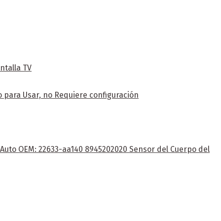
ntalla TV
 para Usar, no Requiere configuración
e Auto OEM: 22633-aa140 8945202020 Sensor del Cuerpo del