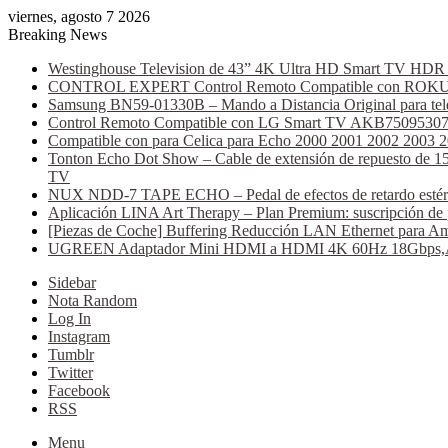
viernes, agosto 7 2026
Breaking News
Westinghouse Television de 43” 4K Ultra HD Smart TV HDR C
CONTROL EXPERT Control Remoto Compatible con ROKU AT
Samsung BN59-01330B – Mando a Distancia Original para tele
Control Remoto Compatible con LG Smart TV AKB75095307 (B
Compatible con para Celica para Echo 2000 2001 2002 2003 
Tonton Echo Dot Show – Cable de extensión de repuesto de 15 
TV
NUX NDD-7 TAPE ECHO – Pedal de efectos de retardo estéreo, 
Aplicación LINA Art Therapy – Plan Premium: suscripción de 
[Piezas de Coche] Buffering Reducción LAN Ethernet para Am
UGREEN Adaptador Mini HDMI a HDMI 4K 60Hz 18Gbps,Alumi
Sidebar
Nota Random
Log In
Instagram
Tumblr
Twitter
Facebook
RSS
Menu