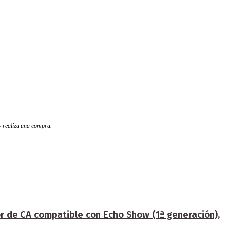
 y realiza una compra.
r de CA compatible con Echo Show (1ª generación),