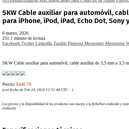
Accesorios
Amazon Mx
Cables
Cables para Conector de Audio Estére
SKW Cable auxiliar para automóvil, cabl
para iPhone, iPod, iPad, Echo Dot, Sony y
6 marzo, 2026
251
1 minuto de lectura
Facebook
Twitter
LinkedIn
Tumblr
Pinterest
Messenger
Messenger
W
SKW Cable auxiliar para automóvil, cable auxiliar de 3,5 mm a 3,5 mm
Precio:
$440.79
(con fecha de Feb 24, 2026 12:31:44 UTC –
)
Los precios y la disponibilidad de los productos son exactos a la fecha/hora indicada y es
realizarla.