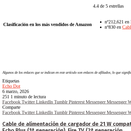
4.4 de 5 estrellas
nº212,621 en 
Clasificación en los más vendidos de Amazon
nº830 en
Cabl
Algunos de los enlaces que se indican en este artículo son enlaces de afiliados, lo que signi
Etiquetas
Echo Dot
6 marzo, 2026
251
1 minuto de lectura
Facebook
Twitter
LinkedIn
Tumblr
Pinterest
Messenger
Messenger
W
Comparte
Facebook
Twitter
LinkedIn
Tumblr
Pinterest
Messenger
Messenger
W
Cable de alimentación de cargador de 21 W compati
Echo Plus (1ª generación), Fire TV (2ª generación