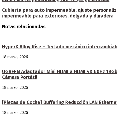
Cubierta para auto impermeable, ajuste personaliz
impermeable para exteriores, delgada y duradera
Notas relacionadas
HyperX Alloy Rise – Teclado mecánico intercambiabl
18 marzo, 2026
UGREEN Adaptador Mini HDMI a HDMI 4K 60Hz 18Gbps
Cámara Portátil
18 marzo, 2026
[Piezas de Coche] Buffering Reducción LAN Etherne
18 marzo, 2026