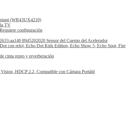
ssistant (WR43UX4210)
la TV
Requiere configuración
2633-aa140 8945202020 Sensor del Cuerpo del Acelerador
Dot con reloj, Echo Dot Kids Edition, Echo Show 5, Echo Spot, Fire
 cinta repro y reverberación
sion, HDCP 2.2, Compatible con Cámara Portátil