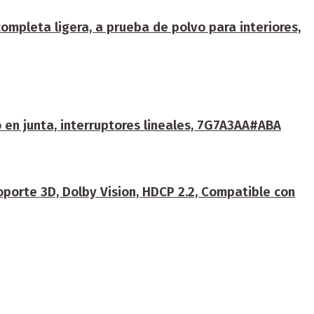
mpleta ligera, a prueba de polvo para interiores,
 en junta, interruptores lineales, 7G7A3AA#ABA
orte 3D, Dolby Vision, HDCP 2.2, Compatible con