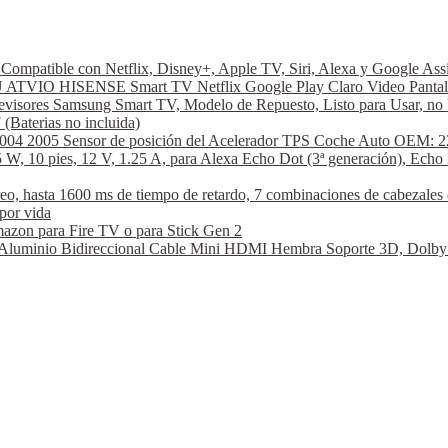
ompatible con Netflix, Disney+, Apple TV, Siri, Alexa y Google A
VIO HISENSE Smart TV Netflix Google Play Claro Video Pantal
visores Samsung Smart TV, Modelo de Repuesto, Listo para Usar, no 
aterias no incluida)
2004 2005 Sensor de posición del Acelerador TPS Coche Auto OEM: 2
W, 10 pies, 12 V, 1.25 A, para Alexa Echo Dot (3ª generación), Echo 
hasta 1600 ms de tiempo de retardo, 7 combinaciones de cabezales de
por vida
azon para Fire TV o para Stick Gen 2
nio Bidireccional Cable Mini HDMI Hembra Soporte 3D, Dolby Vi