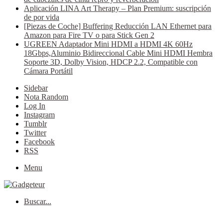
Aplicación LINA Art Therapy – Plan Premium: suscripción
de por vida
[Piezas de Coche] Buffering Reducción LAN Ethernet para
Amazon para Fire TV o para Stick Gen 2
UGREEN Adaptador Mini HDMI a HDMI 4K 60Hz
18Gbps,Aluminio Bidireccional Cable Mini HDMI Hembra
Soporte 3D, Dolby Vision, HDCP 2.2, Compatible con
Cámara Portátil
Sidebar
Nota Random
Log In
Instagram
Tumblr
Twitter
Facebook
RSS
Menu
Buscar...