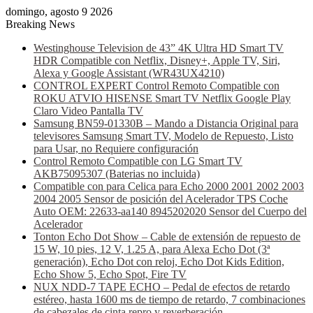
domingo, agosto 9 2026
Breaking News
Westinghouse Television de 43” 4K Ultra HD Smart TV
HDR Compatible con Netflix, Disney+, Apple TV, Siri,
Alexa y Google Assistant (WR43UX4210)
CONTROL EXPERT Control Remoto Compatible con
ROKU ATVIO HISENSE Smart TV Netflix Google Play
Claro Video Pantalla TV
Samsung BN59-01330B – Mando a Distancia Original para
televisores Samsung Smart TV, Modelo de Repuesto, Listo
para Usar, no Requiere configuración
Control Remoto Compatible con LG Smart TV
AKB75095307 (Baterias no incluida)
Compatible con para Celica para Echo 2000 2001 2002 2003
2004 2005 Sensor de posición del Acelerador TPS Coche
Auto OEM: 22633-aa140 8945202020 Sensor del Cuerpo del
Acelerador
Tonton Echo Dot Show – Cable de extensión de repuesto de
15 W, 10 pies, 12 V, 1.25 A, para Alexa Echo Dot (3ª
generación), Echo Dot con reloj, Echo Dot Kids Edition,
Echo Show 5, Echo Spot, Fire TV
NUX NDD-7 TAPE ECHO – Pedal de efectos de retardo
estéreo, hasta 1600 ms de tiempo de retardo, 7 combinaciones
de cabezales de cinta repro y reverberación