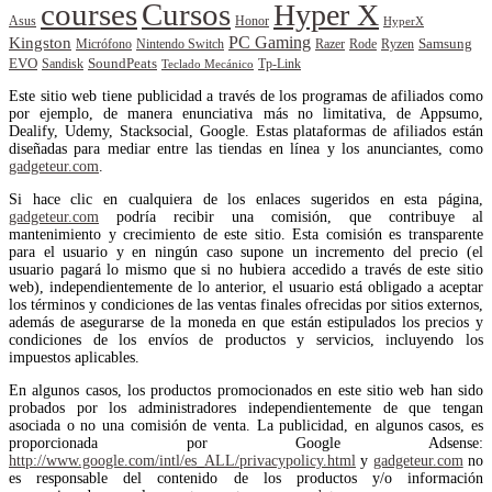
courses
Cursos
Hyper X
Asus
Honor
HyperX
PC Gaming
Kingston
Samsung
Rode
Micrófono
Nintendo Switch
Razer
Ryzen
EVO
SoundPeats
Sandisk
Tp-Link
Teclado Mecánico
Este sitio web tiene publicidad a través de los programas de afiliados como
por ejemplo, de manera enunciativa más no limitativa, de Appsumo,
Dealify, Udemy, Stacksocial, Google. Estas plataformas de afiliados están
diseñadas para mediar entre las tiendas en línea y los anunciantes, como
gadgeteur.com
.
Si hace clic en cualquiera de los enlaces sugeridos en esta página,
gadgeteur.com
podría recibir una comisión, que contribuye al
mantenimiento y crecimiento de este sitio. Esta comisión es transparente
para el usuario y en ningún caso supone un incremento del precio (el
usuario pagará lo mismo que si no hubiera accedido a través de este sitio
web), independientemente de lo anterior, el usuario está obligado a aceptar
los términos y condiciones de las ventas finales ofrecidas por sitios externos,
además de asegurarse de la moneda en que están estipulados los precios y
condiciones de los envíos de productos y servicios, incluyendo los
impuestos aplicables.
En algunos casos, los productos promocionados en este sitio web han sido
probados por los administradores independientemente de que tengan
asociada o no una comisión de venta. La publicidad, en algunos casos, es
proporcionada por Google Adsense:
http://www.google.com/intl/es_ALL/privacypolicy.html
y
gadgeteur.com
no
es responsable del contenido de los productos y/o información