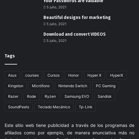
Your Passwords are valuable
5 julio, 2021
Beautiful designs for marketing
5 julio, 2021
Download and convert VIDEOS
5 julio, 2021
Tags
Asus
courses
Cursos
Honor
Hyper X
HyperX
Kingston
Micrófono
Nintendo Switch
PC Gaming
Razer
Rode
Ryzen
Samsung EVO
Sandisk
SoundPeats
Teclado Mecánico
Tp-Link
Este sitio web tiene publicidad a través de los programas de
afiliados como por ejemplo, de manera enunciativa más no