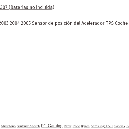
07 (Baterias no incluida)
 2003 2004 2005 Sensor de posición del Acelerador TPS Coch
PC Gaming
Samsung EVO
S
Rode
Sandisk
Micrófono
Nintendo Switch
Razer
Ryzen