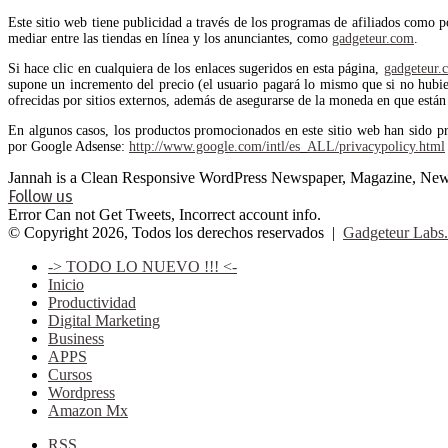
Este sitio web tiene publicidad a través de los programas de afiliados como 
mediar entre las tiendas en línea y los anunciantes, como
gadgeteur.com
.
Si hace clic en cualquiera de los enlaces sugeridos en esta página,
gadgeteur.
supone un incremento del precio (el usuario pagará lo mismo que si no hubiera
ofrecidas por sitios externos, además de asegurarse de la moneda en que están 
En algunos casos, los productos promocionados en este sitio web han sido p
por Google Adsense:
http://www.google.com/intl/es_ALL/privacypolicy.html
Jannah is a Clean Responsive WordPress Newspaper, Magazine, News 
Follow us
Error Can not Get Tweets, Incorrect account info.
© Copyright 2026, Todos los derechos reservados |
Gadgeteur Labs.
-> TODO LO NUEVO !!! <-
Inicio
Productividad
Digital Marketing
Business
APPS
Cursos
Wordpress
Amazon Mx
RSS