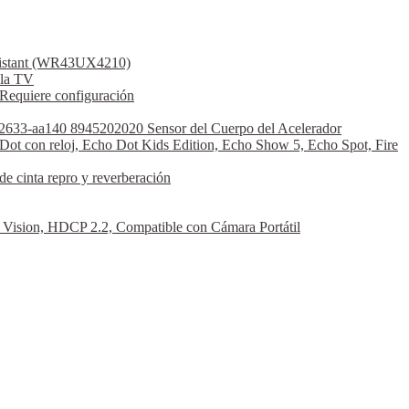
ssistant (WR43UX4210)
la TV
Requiere configuración
2633-aa140 8945202020 Sensor del Cuerpo del Acelerador
Dot con reloj, Echo Dot Kids Edition, Echo Show 5, Echo Spot, Fire
 cinta repro y reverberación
sion, HDCP 2.2, Compatible con Cámara Portátil