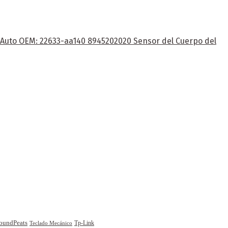
e Auto OEM: 22633-aa140 8945202020 Sensor del Cuerpo del
oundPeats
Tp-Link
Teclado Mecánico