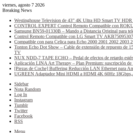
viernes, agosto 7 2026
Breaking News
Westinghouse Television de 43” 4K Ultra HD Smart TV HDR C
CONTROL EXPERT Control Remoto Compatible con ROKU AT
Samsung BN59-01330B – Mando a Distancia Original para tele
Control Remoto Compatible con LG Smart TV AKB75095307 (B
Compatible con para Celica para Echo 2000 2001 2002 2003 
Tonton Echo Dot Show – Cable de extensión de repuesto de 15 
TV
NUX NDD-7 TAPE ECHO – Pedal de efectos de retardo estéreo, 
Aplicación LINA Art Therapy – Plan Premium: suscripción de 
[Piezas de Coche] Buffering Reducción LAN Ethernet para Am
UGREEN Adaptador Mini HDMI a HDMI 4K 60Hz 18Gbps,Alumi
Sidebar
Nota Random
Log In
Instagram
Tumblr
Twitter
Facebook
RSS
Menu