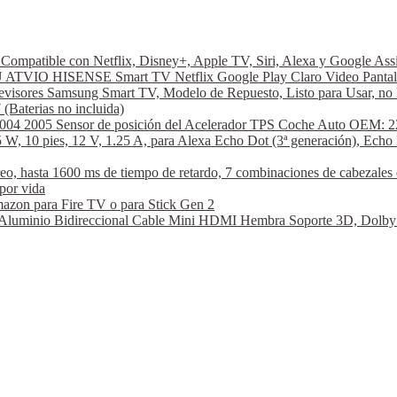
ompatible con Netflix, Disney+, Apple TV, Siri, Alexa y Google A
VIO HISENSE Smart TV Netflix Google Play Claro Video Pantal
visores Samsung Smart TV, Modelo de Repuesto, Listo para Usar, no 
aterias no incluida)
2004 2005 Sensor de posición del Acelerador TPS Coche Auto OEM: 2
W, 10 pies, 12 V, 1.25 A, para Alexa Echo Dot (3ª generación), Echo 
hasta 1600 ms de tiempo de retardo, 7 combinaciones de cabezales de
por vida
azon para Fire TV o para Stick Gen 2
nio Bidireccional Cable Mini HDMI Hembra Soporte 3D, Dolby Vi