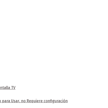
ntalla TV
 para Usar, no Requiere configuración