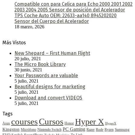
Compatible con para Celica para Echo 2000 2001 2002
2003 2004 2005 Sensor de posición del Acelerador
TPS Coche Auto OEM: 22633-aa140 8945202020
Sensor del Cuerpo del Acelerador
18 marzo, 2026
Más Vistos
New Shepard – First Human Flight
20 julio, 2021
The Micro Book Library
30 junio, 2021
Your Passwords are valuable
5 julio, 2021
Beautiful designs for marketing
5 julio, 2021
Download and convert VIDEOS
5 julio, 2021
Tags
courses
Cursos
Hyper X
Asus
Honor
HyperX
PC Gaming
Kingston
Samsung
Rode
Micrófono
Nintendo Switch
Razer
Ryzen
EVO
SoundPeats
Sandisk
Tp-Link