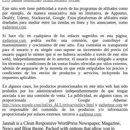
Teclado Mecánico
Este sitio web tiene publicidad a través de los programas de afiliados como
por ejemplo, de manera enunciativa más no limitativa, de Appsumo,
Dealify, Udemy, Stacksocial, Google. Estas plataformas de afiliados están
diseñadas para mediar entre las tiendas en línea y los anunciantes, como
gadgeteur.com
.
Si hace clic en cualquiera de los enlaces sugeridos en esta página,
gadgeteur.com
podría recibir una comisión, que contribuye al
mantenimiento y crecimiento de este sitio. Esta comisión es transparente
para el usuario y en ningún caso supone un incremento del precio (el
usuario pagará lo mismo que si no hubiera accedido a través de este sitio
web), independientemente de lo anterior, el usuario está obligado a aceptar
los términos y condiciones de las ventas finales ofrecidas por sitios externos,
además de asegurarse de la moneda en que están estipulados los precios y
condiciones de los envíos de productos y servicios, incluyendo los
impuestos aplicables.
En algunos casos, los productos promocionados en este sitio web han sido
probados por los administradores independientemente de que tengan
asociada o no una comisión de venta. La publicidad, en algunos casos, es
proporcionada por Google Adsense:
http://www.google.com/intl/es_ALL/privacypolicy.html
y
gadgeteur.com
no
es responsable del contenido de los productos y/o información
proporcionada por enlaces externos. terceros a
gadgteur.com
.
Jannah is a Clean Responsive WordPress Newspaper, Magazine,
News and Blog theme. Packed with options that allow you to