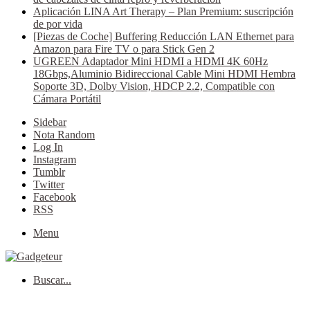
Aplicación LINA Art Therapy – Plan Premium: suscripción
de por vida
[Piezas de Coche] Buffering Reducción LAN Ethernet para
Amazon para Fire TV o para Stick Gen 2
UGREEN Adaptador Mini HDMI a HDMI 4K 60Hz
18Gbps,Aluminio Bidireccional Cable Mini HDMI Hembra
Soporte 3D, Dolby Vision, HDCP 2.2, Compatible con
Cámara Portátil
Sidebar
Nota Random
Log In
Instagram
Tumblr
Twitter
Facebook
RSS
Menu
Buscar...