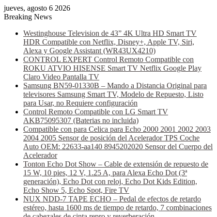
jueves, agosto 6 2026
Breaking News
Westinghouse Television de 43” 4K Ultra HD Smart TV
HDR Compatible con Netflix, Disney+, Apple TV, Siri,
Alexa y Google Assistant (WR43UX4210)
CONTROL EXPERT Control Remoto Compatible con
ROKU ATVIO HISENSE Smart TV Netflix Google Play
Claro Video Pantalla TV
Samsung BN59-01330B – Mando a Distancia Original para
televisores Samsung Smart TV, Modelo de Repuesto, Listo
para Usar, no Requiere configuración
Control Remoto Compatible con LG Smart TV
AKB75095307 (Baterias no incluida)
Compatible con para Celica para Echo 2000 2001 2002 2003
2004 2005 Sensor de posición del Acelerador TPS Coche
Auto OEM: 22633-aa140 8945202020 Sensor del Cuerpo del
Acelerador
Tonton Echo Dot Show – Cable de extensión de repuesto de
15 W, 10 pies, 12 V, 1.25 A, para Alexa Echo Dot (3ª
generación), Echo Dot con reloj, Echo Dot Kids Edition,
Echo Show 5, Echo Spot, Fire TV
NUX NDD-7 TAPE ECHO – Pedal de efectos de retardo
estéreo, hasta 1600 ms de tiempo de retardo, 7 combinaciones
de cabezales de cinta repro y reverberación