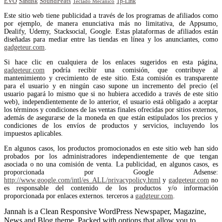
EVO
SoundPeats
Sandisk
Tp-Link
Teclado Mecánico
Este sitio web tiene publicidad a través de los programas de afiliados como
por ejemplo, de manera enunciativa más no limitativa, de Appsumo,
Dealify, Udemy, Stacksocial, Google. Estas plataformas de afiliados están
diseñadas para mediar entre las tiendas en línea y los anunciantes, como
gadgeteur.com
.
Si hace clic en cualquiera de los enlaces sugeridos en esta página,
gadgeteur.com
podría recibir una comisión, que contribuye al
mantenimiento y crecimiento de este sitio. Esta comisión es transparente
para el usuario y en ningún caso supone un incremento del precio (el
usuario pagará lo mismo que si no hubiera accedido a través de este sitio
web), independientemente de lo anterior, el usuario está obligado a aceptar
los términos y condiciones de las ventas finales ofrecidas por sitios externos,
además de asegurarse de la moneda en que están estipulados los precios y
condiciones de los envíos de productos y servicios, incluyendo los
impuestos aplicables.
En algunos casos, los productos promocionados en este sitio web han sido
probados por los administradores independientemente de que tengan
asociada o no una comisión de venta. La publicidad, en algunos casos, es
proporcionada por Google Adsense:
http://www.google.com/intl/es_ALL/privacypolicy.html
y
gadgeteur.com
no
es responsable del contenido de los productos y/o información
proporcionada por enlaces externos. terceros a
gadgteur.com
.
Jannah is a Clean Responsive WordPress Newspaper, Magazine,
News and Blog theme. Packed with options that allow you to