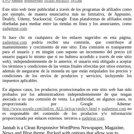
EVO
SoundPeats
Sandisk
Tp-Link
Teclado Mecánico
Este sitio web tiene publicidad a través de los programas de afiliados como
por ejemplo, de manera enunciativa más no limitativa, de Appsumo,
Dealify, Udemy, Stacksocial, Google. Estas plataformas de afiliados están
diseñadas para mediar entre las tiendas en línea y los anunciantes, como
gadgeteur.com
.
Si hace clic en cualquiera de los enlaces sugeridos en esta página,
gadgeteur.com
podría recibir una comisión, que contribuye al
mantenimiento y crecimiento de este sitio. Esta comisión es transparente
para el usuario y en ningún caso supone un incremento del precio (el
usuario pagará lo mismo que si no hubiera accedido a través de este sitio
web), independientemente de lo anterior, el usuario está obligado a aceptar
los términos y condiciones de las ventas finales ofrecidas por sitios externos,
además de asegurarse de la moneda en que están estipulados los precios y
condiciones de los envíos de productos y servicios, incluyendo los
impuestos aplicables.
En algunos casos, los productos promocionados en este sitio web han sido
probados por los administradores independientemente de que tengan
asociada o no una comisión de venta. La publicidad, en algunos casos, es
proporcionada por Google Adsense:
http://www.google.com/intl/es_ALL/privacypolicy.html
y
gadgeteur.com
no
es responsable del contenido de los productos y/o información
proporcionada por enlaces externos. terceros a
gadgteur.com
.
Jannah is a Clean Responsive WordPress Newspaper, Magazine,
News and Blog theme. Packed with options that allow you to