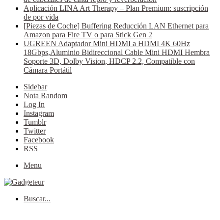
Aplicación LINA Art Therapy – Plan Premium: suscripción
de por vida
[Piezas de Coche] Buffering Reducción LAN Ethernet para
Amazon para Fire TV o para Stick Gen 2
UGREEN Adaptador Mini HDMI a HDMI 4K 60Hz
18Gbps,Aluminio Bidireccional Cable Mini HDMI Hembra
Soporte 3D, Dolby Vision, HDCP 2.2, Compatible con
Cámara Portátil
Sidebar
Nota Random
Log In
Instagram
Tumblr
Twitter
Facebook
RSS
Menu
Buscar...