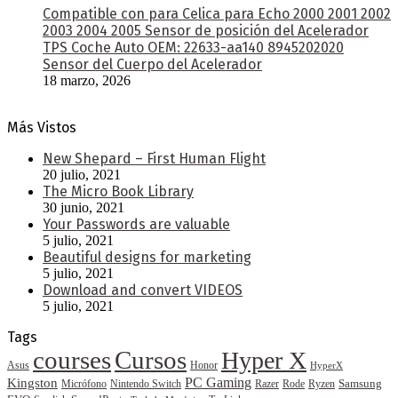
Compatible con para Celica para Echo 2000 2001 2002
2003 2004 2005 Sensor de posición del Acelerador
TPS Coche Auto OEM: 22633-aa140 8945202020
Sensor del Cuerpo del Acelerador
18 marzo, 2026
Más Vistos
New Shepard – First Human Flight
20 julio, 2021
The Micro Book Library
30 junio, 2021
Your Passwords are valuable
5 julio, 2021
Beautiful designs for marketing
5 julio, 2021
Download and convert VIDEOS
5 julio, 2021
Tags
courses
Cursos
Hyper X
Asus
Honor
HyperX
PC Gaming
Kingston
Samsung
Rode
Micrófono
Nintendo Switch
Razer
Ryzen