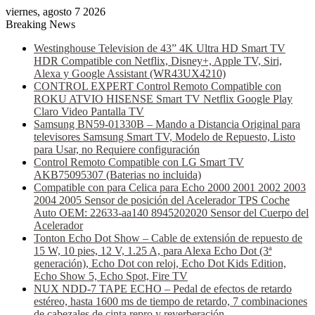
viernes, agosto 7 2026
Breaking News
Westinghouse Television de 43” 4K Ultra HD Smart TV
HDR Compatible con Netflix, Disney+, Apple TV, Siri,
Alexa y Google Assistant (WR43UX4210)
CONTROL EXPERT Control Remoto Compatible con
ROKU ATVIO HISENSE Smart TV Netflix Google Play
Claro Video Pantalla TV
Samsung BN59-01330B – Mando a Distancia Original para
televisores Samsung Smart TV, Modelo de Repuesto, Listo
para Usar, no Requiere configuración
Control Remoto Compatible con LG Smart TV
AKB75095307 (Baterias no incluida)
Compatible con para Celica para Echo 2000 2001 2002 2003
2004 2005 Sensor de posición del Acelerador TPS Coche
Auto OEM: 22633-aa140 8945202020 Sensor del Cuerpo del
Acelerador
Tonton Echo Dot Show – Cable de extensión de repuesto de
15 W, 10 pies, 12 V, 1.25 A, para Alexa Echo Dot (3ª
generación), Echo Dot con reloj, Echo Dot Kids Edition,
Echo Show 5, Echo Spot, Fire TV
NUX NDD-7 TAPE ECHO – Pedal de efectos de retardo
estéreo, hasta 1600 ms de tiempo de retardo, 7 combinaciones
de cabezales de cinta repro y reverberación