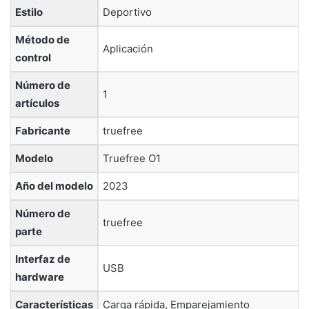
Estilo
‎Deportivo
Método de
‎Aplicación
control
Número de
‎1
artículos
Fabricante
‎truefree
Modelo
‎Truefree O1
Año del modelo
‎2023
Número de
‎truefree
parte
Interfaz de
‎USB
hardware
Características
‎Carga rápida, Emparejamiento