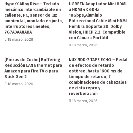
HyperX Alloy Rise – Teclado
UGREEN Adaptador Mini HDMI
mecánico intercambiable en
a HDMI 4K 60Hz
caliente, PC, sensor de luz
18Gbps,Aluminio
ambiental, montado en junta,
Bidireccional Cable Mini HDMI
interruptores lineales,
Hembra Soporte 3D, Dolby
7G7A3AA#ABA
Vision, HDCP 2.2, Compatible
con Cámara Portátil
18 marzo, 2026
18 marzo, 2026
[Piezas de Coche] Buffering
NUX NDD-7 TAPE ECHO – Pedal
Reducción LAN Ethernet para
de efectos de retardo
Amazon para Fire TV o para
estéreo, hasta 1600 ms de
Stick Gen 2
tiempo de retardo, 7
combinaciones de cabezales
18 marzo, 2026
de cinta repro y
reverberación
18 marzo, 2026