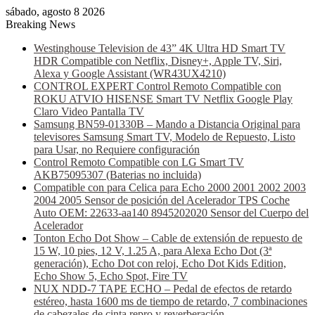
sábado, agosto 8 2026
Breaking News
Westinghouse Television de 43” 4K Ultra HD Smart TV
HDR Compatible con Netflix, Disney+, Apple TV, Siri,
Alexa y Google Assistant (WR43UX4210)
CONTROL EXPERT Control Remoto Compatible con
ROKU ATVIO HISENSE Smart TV Netflix Google Play
Claro Video Pantalla TV
Samsung BN59-01330B – Mando a Distancia Original para
televisores Samsung Smart TV, Modelo de Repuesto, Listo
para Usar, no Requiere configuración
Control Remoto Compatible con LG Smart TV
AKB75095307 (Baterias no incluida)
Compatible con para Celica para Echo 2000 2001 2002 2003
2004 2005 Sensor de posición del Acelerador TPS Coche
Auto OEM: 22633-aa140 8945202020 Sensor del Cuerpo del
Acelerador
Tonton Echo Dot Show – Cable de extensión de repuesto de
15 W, 10 pies, 12 V, 1.25 A, para Alexa Echo Dot (3ª
generación), Echo Dot con reloj, Echo Dot Kids Edition,
Echo Show 5, Echo Spot, Fire TV
NUX NDD-7 TAPE ECHO – Pedal de efectos de retardo
estéreo, hasta 1600 ms de tiempo de retardo, 7 combinaciones
de cabezales de cinta repro y reverberación