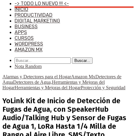
-> TODO LO NUEVO !!! <-
INICIO
PRODUCTIVIDAD
DIGITAL MARKETING
BUSINESS
APPS
CURSOS
WORDPRESS
AMAZON MX
Buscar...
Nota Random
Alarmas y Detectores para el Hogar
Amazon Mx
Detectores de
Agua
Detectores de Agua,Herramientas y Mejoras del
Hogar
Herramientas y Mejoras del Hogar
Protección y Seguridad
YoLink Kit de Inicio de Detección de
Fugas de Agua, con SpeakerHub
Audio/Talking Hub y Sensor de Fugas
de Agua 1, LoRa Hasta 1/4 Milla de
Rango al Aire Libre, SMS/Texto,