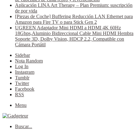
Aplicación LINA Art Therapy – Plan Premium: suscripción
de por vida
[Piezas de Coche] Buffering Reducción LAN Ethernet para
Amazon para Fire TV o para Stick Gen 2
UGREEN Adaptador Mini HDMI a HDMI 4K 60Hz
18Gbps,Aluminio Bidireccional Cable Mini HDMI Hembra
Soporte 3D, Dolby Vision, HDCP 2.2, Compatible con
Cámara Portátil
Sidebar
Nota Random
Log In
Instagram
Tumblr
Twitter
Facebook
RSS
Menu
Buscar...