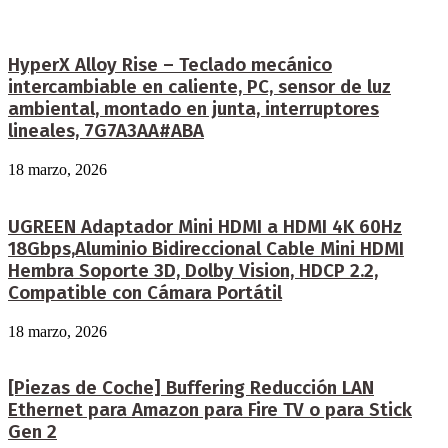
HyperX Alloy Rise – Teclado mecánico
intercambiable en caliente, PC, sensor de luz
ambiental, montado en junta, interruptores
lineales, 7G7A3AA#ABA
18 marzo, 2026
UGREEN Adaptador Mini HDMI a HDMI 4K 60Hz
18Gbps,Aluminio Bidireccional Cable Mini HDMI
Hembra Soporte 3D, Dolby Vision, HDCP 2.2,
Compatible con Cámara Portátil
18 marzo, 2026
[Piezas de Coche] Buffering Reducción LAN
Ethernet para Amazon para Fire TV o para Stick
Gen 2