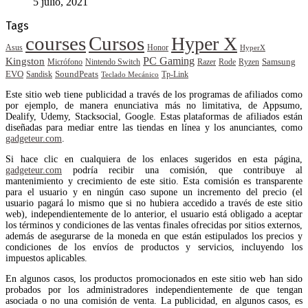
5 julio, 2021
Tags
courses
Cursos
Hyper X
Asus
Honor
HyperX
PC Gaming
Kingston
Samsung
Rode
Micrófono
Nintendo Switch
Razer
Ryzen
EVO
SoundPeats
Sandisk
Tp-Link
Teclado Mecánico
Este sitio web tiene publicidad a través de los programas de afiliados como
por ejemplo, de manera enunciativa más no limitativa, de Appsumo,
Dealify, Udemy, Stacksocial, Google. Estas plataformas de afiliados están
diseñadas para mediar entre las tiendas en línea y los anunciantes, como
gadgeteur.com
.
Si hace clic en cualquiera de los enlaces sugeridos en esta página,
gadgeteur.com
podría recibir una comisión, que contribuye al
mantenimiento y crecimiento de este sitio. Esta comisión es transparente
para el usuario y en ningún caso supone un incremento del precio (el
usuario pagará lo mismo que si no hubiera accedido a través de este sitio
web), independientemente de lo anterior, el usuario está obligado a aceptar
los términos y condiciones de las ventas finales ofrecidas por sitios externos,
además de asegurarse de la moneda en que están estipulados los precios y
condiciones de los envíos de productos y servicios, incluyendo los
impuestos aplicables.
En algunos casos, los productos promocionados en este sitio web han sido
probados por los administradores independientemente de que tengan
asociada o no una comisión de venta. La publicidad, en algunos casos, es