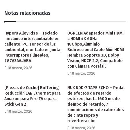
Notas relacionadas
HyperX Alloy Rise – Teclado
UGREEN Adaptador Mini HDMI
mecánico intercambiable en
a HDMI 4K 60Hz
caliente, PC, sensor de luz
18Gbps,Aluminio
ambiental, montado en junta,
Bidireccional Cable Mini HDMI
interruptores lineales,
Hembra Soporte 3D, Dolby
7G7A3AA#ABA
Vision, HDCP 2.2, Compatible
con Cámara Portátil
18 marzo, 2026
18 marzo, 2026
[Piezas de Coche] Buffering
NUX NDD-7 TAPE ECHO – Pedal
Reducción LAN Ethernet para
de efectos de retardo
Amazon para Fire TV o para
estéreo, hasta 1600 ms de
Stick Gen 2
tiempo de retardo, 7
combinaciones de cabezales
18 marzo, 2026
de cinta repro y
reverberación
18 marzo, 2026