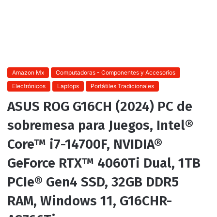
Amazon Mx
Computadoras - Componentes y Accesorios
Electrónicos
Laptops
Portátiles Tradicionales
ASUS ROG G16CH (2024) PC de
sobremesa para Juegos, Intel®
Core™ i7-14700F, NVIDIA®
GeForce RTX™ 4060Ti Dual, 1TB
PCIe® Gen4 SSD, 32GB DDR5
RAM, Windows 11, G16CHR-