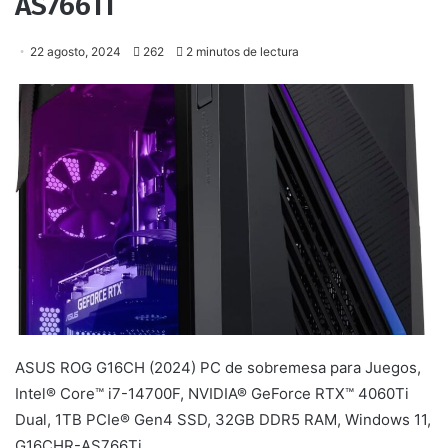
AS766Ti
22 agosto, 2024
262
2 minutos de lectura
ASUS ROG G16CH (2024) PC de sobremesa para Juegos,
Intel® Core™ i7-14700F, NVIDIA® GeForce RTX™ 4060Ti
Dual, 1TB PCIe® Gen4 SSD, 32GB DDR5 RAM, Windows 11,
G16CHR-AS766Ti