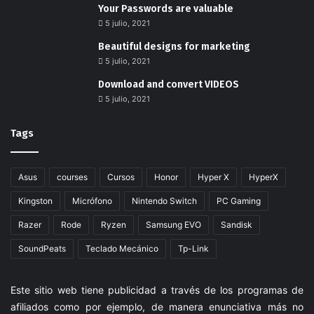
Your Passwords are valuable
5 julio, 2021
Beautiful designs for marketing
5 julio, 2021
Download and convert VIDEOS
5 julio, 2021
Tags
Asus
courses
Cursos
Honor
Hyper X
HyperX
Kingston
Micrófono
Nintendo Switch
PC Gaming
Razer
Rode
Ryzen
Samsung EVO
Sandisk
SoundPeats
Teclado Mecánico
Tp-Link
Este sitio web tiene publicidad a través de los programas de
afiliados como por ejemplo, de manera enunciativa más no