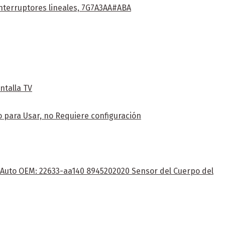
interruptores lineales, 7G7A3AA#ABA
ntalla TV
 para Usar, no Requiere configuración
e Auto OEM: 22633-aa140 8945202020 Sensor del Cuerpo del