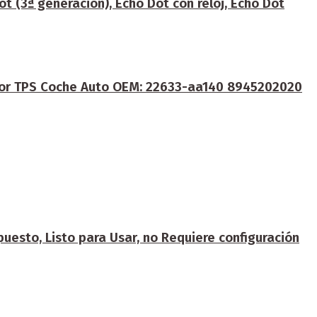
ot (3ª generación), Echo Dot con reloj, Echo Dot
ador TPS Coche Auto OEM: 22633-aa140 8945202020
esto, Listo para Usar, no Requiere configuración