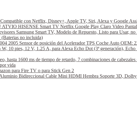
ompatible con Netflix, Disney+, Apple TV, Siri, Alexa y Google A
VIO HISENSE Smart TV Netflix Google Play Claro Video Pantal
visores Samsung Smart TV, Modelo de Repuesto, Listo para Usar, no 
aterias no incluida)
2004 2005 Sensor de posición del Acelerador TPS Coche Auto OEM: 2
W, 10 pies, 12 V, 1.25 A, para Alexa Echo Dot (3ª generación), Echo 
hasta 1600 ms de tiempo de retardo, 7 combinaciones de cabezales de
por vida
azon para Fire TV o para Stick Gen 2
nio Bidireccional Cable Mini HDMI Hembra Soporte 3D, Dolby Vi