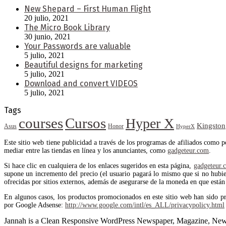
New Shepard – First Human Flight
20 julio, 2021
The Micro Book Library
30 junio, 2021
Your Passwords are valuable
5 julio, 2021
Beautiful designs for marketing
5 julio, 2021
Download and convert VIDEOS
5 julio, 2021
Tags
courses
Cursos
Hyper X
Kingston
Asus
Honor
HyperX
Este sitio web tiene publicidad a través de los programas de afiliados como 
mediar entre las tiendas en línea y los anunciantes, como
gadgeteur.com
.
Si hace clic en cualquiera de los enlaces sugeridos en esta página,
gadgeteur.
supone un incremento del precio (el usuario pagará lo mismo que si no hubiera
ofrecidas por sitios externos, además de asegurarse de la moneda en que están 
En algunos casos, los productos promocionados en este sitio web han sido p
por Google Adsense:
http://www.google.com/intl/es_ALL/privacypolicy.html
Jannah is a Clean Responsive WordPress Newspaper, Magazine, News 