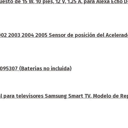
to de 15 W, 10 pies, 12 V, 1.25 A, para Alexa Echo D
2002 2003 2004 2005 Sensor de posición del Aceler
95307 (Baterias no incluida)
para televisores Samsung Smart TV, Modelo de Repu