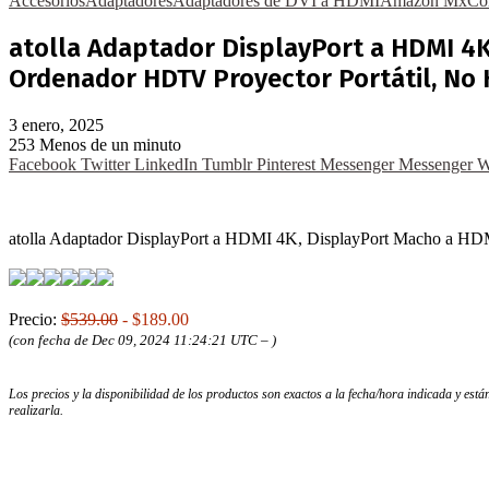
Accesorios
Adaptadores
Adaptadores de DVI a HDMI
Amazon Mx
Co
atolla Adaptador DisplayPort a HDMI 4
Ordenador HDTV Proyector Portátil, N
3 enero, 2025
253
Menos de un minuto
Facebook
Twitter
LinkedIn
Tumblr
Pinterest
Messenger
Messenger
W
atolla Adaptador DisplayPort a HDMI 4K, DisplayPort Macho a 
Precio:
$539.00
- $189.00
(con fecha de Dec 09, 2024 11:24:21 UTC –
)
Los precios y la disponibilidad de los productos son exactos a la fecha/hora indicada y es
realizarla.