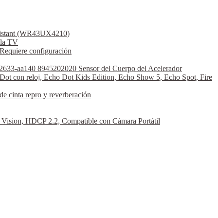
ssistant (WR43UX4210)
la TV
Requiere configuración
2633-aa140 8945202020 Sensor del Cuerpo del Acelerador
Dot con reloj, Echo Dot Kids Edition, Echo Show 5, Echo Spot, Fire
 cinta repro y reverberación
sion, HDCP 2.2, Compatible con Cámara Portátil