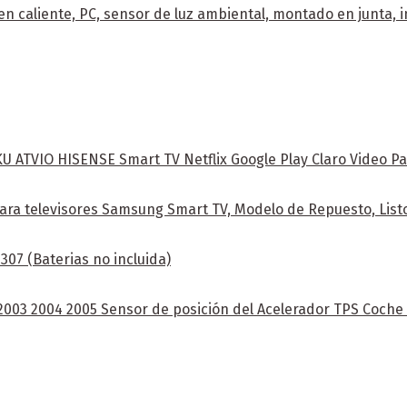
n caliente, PC, sensor de luz ambiental, montado en junta, 
ATVIO HISENSE Smart TV Netflix Google Play Claro Video Pa
ra televisores Samsung Smart TV, Modelo de Repuesto, Listo
07 (Baterias no incluida)
 2003 2004 2005 Sensor de posición del Acelerador TPS Coch