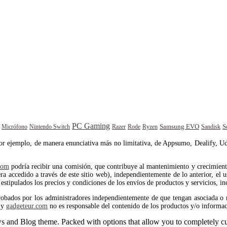
PC Gaming
Samsung EVO
S
Rode
Sandisk
Micrófono
Nintendo Switch
Razer
Ryzen
por ejemplo, de manera enunciativa más no limitativa, de Appsumo, Dealify, Ud
com
podría recibir una comisión, que contribuye al mantenimiento y crecimiento 
 accedido a través de este sitio web), independientemente de lo anterior, el us
estipulados los precios y condiciones de los envíos de productos y servicios, in
robados por los administradores independientemente de que tengan asociada o 
y
gadgeteur.com
no es responsable del contenido de los productos y/o informac
and Blog theme. Packed with options that allow you to completely cu