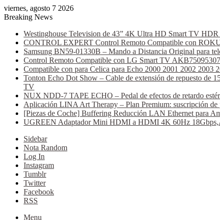
viernes, agosto 7 2026
Breaking News
Westinghouse Television de 43” 4K Ultra HD Smart TV HDR C
CONTROL EXPERT Control Remoto Compatible con ROKU AT
Samsung BN59-01330B – Mando a Distancia Original para tele
Control Remoto Compatible con LG Smart TV AKB75095307 (B
Compatible con para Celica para Echo 2000 2001 2002 2003 
Tonton Echo Dot Show – Cable de extensión de repuesto de 15 
TV
NUX NDD-7 TAPE ECHO – Pedal de efectos de retardo estéreo, 
Aplicación LINA Art Therapy – Plan Premium: suscripción de 
[Piezas de Coche] Buffering Reducción LAN Ethernet para Am
UGREEN Adaptador Mini HDMI a HDMI 4K 60Hz 18Gbps,Alumi
Sidebar
Nota Random
Log In
Instagram
Tumblr
Twitter
Facebook
RSS
Menu