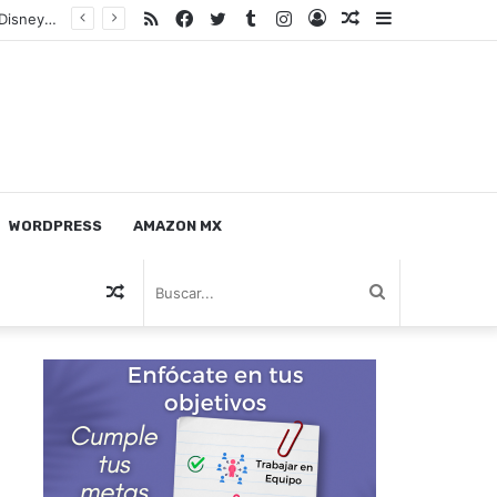
RSS
Facebook
Twitter
Tumblr
Instagram
Log
Nota
Sidebar
CONTROL EXPERT Control Remoto Compatible con ROKU ATVIO HISENSE Smart TV Netflix Google Play Claro Video Pantalla TV
In
Random
WORDPRESS
AMAZON MX
Nota
Buscar...
Random