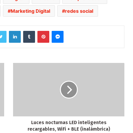
Marketing Digital
redes social
Twitter
LinkedIn
Tumblr
Pinterest
Messenger
Luces nocturnas LED inteligentes
recargables, WiFi + BLE (inalámbrica)