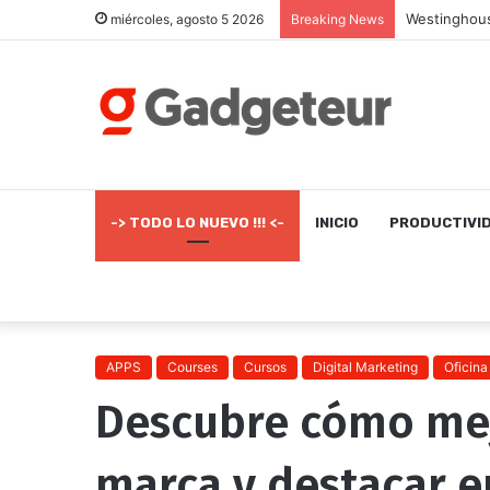
miércoles, agosto 5 2026
Breaking News
-> TODO LO NUEVO !!! <-
INICIO
PRODUCTIVI
APPS
Courses
Cursos
Digital Marketing
Oficina
Descubre cómo mej
marca y destacar e