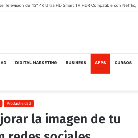
DAD
DIGITAL MARKETING
BUSINESS
APPS
CURSOS
Productividad
orar la imagen de tu
n redes sociales