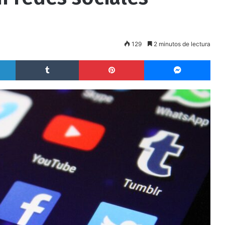
129
2 minutos de lectura
LinkedIn
Tumblr
Pinterest
Messenger