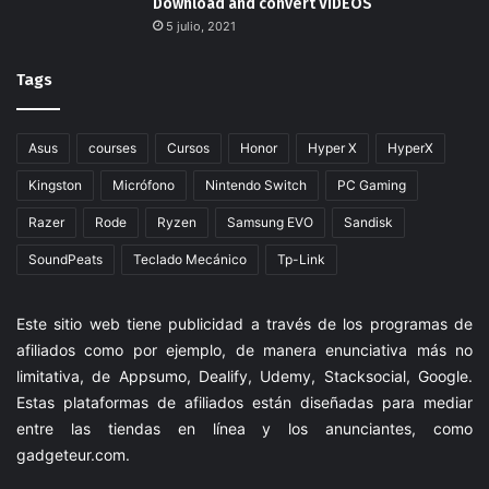
Download and convert VIDEOS
5 julio, 2021
Tags
Asus
courses
Cursos
Honor
Hyper X
HyperX
Kingston
Micrófono
Nintendo Switch
PC Gaming
Razer
Rode
Ryzen
Samsung EVO
Sandisk
SoundPeats
Teclado Mecánico
Tp-Link
Este sitio web tiene publicidad a través de los programas de
afiliados como por ejemplo, de manera enunciativa más no
limitativa, de Appsumo, Dealify, Udemy, Stacksocial, Google.
Estas plataformas de afiliados están diseñadas para mediar
entre las tiendas en línea y los anunciantes, como
gadgeteur.com
.