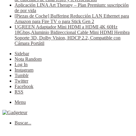
Aplicación LINA Art Therapy – Plan Premium: suscripción
de por vida
[Piezas de Coche] Buffering Reducción LAN Ethernet para
Amazon para Fire TV o para Stick Gen 2
UGREEN Adaptador Mini HDMI a HDMI 4K 60Hz
18Gbps,Aluminio Bidireccional Cable Mini HDMI Hembra
Soporte 3D, Dolby Vision, HDCP 2.2, Compatible con
Cámara Portátil
Sidebar
Nota Random
Log In
Instagram
Tumblr
Twitter
Facebook
RSS
Menu
Buscar...