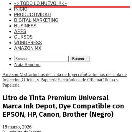
-> TODO LO NUEVO !!! <-
INICIO
PRODUCTIVIDAD
DIGITAL MARKETING
BUSINESS
APPS
CURSOS
WORDPRESS
AMAZON MX
Buscar...
Nota Random
Amazon Mx
Cartuchos de Tinta de Inyección
Cartuchos de Tinta de
Inyección,Oficina y Papelería
Electrónicos de Oficina
Oficina y
Papelería
Litro de Tinta Premium Universal
Marca Ink Depot, Dye Compatible con
EPSON, HP, Canon, Brother (Negro)
18 marzo, 2026