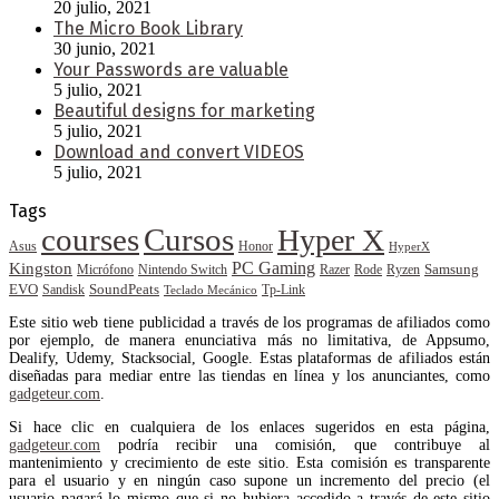
20 julio, 2021
The Micro Book Library
30 junio, 2021
Your Passwords are valuable
5 julio, 2021
Beautiful designs for marketing
5 julio, 2021
Download and convert VIDEOS
5 julio, 2021
Tags
courses
Cursos
Hyper X
Asus
Honor
HyperX
PC Gaming
Kingston
Samsung
Rode
Micrófono
Nintendo Switch
Razer
Ryzen
EVO
SoundPeats
Sandisk
Tp-Link
Teclado Mecánico
Este sitio web tiene publicidad a través de los programas de afiliados como
por ejemplo, de manera enunciativa más no limitativa, de Appsumo,
Dealify, Udemy, Stacksocial, Google. Estas plataformas de afiliados están
diseñadas para mediar entre las tiendas en línea y los anunciantes, como
gadgeteur.com
.
Si hace clic en cualquiera de los enlaces sugeridos en esta página,
gadgeteur.com
podría recibir una comisión, que contribuye al
mantenimiento y crecimiento de este sitio. Esta comisión es transparente
para el usuario y en ningún caso supone un incremento del precio (el
usuario pagará lo mismo que si no hubiera accedido a través de este sitio