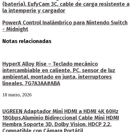
(batería), EufyCam 3C, cable de carga resistente a
la intemperie y cargador
PowerA Control Inalámbrico para Nintendo Switch
- Midnight
Notas relacionadas
HyperX Alloy Rise – Teclado mecánico
intercambiable en caliente, PC, sensor de luz
ambiental, montado en junta, interruptores
lineales, 7G7A3AA#ABA
18 marzo, 2026
UGREEN Adaptador Mini HDMI a HDMI 4K 60Hz
18Gbps,Aluminio Bidireccional Cable Mini HDMI
Hembra Soporte 3D, Dolby Vision, HDCP 2.2,
Compatible con Cámara Portátil