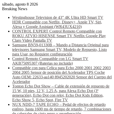
sábado, agosto 8 2026
Breaking News
Westinghouse Television de 43” 4K Ultra HD Smart TV
HDR Compatible con Netflix, Disney+, Apple TV, Siri,
Alexa y Google Assistant (WR43UX4210)
CONTROL EXPERT Control Remoto Compatible con
ROKU ATVIO HISENSE Smart TV Netflix Google Play
Claro Video Pantalla TV
Samsung BN59-01330B – Mando a Distancia Original para
televisores Samsung Smart TV, Modelo de Repuesto, Listo
para Usar, no Requiere configuración
Control Remoto Compatible con LG Smart TV
AKB75095307 (Baterias no incluida)
Compatible con para Celica para Echo 2000 2001 2002 2003
2004 2005 Sensor de posición del Acelerador TPS Coche
Auto OEM: 22633-aa140 8945202020 Sensor del Cuerpo del
Acelerador
Tonton Echo Dot Show – Cable de extensión de repuesto de
15 W, 10 pies, 12 V, 1.25 A, para Alexa Echo Dot (3ª
generación), Echo Dot con reloj, Echo Dot Kids Edition,
Echo Show 5, Echo Spot, Fire TV
NUX NDD-7 TAPE ECHO – Pedal de efectos de retardo
estéreo, hasta 1600 ms de tiempo de retardo, 7 combinaciones
de cabezales de cinta repro y reverberación