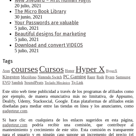
New Shepard – First Human Flight
20 julio, 2021
The Micro Book Library
30 junio, 2021
Your Passwords are valuable
5 julio, 2021
Beautiful designs for marketing
5 julio, 2021
Download and convert VIDEOS
5 julio, 2021
Tags
courses
Cursos
Hyper X
Asus
Honor
HyperX
PC Gaming
Kingston
Samsung
Rode
Micrófono
Nintendo Switch
Razer
Ryzen
EVO
SoundPeats
Sandisk
Tp-Link
Teclado Mecánico
Este sitio web tiene publicidad a través de los programas de afiliados como
por ejemplo, de manera enunciativa más no limitativa, de Appsumo,
Dealify, Udemy, Stacksocial, Google. Estas plataformas de afiliados están
diseñadas para mediar entre las tiendas en línea y los anunciantes, como
gadgeteur.com
.
Si hace clic en cualquiera de los enlaces sugeridos en esta página,
gadgeteur.com
podría recibir una comisión, que contribuye al
mantenimiento y crecimiento de este sitio. Esta comisión es transparente
para el usuario y en ningún caso supone un incremento del precio (el