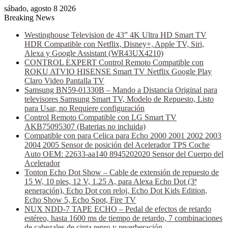
sábado, agosto 8 2026
Breaking News
Westinghouse Television de 43” 4K Ultra HD Smart TV
HDR Compatible con Netflix, Disney+, Apple TV, Siri,
Alexa y Google Assistant (WR43UX4210)
CONTROL EXPERT Control Remoto Compatible con
ROKU ATVIO HISENSE Smart TV Netflix Google Play
Claro Video Pantalla TV
Samsung BN59-01330B – Mando a Distancia Original para
televisores Samsung Smart TV, Modelo de Repuesto, Listo
para Usar, no Requiere configuración
Control Remoto Compatible con LG Smart TV
AKB75095307 (Baterias no incluida)
Compatible con para Celica para Echo 2000 2001 2002 2003
2004 2005 Sensor de posición del Acelerador TPS Coche
Auto OEM: 22633-aa140 8945202020 Sensor del Cuerpo del
Acelerador
Tonton Echo Dot Show – Cable de extensión de repuesto de
15 W, 10 pies, 12 V, 1.25 A, para Alexa Echo Dot (3ª
generación), Echo Dot con reloj, Echo Dot Kids Edition,
Echo Show 5, Echo Spot, Fire TV
NUX NDD-7 TAPE ECHO – Pedal de efectos de retardo
estéreo, hasta 1600 ms de tiempo de retardo, 7 combinaciones
de cabezales de cinta repro y reverberación