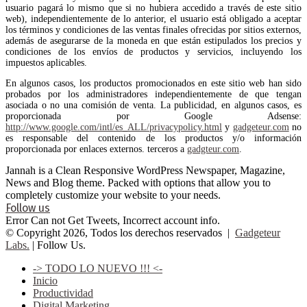
usuario pagará lo mismo que si no hubiera accedido a través de este sitio
web), independientemente de lo anterior, el usuario está obligado a aceptar
los términos y condiciones de las ventas finales ofrecidas por sitios externos,
además de asegurarse de la moneda en que están estipulados los precios y
condiciones de los envíos de productos y servicios, incluyendo los
impuestos aplicables.
En algunos casos, los productos promocionados en este sitio web han sido
probados por los administradores independientemente de que tengan
asociada o no una comisión de venta. La publicidad, en algunos casos, es
proporcionada por Google Adsense:
http://www.google.com/intl/es_ALL/privacypolicy.html
y
gadgeteur.com
no
es responsable del contenido de los productos y/o información
proporcionada por enlaces externos. terceros a
gadgteur.com
.
Jannah is a Clean Responsive WordPress Newspaper, Magazine,
News and Blog theme. Packed with options that allow you to
completely customize your website to your needs.
Follow us
Error Can not Get Tweets, Incorrect account info.
© Copyright 2026, Todos los derechos reservados |
Gadgeteur
Labs.
| Follow Us.
-> TODO LO NUEVO !!! <-
Inicio
Productividad
Digital Marketing