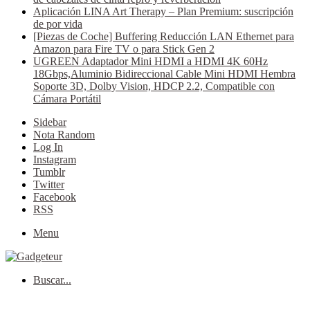
Aplicación LINA Art Therapy – Plan Premium: suscripción
de por vida
[Piezas de Coche] Buffering Reducción LAN Ethernet para
Amazon para Fire TV o para Stick Gen 2
UGREEN Adaptador Mini HDMI a HDMI 4K 60Hz
18Gbps,Aluminio Bidireccional Cable Mini HDMI Hembra
Soporte 3D, Dolby Vision, HDCP 2.2, Compatible con
Cámara Portátil
Sidebar
Nota Random
Log In
Instagram
Tumblr
Twitter
Facebook
RSS
Menu
Buscar...