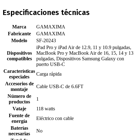
Especificaciones técnicas
Marca
‎GAMAXIMA
Fabricante
‎GAMAXIMA
Modelo
‎SF-20243
‎iPad Pro y iPad Air de 12.9, 11 y 10.9 pulgadas,
Dispositivos
MacBook Pro y MacBook Air de 16, 15, 14 y 13
compatibles
pulgadas, Dispositivos Samsung Galaxy con
puerto USB-C
Características
‎Carga rápida
especiales
Accesorios de
‎Cable USB-C de 6.6FT
montaje
Número de
‎1
productos
Vataje
‎118 watts
Fuente de
‎Eléctrico con cable
energía
Baterías
‎No
necesarias