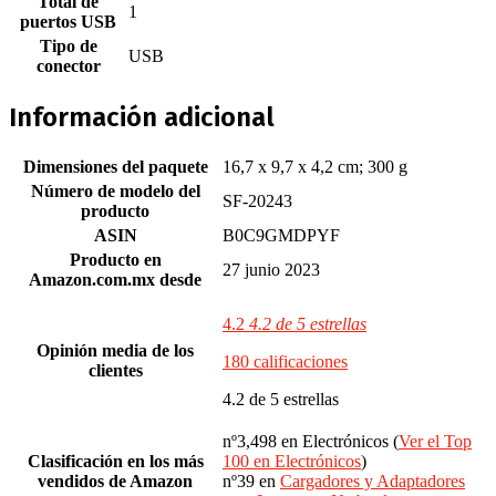
Total de
‎1
puertos USB
Tipo de
‎USB
conector
Información adicional
Dimensiones del paquete
16,7 x 9,7 x 4,2 cm; 300 g
Número de modelo del
SF-20243
producto
ASIN
B0C9GMDPYF
Producto en
27 junio 2023
Amazon.com.mx desde
4.2
4.2 de 5 estrellas
Opinión media de los
180 calificaciones
clientes
4.2 de 5 estrellas
nº3,498 en Electrónicos (
Ver el Top
Clasificación en los más
100 en Electrónicos
)
vendidos de Amazon
nº39 en
Cargadores y Adaptadores