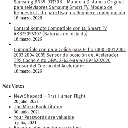
Samsung BN59-01330B – Mando a Distancia Original
para televisores Samsung Smart TV, Modelo de
Repuesto, Listo para Usar, no Requiere configuración
18 marzo, 2026
Control Remoto Compatible con LG Smart TV
AKB75095307 (Baterias no incluida)
18 marzo, 2026
Compatible con para Celica para Echo 2000 2001 2002
2003 2004 2005 Sensor de posición del Acelerador
TPS Coche Auto OEM: 22633-aa140 8945202020
Sensor del Cuerpo del Acelerador
18 marzo, 2026
Más Vistos
New Shepard – First Human Flight
20 julio, 2021
The Micro Book Library
30 junio, 2021
Your Passwords are valuable
5 julio, 2021
Beautiful designs for marketing