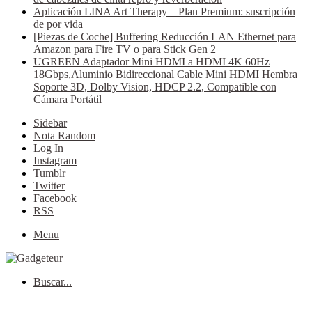
Aplicación LINA Art Therapy – Plan Premium: suscripción
de por vida
[Piezas de Coche] Buffering Reducción LAN Ethernet para
Amazon para Fire TV o para Stick Gen 2
UGREEN Adaptador Mini HDMI a HDMI 4K 60Hz
18Gbps,Aluminio Bidireccional Cable Mini HDMI Hembra
Soporte 3D, Dolby Vision, HDCP 2.2, Compatible con
Cámara Portátil
Sidebar
Nota Random
Log In
Instagram
Tumblr
Twitter
Facebook
RSS
Menu
Buscar...