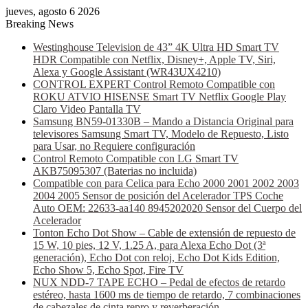
jueves, agosto 6 2026
Breaking News
Westinghouse Television de 43” 4K Ultra HD Smart TV
HDR Compatible con Netflix, Disney+, Apple TV, Siri,
Alexa y Google Assistant (WR43UX4210)
CONTROL EXPERT Control Remoto Compatible con
ROKU ATVIO HISENSE Smart TV Netflix Google Play
Claro Video Pantalla TV
Samsung BN59-01330B – Mando a Distancia Original para
televisores Samsung Smart TV, Modelo de Repuesto, Listo
para Usar, no Requiere configuración
Control Remoto Compatible con LG Smart TV
AKB75095307 (Baterias no incluida)
Compatible con para Celica para Echo 2000 2001 2002 2003
2004 2005 Sensor de posición del Acelerador TPS Coche
Auto OEM: 22633-aa140 8945202020 Sensor del Cuerpo del
Acelerador
Tonton Echo Dot Show – Cable de extensión de repuesto de
15 W, 10 pies, 12 V, 1.25 A, para Alexa Echo Dot (3ª
generación), Echo Dot con reloj, Echo Dot Kids Edition,
Echo Show 5, Echo Spot, Fire TV
NUX NDD-7 TAPE ECHO – Pedal de efectos de retardo
estéreo, hasta 1600 ms de tiempo de retardo, 7 combinaciones
de cabezales de cinta repro y reverberación