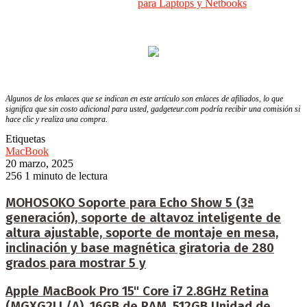
para Laptops y Netbooks
Algunos de los enlaces que se indican en este artículo son enlaces de afiliados, lo que
significa que sin costo adicional para usted, gadgeteur.com podría recibir una comisión si
hace clic y realiza una compra.
Etiquetas
MacBook
20 marzo, 2025
256
1 minuto de lectura
MOHOSOKO Soporte para Echo Show 5 (3ª
generación), soporte de altavoz inteligente de
altura ajustable, soporte de montaje en mesa,
inclinación y base magnética giratoria de 280
grados para mostrar 5 y
Apple MacBook Pro 15" Core i7 2.8GHz Retina
(MGXG2LL/A), 16GB de RAM, 512GB Unidad de