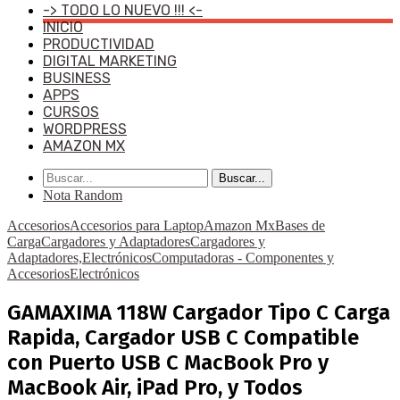
-> TODO LO NUEVO !!! <-
INICIO
PRODUCTIVIDAD
DIGITAL MARKETING
BUSINESS
APPS
CURSOS
WORDPRESS
AMAZON MX
Buscar...
Nota Random
Accesorios
Accesorios para Laptop
Amazon Mx
Bases de
Carga
Cargadores y Adaptadores
Cargadores y
Adaptadores,Electrónicos
Computadoras - Componentes y
Accesorios
Electrónicos
GAMAXIMA 118W Cargador Tipo C Carga
Rapida, Cargador USB C Compatible
con Puerto USB C MacBook Pro y
MacBook Air, iPad Pro, y Todos