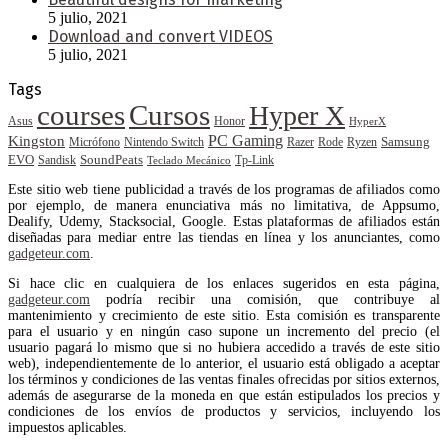
5 julio, 2021
Download and convert VIDEOS
5 julio, 2021
Tags
courses
Cursos
Hyper X
Asus
Honor
HyperX
PC Gaming
Kingston
Samsung
Rode
Micrófono
Nintendo Switch
Razer
Ryzen
EVO
SoundPeats
Sandisk
Tp-Link
Teclado Mecánico
Este sitio web tiene publicidad a través de los programas de afiliados como
por ejemplo, de manera enunciativa más no limitativa, de Appsumo,
Dealify, Udemy, Stacksocial, Google. Estas plataformas de afiliados están
diseñadas para mediar entre las tiendas en línea y los anunciantes, como
gadgeteur.com
.
Si hace clic en cualquiera de los enlaces sugeridos en esta página,
gadgeteur.com
podría recibir una comisión, que contribuye al
mantenimiento y crecimiento de este sitio. Esta comisión es transparente
para el usuario y en ningún caso supone un incremento del precio (el
usuario pagará lo mismo que si no hubiera accedido a través de este sitio
web), independientemente de lo anterior, el usuario está obligado a aceptar
los términos y condiciones de las ventas finales ofrecidas por sitios externos,
además de asegurarse de la moneda en que están estipulados los precios y
condiciones de los envíos de productos y servicios, incluyendo los
impuestos aplicables.