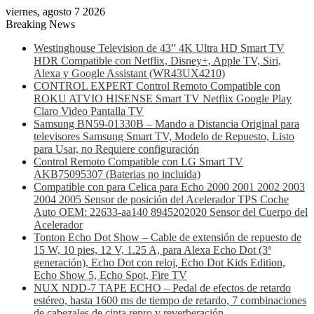
viernes, agosto 7 2026
Breaking News
Westinghouse Television de 43” 4K Ultra HD Smart TV
HDR Compatible con Netflix, Disney+, Apple TV, Siri,
Alexa y Google Assistant (WR43UX4210)
CONTROL EXPERT Control Remoto Compatible con
ROKU ATVIO HISENSE Smart TV Netflix Google Play
Claro Video Pantalla TV
Samsung BN59-01330B – Mando a Distancia Original para
televisores Samsung Smart TV, Modelo de Repuesto, Listo
para Usar, no Requiere configuración
Control Remoto Compatible con LG Smart TV
AKB75095307 (Baterias no incluida)
Compatible con para Celica para Echo 2000 2001 2002 2003
2004 2005 Sensor de posición del Acelerador TPS Coche
Auto OEM: 22633-aa140 8945202020 Sensor del Cuerpo del
Acelerador
Tonton Echo Dot Show – Cable de extensión de repuesto de
15 W, 10 pies, 12 V, 1.25 A, para Alexa Echo Dot (3ª
generación), Echo Dot con reloj, Echo Dot Kids Edition,
Echo Show 5, Echo Spot, Fire TV
NUX NDD-7 TAPE ECHO – Pedal de efectos de retardo
estéreo, hasta 1600 ms de tiempo de retardo, 7 combinaciones
de cabezales de cinta repro y reverberación