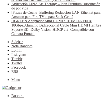
Aplicación LINA Art Therapy – Plan Premium: suscripción
de por vida
[Piezas de Coche] Buffering Reducción LAN Ethernet para
Amazon para Fire TV o para Stick Gen 2
UGREEN Adaptador Mini HDMI a HDMI 4K 60Hz
18Gbps,Aluminio Bidireccional Cable Mini HDMI Hembra
Soporte 3D, Dolby Vision, HDCP 2.2, Compatible con
Cámara Portátil
Sidebar
Nota Random
Log In
Instagram
Tumblr
Twitter
Facebook
RSS
Menu
Buscar...