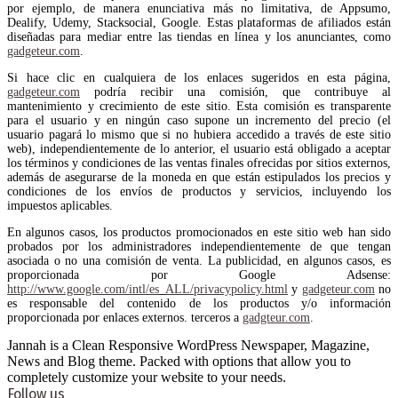
por ejemplo, de manera enunciativa más no limitativa, de Appsumo,
Dealify, Udemy, Stacksocial, Google. Estas plataformas de afiliados están
diseñadas para mediar entre las tiendas en línea y los anunciantes, como
gadgeteur.com
.
Si hace clic en cualquiera de los enlaces sugeridos en esta página,
gadgeteur.com
podría recibir una comisión, que contribuye al
mantenimiento y crecimiento de este sitio. Esta comisión es transparente
para el usuario y en ningún caso supone un incremento del precio (el
usuario pagará lo mismo que si no hubiera accedido a través de este sitio
web), independientemente de lo anterior, el usuario está obligado a aceptar
los términos y condiciones de las ventas finales ofrecidas por sitios externos,
además de asegurarse de la moneda en que están estipulados los precios y
condiciones de los envíos de productos y servicios, incluyendo los
impuestos aplicables.
En algunos casos, los productos promocionados en este sitio web han sido
probados por los administradores independientemente de que tengan
asociada o no una comisión de venta. La publicidad, en algunos casos, es
proporcionada por Google Adsense:
http://www.google.com/intl/es_ALL/privacypolicy.html
y
gadgeteur.com
no
es responsable del contenido de los productos y/o información
proporcionada por enlaces externos. terceros a
gadgteur.com
.
Jannah is a Clean Responsive WordPress Newspaper, Magazine,
News and Blog theme. Packed with options that allow you to
completely customize your website to your needs.
Follow us