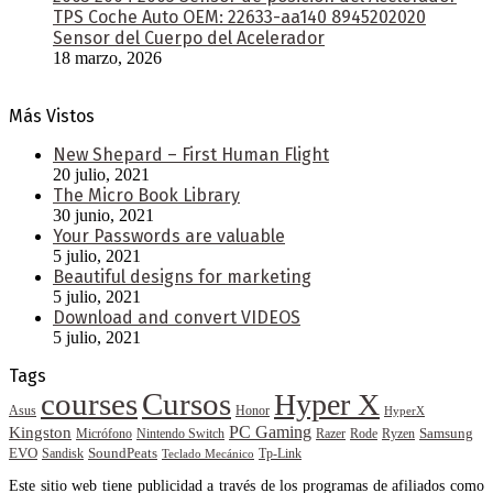
TPS Coche Auto OEM: 22633-aa140 8945202020
Sensor del Cuerpo del Acelerador
18 marzo, 2026
Más Vistos
New Shepard – First Human Flight
20 julio, 2021
The Micro Book Library
30 junio, 2021
Your Passwords are valuable
5 julio, 2021
Beautiful designs for marketing
5 julio, 2021
Download and convert VIDEOS
5 julio, 2021
Tags
courses
Cursos
Hyper X
Asus
Honor
HyperX
PC Gaming
Kingston
Samsung
Rode
Micrófono
Nintendo Switch
Razer
Ryzen
EVO
SoundPeats
Sandisk
Tp-Link
Teclado Mecánico
Este sitio web tiene publicidad a través de los programas de afiliados como