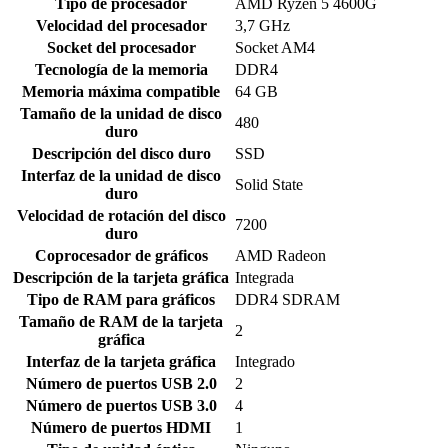
Tipo de procesador
‎AMD Ryzen 5 4600G
Velocidad del procesador
‎3,7 GHz
Socket del procesador
‎Socket AM4
Tecnología de la memoria
‎DDR4
Memoria máxima compatible
‎64 GB
Tamaño de la unidad de disco
‎480
duro
Descripción del disco duro
‎SSD
Interfaz de la unidad de disco
‎Solid State
duro
Velocidad de rotación del disco
‎7200
duro
Coprocesador de gráficos
‎AMD Radeon
Descripción de la tarjeta gráfica
‎Integrada
Tipo de RAM para gráficos
‎DDR4 SDRAM
Tamaño de RAM de la tarjeta
‎2
gráfica
Interfaz de la tarjeta gráfica
‎Integrado
Número de puertos USB 2.0
‎2
Número de puertos USB 3.0
‎4
Número de puertos HDMI
‎1