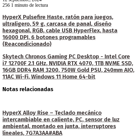
256
1 minuto de lectura
HyperX Pulsefire Haste, ratón para juegos,
ultraligero, 59 g, carcasa de panal, diseño
hexagonal, RGB, cable USB HyperFlex, hasta
16000 DPI, 6 botones programables
(Reacondicionado)
Skytech Chronos Gaming PC Desktop - Intel Core
i7 12700F 2.1 GHz, NVIDIA RTX 4070, 1TB NVME SSD,
16GB DDR4 RAM 3200, 750W Gold PSU, 240mm AIO,
11AC Wi-Fi, Windows 11 Home 64-bit
Notas relacionadas
HyperX Alloy Rise – Teclado mecánico
intercambiable en caliente, PC, sensor de luz
ambiental, montado en junta, interruptores
lineales, 7G7A3AA#ABA